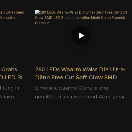
Glamour
 Gratis
280 LEDs Waarm Wäiss DIY Ultra-
D LED Blat
Dënn Free Cut Soft Glow SMD
 Hiersteller
LED Blat Liichtstreifen Liicht
chtung fir
E mëllen, waarme Glanz fir eng
China Fabréck Glamour
trinen,
gemittlech an invitéierend Atmosphär
ell
fir Heem, Gastronomie a Geschäfter ze
kreéieren