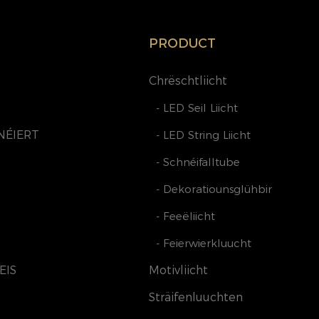
PRODUCT
Chrëschtliicht
- LED Seil Liicht
NÉIERT
- LED String Liicht
- Schnéifalltube
- Dekoratiounsglühbir
- Feeëliicht
- Feierwierkluucht
EIS
Motivliicht
Sträifenluuchten