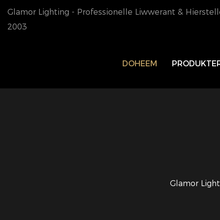
Glamor Lighting - Professionelle Liwwerant & Hierstell
2003
DOHEEM
PRODUKTE
Glamor Light