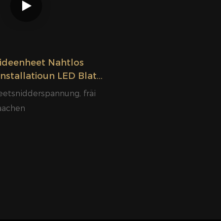
ideenheet Nahtlos
nstallatioun LED Blat
na Fabréck Glamour
etsnidderspannung, fräi
aachen