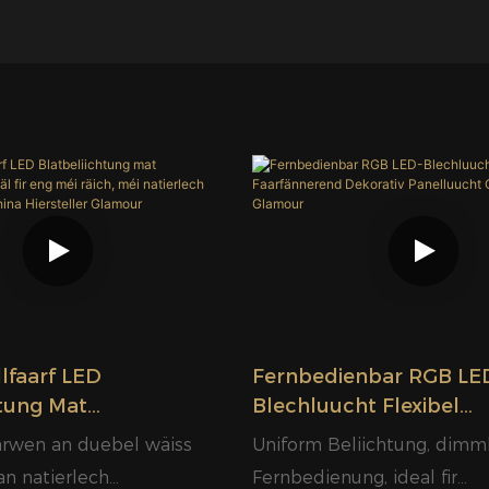
faarf LED
Fernbedienbar RGB LE
htung Mat
Blechluucht Flexibel
se Kanäl Fir Eng Méi
Faarfännerend Dekorat
arwen an duebel wäiss
Uniform Beliichtung, dimm
Natierlech
Panelluucht China Liw
an natierlech
Fernbedienung, ideal fir