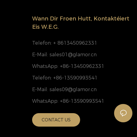
Wann Dir Froen Hutt, Kontaktéiert
Eis W.e.g.
Telefon: + 8613450962331
E-Mail:
sales01@glamor.cn
WhatsApp: +86-13450962331
Telefon: +86-13590993541
E-Mail:
sales09@glamor.cn
WhatsApp: +86-13590993541
CONTACT US