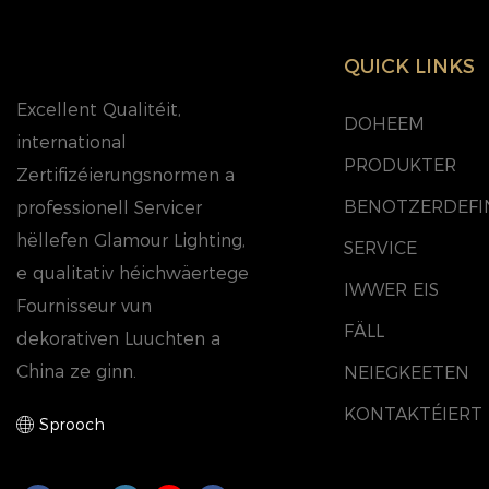
QUICK LINKS
Excellent Qualitéit,
DOHEEM
international
PRODUKTER
Zertifizéierungsnormen a
BENOTZERDEFI
professionell Servicer
hëllefen Glamour Lighting,
SERVICE
e qualitativ héichwäertege
IWWER EIS
Fournisseur vun
FÄLL
dekorativen Luuchten a
China ze ginn.
NEIEGKEETEN
KONTAKTÉIERT 
Sprooch