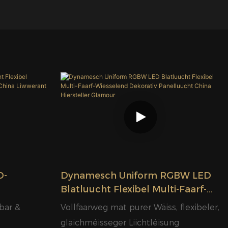
D-
Dynamesch Uniform RGBW LED
Blatluucht Flexibel Multi-Faarf-
iv
Wiesselend Dekorativ
bar &
Vollfaarweg mat purer Wäiss, flexibeler,
werant
Panelluucht China Hiersteller
gläichméisseger Liichtléisung