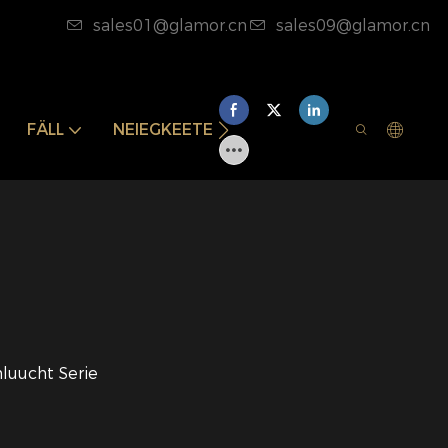
sales01@glamor.cn
sales09@glamor.cn
FÄLL
NEIEGKEETEN
KONTAKTÉIERT EIS
luucht Serie