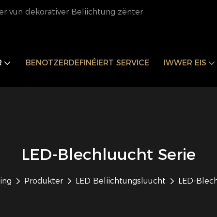
er vun dekorativer Beliichtung zënter
R
BENOTZERDEFINÉIERT SERVICE
IWWER EIS
LED-Blechluucht Serie
ing
Produkter
LED Beliichtungsluucht
LED-Blech