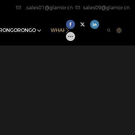
;sales01@glamor.cn
sales09@glamor.cn
RONGORONGO
WHAKAPĀ MAI