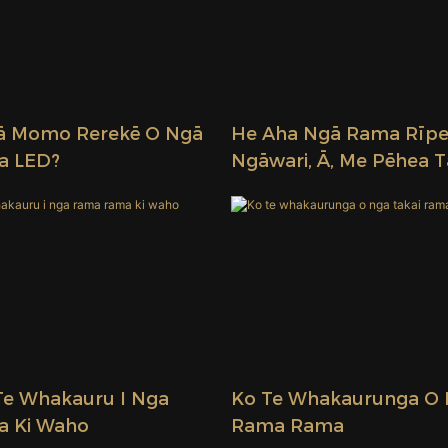
ā Momo Rerekē O Ngā
He Aha Ngā Rama Rīp
a LED?
Ngāwari, Ā, Me Pēhea 
Mahi?
Te Whakauru I Nga
Ko Te Whakaurunga O 
 Ki Waho
Rama Rama