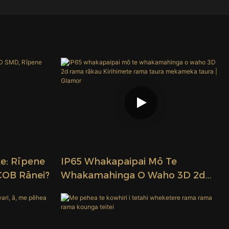
e: Rīpene
IP65 Whakapaipai Mō Te
COB Rānei?
Whakamahinga O Waho 3D 2d
Rama Rākau Kirihimete Rama
Taura Mekameka Taura | Glamor