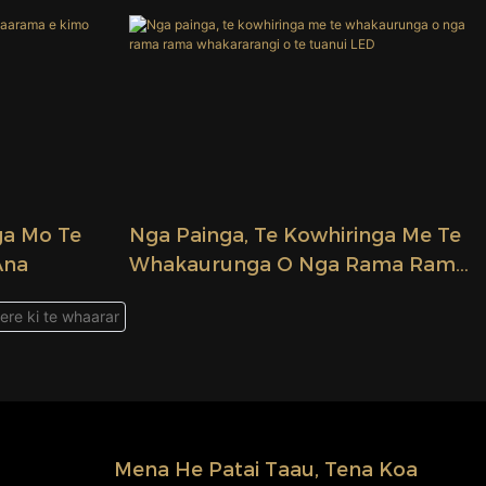
Whakatupato Mo Te Whakamahi
ga Mo Te
Nga Painga, Te Kowhiringa Me Te
Ana
Whakaurunga O Nga Rama Rama
Whakararangi O Te Tuanui LED
Mena He Patai Taau, Tena Koa