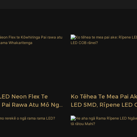
LED Neon Flex Te
Ko Tēhea Te Mea Pai Ak
 Pai Rawa Atu Mō Ngā
LED SMD, Rīpene LED 
ama Whakaritenga