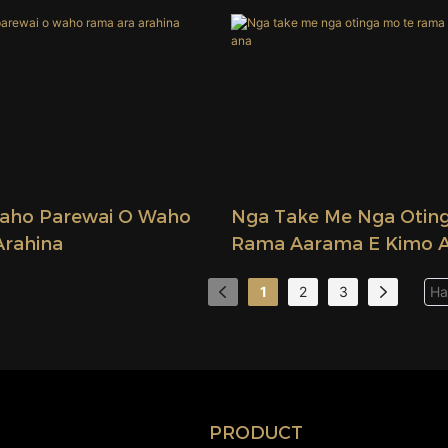
ho Parewai O Waho
Nga Take Me Nga Otin
rahina
Rama Aarama E Kimo 
1
2
3
PRODUCT