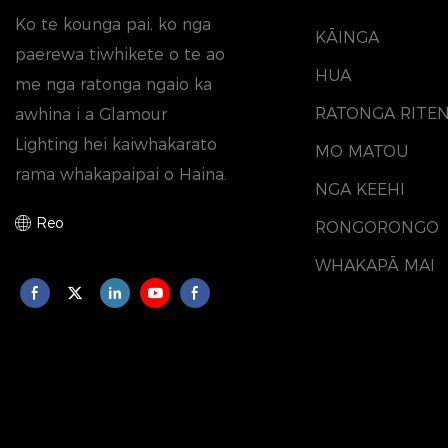
Ko te kounga pai, ko nga
KĀINGA
paerewa tiwhikete o te ao
HUA
me nga ratonga ngaio ka
RATONGA RITE
awhina i a Glamour
Lighting hei kaiwhakarato
MO MATOU
rama whakapaipai o Haina.
NGA KEEHI
Reo
RONGORONGO
WHAKAPĀ MAI