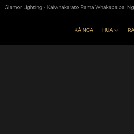
Glamor Lighting - Kaiwhakarato Rama Whakapaipai Nga
KĀINGA
HUA
R