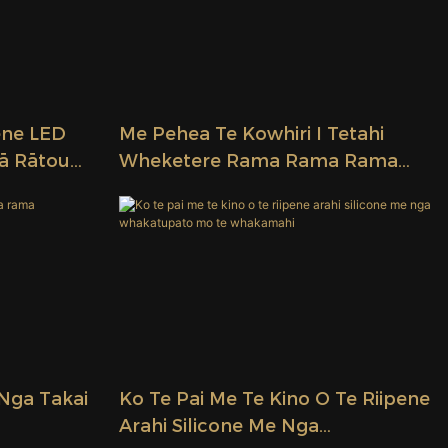
ene LED
Me Pehea Te Kowhiri I Tetahi
Tā Rātou
Wheketere Rama Rama Rama
Kounga Teitei
Nga Takai
Ko Te Pai Me Te Kino O Te Riipene
Arahi Silicone Me Nga