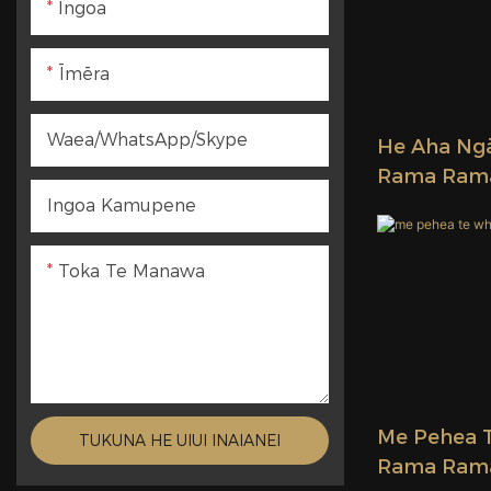
Ingoa
Īmēra
Waea/WhatsApp/Skype
He Aha Ng
Rama Ram
Ingoa Kamupene
Toka Te Manawa
Me Pehea 
TUKUNA HE UIUI INAIANEI
Rama Rama