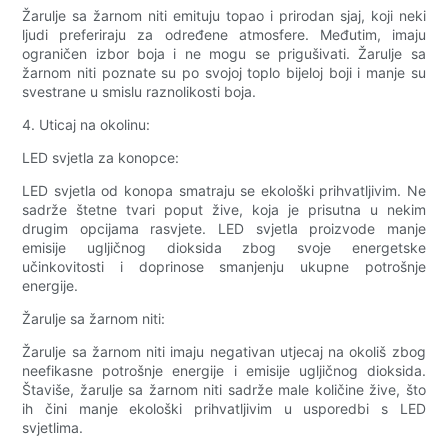
Žarulje sa žarnom niti emituju topao i prirodan sjaj, koji neki
ljudi preferiraju za određene atmosfere. Međutim, imaju
ograničen izbor boja i ne mogu se prigušivati. Žarulje sa
žarnom niti poznate su po svojoj toplo bijeloj boji i manje su
svestrane u smislu raznolikosti boja.
4. Uticaj na okolinu:
LED svjetla za konopce:
LED svjetla od konopa smatraju se ekološki prihvatljivim. Ne
sadrže štetne tvari poput žive, koja je prisutna u nekim
drugim opcijama rasvjete. LED svjetla proizvode manje
emisije ugljičnog dioksida zbog svoje energetske
učinkovitosti i doprinose smanjenju ukupne potrošnje
energije.
Žarulje sa žarnom niti:
Žarulje sa žarnom niti imaju negativan utjecaj na okoliš zbog
neefikasne potrošnje energije i emisije ugljičnog dioksida.
Štaviše, žarulje sa žarnom niti sadrže male količine žive, što
ih čini manje ekološki prihvatljivim u usporedbi s LED
svjetlima.