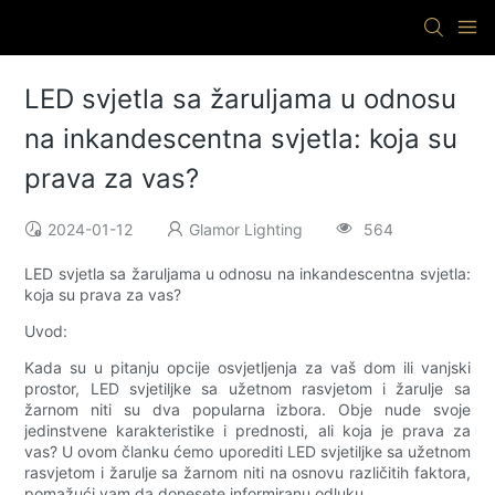
LED svjetla sa žaruljama u odnosu
na inkandescentna svjetla: koja su
prava za vas?
2024-01-12
Glamor Lighting
564
LED svjetla sa žaruljama u odnosu na inkandescentna svjetla:
koja su prava za vas?
Uvod:
Kada su u pitanju opcije osvjetljenja za vaš dom ili vanjski
prostor, LED svjetiljke sa užetnom rasvjetom i žarulje sa
žarnom niti su dva popularna izbora. Obje nude svoje
jedinstvene karakteristike i prednosti, ali koja je prava za
vas? U ovom članku ćemo uporediti LED svjetiljke sa užetnom
rasvjetom i žarulje sa žarnom niti na osnovu različitih faktora,
pomažući vam da donesete informiranu odluku.