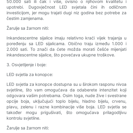
50.000 sati ili čak i više, ovisno o njihovom kvalitetu i
upotrebi. Dugovječnost LED svjetala čini ih odličnom
investicijom, jer mogu trajati dugi niz godina bez potrebe za
čestim zamjenama.
Žarulje sa žarnom niti:
Inkandescentne sijalice imaju relativno kraći vijek trajanja u
poređenju sa LED sijalicama. Obično traju između 1.000 i
2.000 sati. To znači da ćete možda morati češće mijenjati
inkandescentne sijalice, što povećava ukupne troškove.
3. Osvjetljenje i boje:
LED svjetla za konopce:
LED svjetla za konopce dostupna su u širokom rasponu nivoa
svjetline, što vam omogućava da odaberete intenzitet koji
odgovara vašim potrebama. Osim toga, nude žive i svestrane
opcije boja, uključujući toplo bijelu, hladno bijelu, crvenu,
plavu, zelenu i razne kombinacije više boja. LED svjetla se
također mogu prigušivati, što omogućava prilagodljivu
kontrolu svjetline.
Žarulje sa žarnom niti: