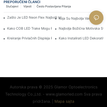
PREPORUČENI ČLANCI
Slučajevi
Vijesti
Često Postavljana Pitanja
Zašto Je LED Neon Flex Najbolji Izbor Za Projekte Prilagodljive 
Koja Su Najbolja Vanjska Svjet
Kako COB LED Trake Mogu Poboljšati Vaše Iskustvo Kućnog Ki
Najbolja Božićna Motivska Svje
Kreiranje Privlačnih Displeja Pomoću LED Rasvjetnih Motiva
Kako Instalirati LED Dekorativ
Autorska prava © 2025 Glamor Optoelectronics
Technology Co.,Ltd. - www.glamorled.com Sva prava
pridržana. |
Mapa sajta