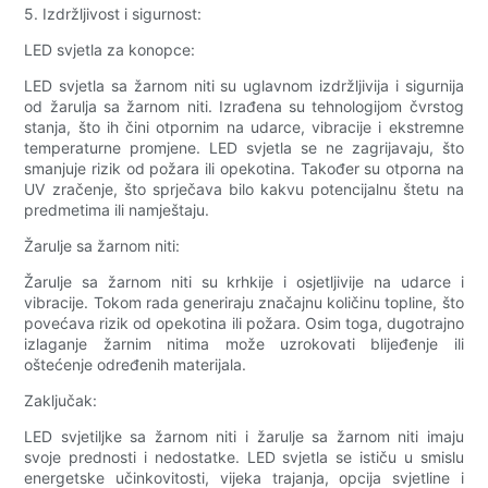
5. Izdržljivost i sigurnost:
LED svjetla za konopce:
LED svjetla sa žarnom niti su uglavnom izdržljivija i sigurnija
od žarulja sa žarnom niti. Izrađena su tehnologijom čvrstog
stanja, što ih čini otpornim na udarce, vibracije i ekstremne
temperaturne promjene. LED svjetla se ne zagrijavaju, što
smanjuje rizik od požara ili opekotina. Također su otporna na
UV zračenje, što sprječava bilo kakvu potencijalnu štetu na
predmetima ili namještaju.
Žarulje sa žarnom niti:
Žarulje sa žarnom niti su krhkije i osjetljivije na udarce i
vibracije. Tokom rada generiraju značajnu količinu topline, što
povećava rizik od opekotina ili požara. Osim toga, dugotrajno
izlaganje žarnim nitima može uzrokovati blijeđenje ili
oštećenje određenih materijala.
Zaključak:
LED svjetiljke sa žarnom niti i žarulje sa žarnom niti imaju
svoje prednosti i nedostatke. LED svjetla se ističu u smislu
energetske učinkovitosti, vijeka trajanja, opcija svjetline i