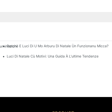
Perchè E Luci Di U Mo Arburu Di Natale Ùn Funzionanu Micca?
minazione Striscia Luminosa A LED, Catena Luminosa Per L'edifiziu 
asa
Luci Di Natale Cù Motivi: Una Guida À L'ultime Tendenze