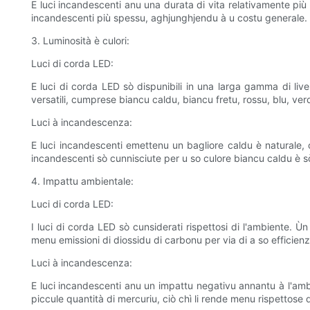
E luci incandescenti anu una durata di vita relativamente più
incandescenti più spessu, aghjunghjendu à u costu generale.
3. Luminosità è culori:
Luci di corda LED:
E luci di corda LED sò dispunibili in una larga gamma di livelli
versatili, cumprese biancu caldu, biancu fretu, rossu, blu, ve
Luci à incandescenza:
E luci incandescenti emettenu un bagliore caldu è naturale, c
incandescenti sò cunnisciute per u so culore biancu caldu è sò m
4. Impattu ambientale:
Luci di corda LED:
I luci di corda LED sò cunsiderati rispettosi di l'ambiente. 
menu emissioni di diossidu di carbonu per via di a so efficie
Luci à incandescenza:
E luci incandescenti anu un impattu negativu annantu à l'ambie
piccule quantità di mercuriu, ciò chì li rende menu rispettose 