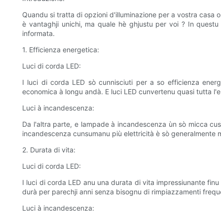
Quandu si tratta di opzioni d'illuminazione per a vostra casa 
è vantaghji unichi, ma quale hè ghjustu per voi ? In questu 
informata.
1. Efficienza energetica:
Luci di corda LED:
I luci di corda LED sò cunnisciuti per a so efficienza ener
economica à longu andà. E luci LED cunvertenu quasi tutta l'e
Luci à incandescenza:
Da l'altra parte, e lampade à incandescenza ùn sò micca cusì 
incandescenza cunsumanu più elettricità è sò generalmente m
2. Durata di vita:
Luci di corda LED:
I luci di corda LED anu una durata di vita impressiunante finu
durà per parechji anni senza bisognu di rimpiazzamenti freque
Luci à incandescenza: