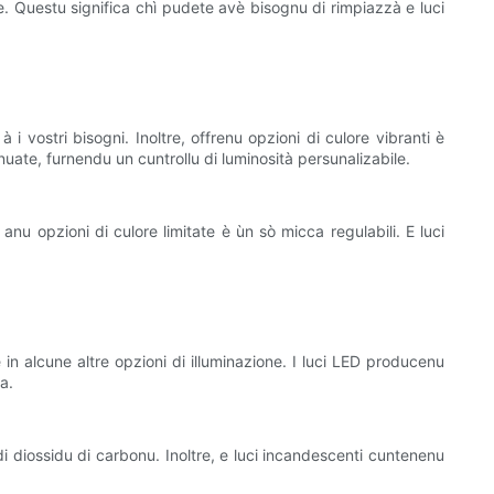
e. Questu significa chì pudete avè bisognu di rimpiazzà e luci
à i vostri bisogni. Inoltre, offrenu opzioni di culore vibranti è
uate, furnendu un cuntrollu di luminosità persunalizabile.
nu opzioni di culore limitate è ùn sò micca regulabili. E luci
in alcune altre opzioni di illuminazione. I luci LED producenu
a.
di diossidu di carbonu. Inoltre, e luci incandescenti cuntenenu