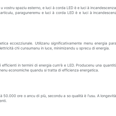
o u vostru spaziu esterno, e luci à corda LED è e luci à incandescenza 
articulu, paraguneremu e luci à corda LED è e luci à incandescenza
getica eccezziunale. Utilizanu significativamente menu energia par
lettricità chì cunsumanu in luce, minimizendu u sprecu di energia.
efficienti in termini di energia cum'è e LED. Producenu una quantità
enu economiche quandu si tratta di efficienza energetica.
 à 50.000 ore o ancu di più, secondu a so qualità è l'usu. A longevit
nti.