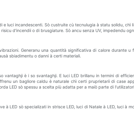
 e luci incandescenti. Sò custruite cù tecnulugia à statu solidu, chì li
 risicu d'incendii o di brusgiature. Sò ancu senza UV, impedendu ogni 
 e vibrazioni. Generanu una quantità significativa di calore durante
ausà sbiadimentu o danni à certi materiali.
vantaghji è i so svantaghji. E luci LED brillanu in termini di efficien
ffrenu un bagliore caldu è naturale chì certi pruprietarii di case ap
corda LED sò spessu a scelta più adatta per a maiò parte di l'utilizatori
 à LED sò specializati in strisce LED, luci di Natale à LED, luci à moti