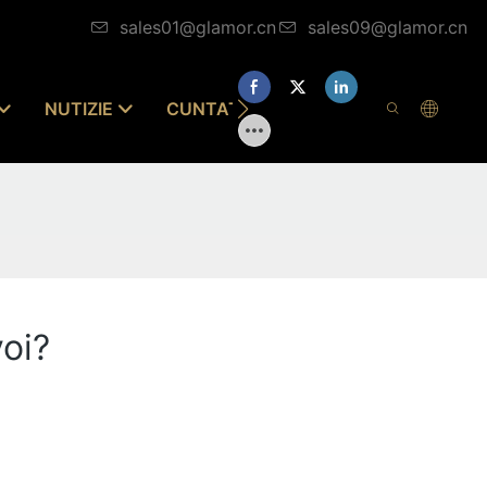
sales01@glamor.cn
sales09@glamor.cn
NUTIZIE
CUNTATTA CI
voi?