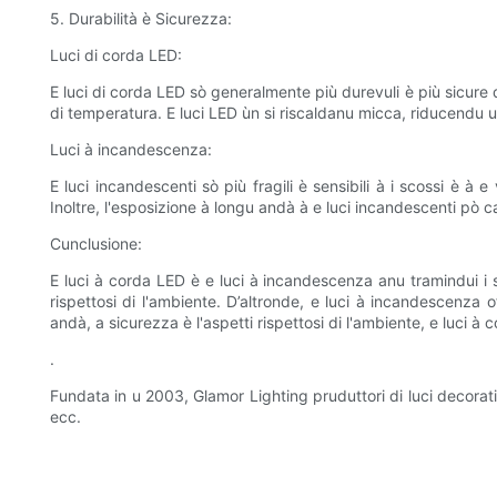
5. Durabilità è Sicurezza:
Luci di corda LED:
E luci di corda LED sò generalmente più durevuli è più sicure di
di temperatura. E luci LED ùn si riscaldanu micca, riducendu u
Luci à incandescenza:
E luci incandescenti sò più fragili è sensibili à i scossi è à
Inoltre, l'esposizione à longu andà à e luci incandescenti pò c
Cunclusione:
E luci à corda LED è e luci à incandescenza anu tramindui i so 
rispettosi di l'ambiente. D’altronde, e luci à incandescenza o
andà, a sicurezza è l'aspetti rispettosi di l'ambiente, e luci à 
.
Fundata in u 2003, Glamor Lighting pruduttori di luci decorative
ecc.