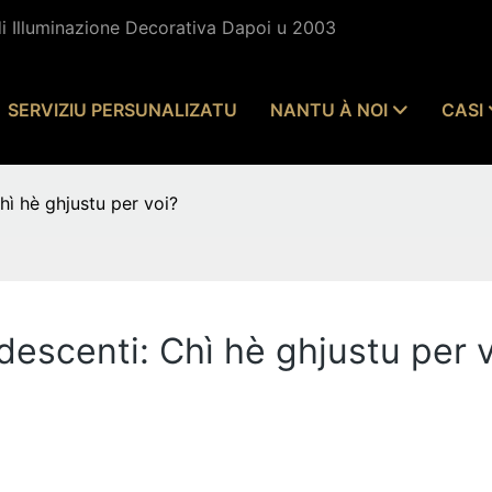
di Illuminazione Decorativa Dapoi u 2003
SERVIZIU PERSUNALIZATU
NANTU À NOI
CASI
hì hè ghjustu per voi?
descenti: Chì hè ghjustu per 