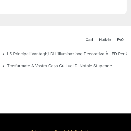
Casi
Nutizie
FAQ
I 5 Principali Vantaghji Di L'illuminazione Decorativa À LED Per O
O Natale | Glamour
Trasfurmate A Vostra Casa Cù Luci Di Natale Stupende