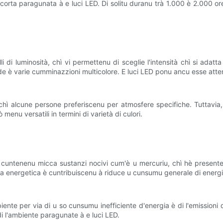
 corta paragunata à e luci LED. Di solitu duranu trà 1.000 è 2.000 or
 di luminosità, chì vi permettenu di sceglie l'intensità chì si adatta 
rde è varie cumminazzioni multicolore. E luci LED ponu ancu esse atten
hì alcune persone preferiscenu per atmosfere specifiche. Tuttavia, a
enu versatili in termini di varietà di culori.
Ùn cuntenenu micca sustanzi nocivi cum'è u mercuriu, chì hè presente 
nza energetica è cuntribuiscenu à riduce u cunsumu generale di energi
nte per via di u so cunsumu inefficiente d'energia è di l'emissioni 
di l'ambiente paragunate à e luci LED.