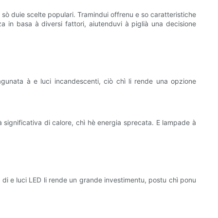
sò duie scelte populari. Tramindui offrenu e so caratteristiche
 in basa à diversi fattori, aiutenduvi à piglià una decisione
agunata à e luci incandescenti, ciò chì li rende una opzione
 significativa di calore, chì hè energia sprecata. E lampade à
à di e luci LED li rende un grande investimentu, postu chì ponu