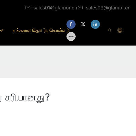
sales01@glamor.cn
sales09@glamor.cn
எங்களை தொடர்பு கொள்ள
து சரியானது?