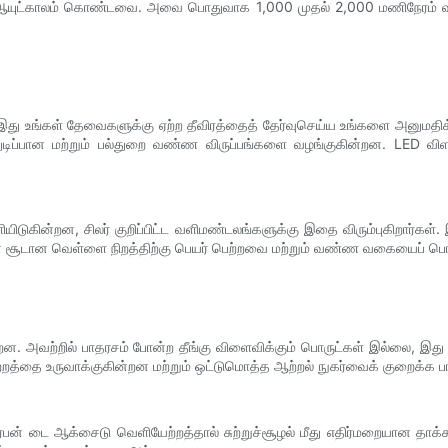
த ஆயுட்காலம் கொண்டவை. அவை பொதுவாக 1,000 முதல் 2,000 மணிநேரம் வரை 
 இது உங்கள் தேவைகளுக்கு ஏற்ற தீவிரத்தைத் தேர்வுசெய்ய உங்களை அனுமதி
துடிப்பான மற்றும் பல்துறை வண்ண விருப்பங்களை வழங்குகின்றன. LED விள
டுகின்றன, சிலர் குறிப்பிட்ட வளிமண்டலங்களுக்கு இதை விரும்புகிறார்க
்றின் சூடான வெள்ளை நிறத்திற்கு பெயர் பெற்றவை மற்றும் வண்ண வகையைப
்றன. அவற்றில் பாதரசம் போன்ற தீங்கு விளைவிக்கும் பொருட்கள் இல்லை, இது 
்தை உருவாக்குகின்றன மற்றும் ஒட்டுமொத்த ஆற்றல் நுகர்வைக் குறைக்க ப
ர்பன் டை ஆக்சைடு வெளியேற்றத்தால் சுற்றுச்சூழல் மீது எதிர்மறையான தாக்