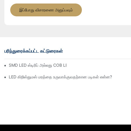
இப்போது விசாரணை அனுப்பவும்
பரிந்துரைக்கப்பட்ட கட்டுரைகள்
SMD LED ஸ்டிரிப் அல்லது COB LED ஸ்டிரிப்: எது சிறந்தது?
LED கிறிஸ்துமஸ் மரத்தை உருவாக்குவதற்கான படிகள் என்ன?