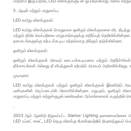
பாதரசம் இருப்பதால், LED விளக்குகளுடன் ஒப்பிடும்போது அவை சுற்ற
5. ஆயுள் மற்றும் பாதுகாப்பு:
LED கயிறு விளக்குகள்:
LED கயிறு விளக்குகள் பொதுவாக ஒளிரும் விளக்குகளை விட நீடித்து
மற்றும் தீவிர வெப்பநிலை மாறுபாடுகளுக்கு எதிர்ப்புத் தெரிவிக்க
தளபாடங்களுக்கு ஏற்படக்கூடிய எந்தவொரு தீங்கும் தடுக்கின்றன.
ஒளிரும் விளக்குகள்:
ஒளிரும் விளக்குகள் மிகவும் உடையக்கூடியவை மற்றும் அதிர்ச்சி
தீக்காயங்கள் அல்லது தீ விபத்துகள் ஏற்படும் அபாயம் அதிகரிக்கிறது.
முடிவுரை:
LED கயிறு விளக்குகள் மற்றும் ஒளிரும் விளக்குகள் இரண்டும் அவற்
பண்புகளின் அடிப்படையில் பிரகாசிக்கின்றன. மறுபுறம், ஒளிரும் 
பாதுகாப்பு மற்றும் சுற்றுச்சூழல் உணர்வுள்ள அம்சங்களைக் கருத்தில
.
2003 ஆம் ஆண்டு நிறுவப்பட்ட Glamor Lighting தலைமையிலான அலங்கார
LED ஃப்ளட் லைட், LED தெரு விளக்கு போன்றவற்றில் நிபுணத்துவம் பெற