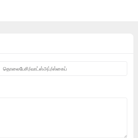
தொலைபேசி/வாட்ஸ்அப்/ஸ்கைப்