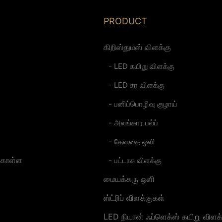
PRODUCT
கிறிஸ்துமஸ் விளக்கு
- LED கயிறு விளக்கு
- LED சர விளக்கு
- பனிப்பொழிவு குழாய்
- அலங்கார பல்ப்
- தேவதை ஒளி
 கொள்ள
- பட்டாசு விளக்கு
மையக்கரு ஒளி
ஸ்ட்ரிப் விளக்குகள்
LED நியான் ஃப்ளெக்ஸ் கயிறு விளக்