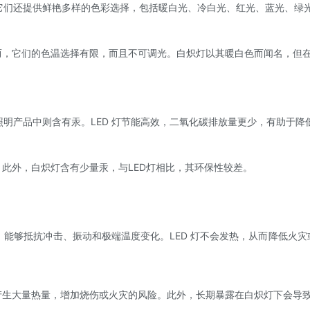
，它们还提供鲜艳多样的色彩选择，包括暖白光、冷白光、红光、蓝光、绿光
而，它们的色温选择有限，而且不可调光。白炽灯以其暖白色而闻名，但
照明产品中则含有汞。LED 灯节能高效，二氧化碳排放量更少，有助于降
此外，白炽灯含有少量汞，与LED灯相比，其环保性较差。
造，能够抵抗冲击、振动和极端温度变化。LED 灯不会发热，从而降低火
产生大量热量，增加烧伤或火灾的风险。此外，长期暴露在白炽灯下会导