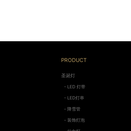
PRODUCT
圣诞灯
- LED 灯带
- LED灯串
- 降雪管
- 装饰灯泡