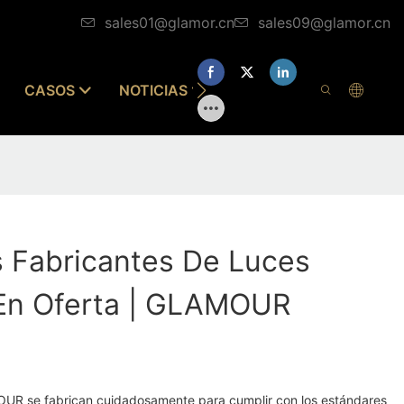
sales01@glamor.cn
sales09@glamor.cn
CASOS
NOTICIAS
CONTÁCTENOS
s Fabricantes De Luces
En Oferta | GLAMOUR
UR se fabrican cuidadosamente para cumplir con los estándares