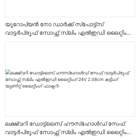
യൂറോപ്യൻ നോ ഡാർക്ക് സ്പോട്ട്സ്
വാട്ടർപ്രൂഫ് സോഫ്റ്റ് സ്ലിം എൽഇഡി ലൈറ്റിംഗ്
24V 2.08cm കട്ടിംഗ് യൂണിറ്റ് ലൈറ്റിംഗ് ഫാക്ടറി
ലക്ഷ്വറി ഡോട്ട്‌ലെസ് ഹൗസ്ഹോൾഡ് സേഫ്
വാട്ടർപ്രൂഫ് സോഫ്റ്റ് സ്ലിം എൽഇഡി ലൈറ്റിംഗ്