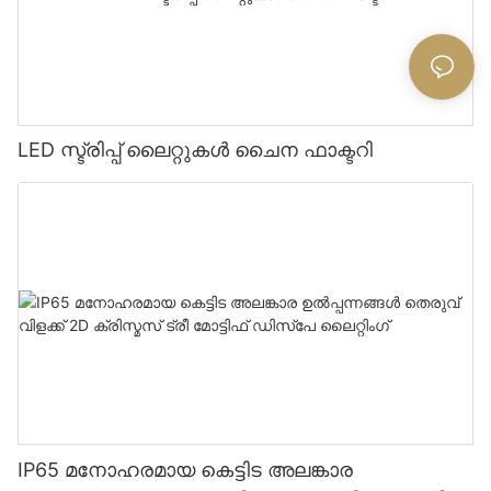
LED സ്ട്രിപ്പ് ലൈറ്റുകൾ ചൈന ഫാക്ടറി
IP65 മനോഹരമായ കെട്ടിട അലങ്കാര