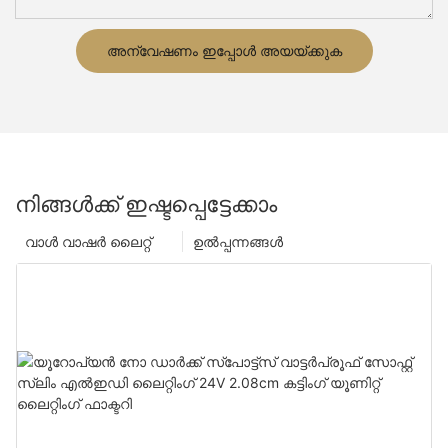
അന്വേഷണം ഇപ്പോൾ അയയ്ക്കുക
നിങ്ങൾക്ക് ഇഷ്ടപ്പെട്ടേക്കാം
വാൾ വാഷർ ലൈറ്റ്
ഉൽപ്പന്നങ്ങൾ