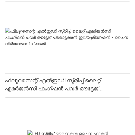
24V 2.08cm കട്ടിംഗ് യൂണിറ്റ് ലൈറ്റിംഗ് ഫാക്ടറി-
ഫ്ലൂറസെന്റ് എൽഇഡി സ്ട്രിപ്പ് ലൈറ്റ്
എമർജൻസി ഫംഗ്ഷൻ പവർ ഔട്ടേജ്
പ്രൊട്ടക്ഷൻ ഇല്യൂമിനേഷൻ - ചൈന
നിർമ്മാതാവ് ഗ്ലാമർ