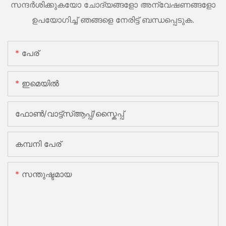
സന്ദർശിക്കുകയോ ചോദ്യങ്ങളോ അന്വേഷണങ്ങളോ
ഉപയോഗിച്ച് ഞങ്ങളെ നേരിട്ട് ബന്ധപ്പെടുക.
പേര്
ഇമെയിൽ
ഫോൺ/വാട്ട്‌സ്ആപ്പ്/സ്കൈപ്പ്
കമ്പനി പേര്
സന്തുഷ്ടമായ