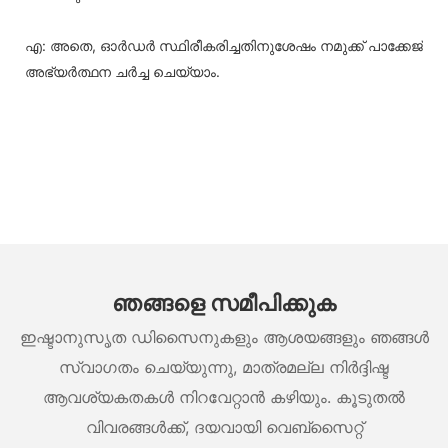
എ: അതെ, ഓർഡർ സ്ഥിരീകരിച്ചതിനുശേഷം നമുക്ക് പാക്കേജ്
അഭ്യർത്ഥന ചർച്ച ചെയ്യാം.
ഞങ്ങളെ സമീപിക്കുക
ഇഷ്ടാനുസൃത ഡിസൈനുകളും ആശയങ്ങളും ഞങ്ങൾ
സ്വാഗതം ചെയ്യുന്നു, മാത്രമല്ല നിർദ്ദിഷ്ട
ആവശ്യകതകൾ നിറവേറ്റാൻ കഴിയും. കൂടുതൽ
വിവരങ്ങൾക്ക്, ദയവായി വെബ്സൈറ്റ്