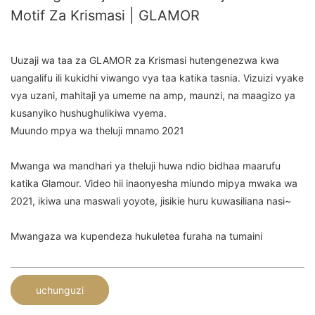
Motif Za Krismasi | GLAMOR
Uuzaji wa taa za GLAMOR za Krismasi hutengenezwa kwa
uangalifu ili kukidhi viwango vya taa katika tasnia. Vizuizi vyake
vya uzani, mahitaji ya umeme na amp, maunzi, na maagizo ya
kusanyiko hushughulikiwa vyema.
Muundo mpya wa theluji mnamo 2021
Mwanga wa mandhari ya theluji huwa ndio bidhaa maarufu
katika Glamour. Video hii inaonyesha miundo mipya mwaka wa
2021, ikiwa una maswali yoyote, jisikie huru kuwasiliana nasi~
Mwangaza wa kupendeza hukuletea furaha na tumaini
uchunguzi