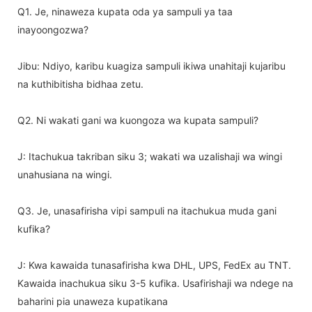
Q1. Je, ninaweza kupata oda ya sampuli ya taa
inayoongozwa?
Jibu: Ndiyo, karibu kuagiza sampuli ikiwa unahitaji kujaribu
na kuthibitisha bidhaa zetu.
Q2. Ni wakati gani wa kuongoza wa kupata sampuli?
J: Itachukua takriban siku 3; wakati wa uzalishaji wa wingi
unahusiana na wingi.
Q3. Je, unasafirisha vipi sampuli na itachukua muda gani
kufika?
J: Kwa kawaida tunasafirisha kwa DHL, UPS, FedEx au TNT.
Kawaida inachukua siku 3-5 kufika. Usafirishaji wa ndege na
baharini pia unaweza kupatikana