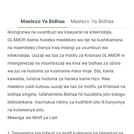
Maelezo Ya Bidhaa
Maelezo Ya Bidhaa
Ikiongozwa na uvumbuzi wa kisayansi na kiteknolojia,
GLAMOR daima huweka mwelekeo wa nje na kushikamana
na maendeleo chanya kwa misingi ya uvumbuzi wa
kiteknolojia. Uuzaji wa taa za motifu za Krismasi GLAMOR ni
mtengenezaji na msambazaji wa kina wa bidhaa za ubora
wa juu na huduma ya kusimama mara moja. Sisi, kama
kawaida, tutatoa huduma za haraka kama hizo. Kwa
maelezo zaidi kuhusu uuzaji wa taa za motifu ya Krismasi na
bidhaa zingine, tufahamishe.Bidhaa hii huzalisha joto kidogo
lisilotakikana. Inachukua mbinu ya kudhibiti joto ili kunyonya
na kutawanya joto.
Mwanga wa Motif ya Led:
1. Tengeneza taa tofauti za motif kulingana na tamaduni na