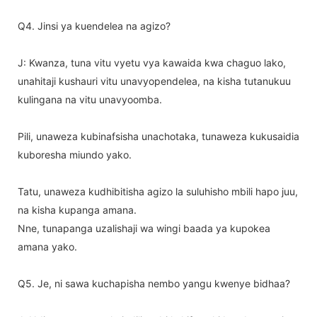
Q4. Jinsi ya kuendelea na agizo?
J: Kwanza, tuna vitu vyetu vya kawaida kwa chaguo lako,
unahitaji kushauri vitu unavyopendelea, na kisha tutanukuu
kulingana na vitu unavyoomba.
Pili, unaweza kubinafsisha unachotaka, tunaweza kukusaidia
kuboresha miundo yako.
Tatu, unaweza kudhibitisha agizo la suluhisho mbili hapo juu,
na kisha kupanga amana.
Nne, tunapanga uzalishaji wa wingi baada ya kupokea
amana yako.
Q5. Je, ni sawa kuchapisha nembo yangu kwenye bidhaa?