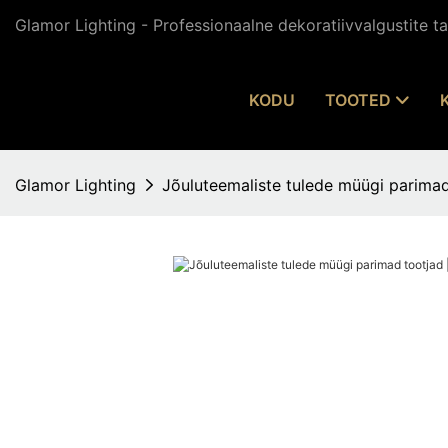
Glamor Lighting - Professionaalne dekoratiivvalgustite tar
KODU
TOOTED
Glamor Lighting
Jõuluteemaliste tulede müügi parima