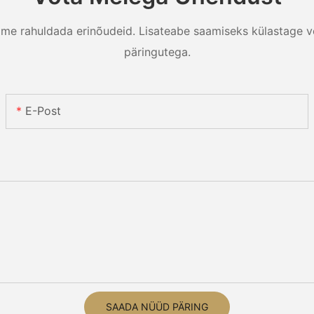
me rahuldada erinõudeid. Lisateabe saamiseks külastage v
päringutega.
E-Post
SAADA NÜÜD PÄRING