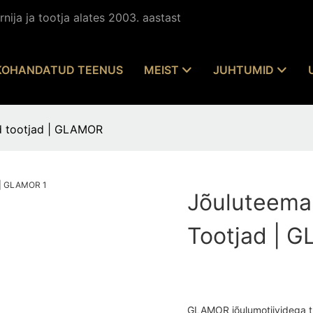
nija ja tootja alates 2003. aastast
KOHANDATUD TEENUS
MEIST
JUHTUMID
d tootjad | GLAMOR
Jõuluteema
Tootjad | 
GLAMOR jõulumotiividega tu