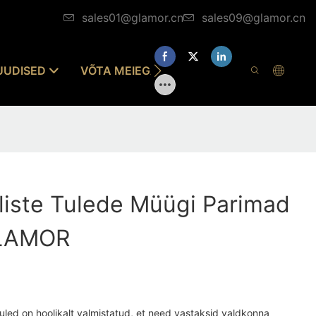
sales01@glamor.cn
sales09@glamor.cn
UUDISED
VÕTA MEIEGA ÜHENDUST
liste Tulede Müügi Parimad
GLAMOR
led on hoolikalt valmistatud, et need vastaksid valdkonna