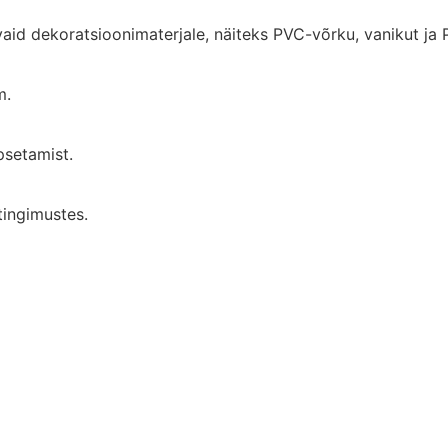
aid dekoratsioonimaterjale, näiteks PVC-võrku, vanikut ja
m.
psetamist.
tingimustes.