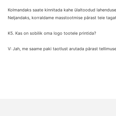
Kolmandaks saate kinnitada kahe ülaltoodud lahenduse 
Neljandaks, korraldame masstootmise pärast teie tagat
K5. Kas on sobilik oma logo tootele printida?
V: Jah, me saame paki taotlust arutada pärast tellimuse