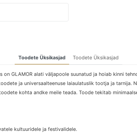
Toodete Üksikasjad
Toodete Üksikasjad
s on GLAMOR alati väljapoole suunatud ja hoiab kinni tehnol
ete ja universaalteenuse laiaulatuslik tootja ja tarnija. Na
toodete kohta andke meile teada. Toode tekitab minimaalse
tele kultuuridele ja festivalidele.