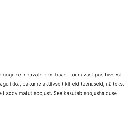
oogilise innovatsiooni baasil toimuvast positiivsest
gu ikka, pakume aktiivselt kiireid teenuseid, näiteks.
lt soovimatut soojust. See kasutab soojushalduse