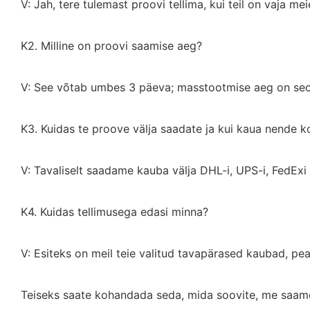
V: Jah, tere tulemast proovi tellima, kui teil on vaja mei
K2. Milline on proovi saamise aeg?
V: See võtab umbes 3 päeva; masstootmise aeg on se
K3. Kuidas te proove välja saadate ja kui kaua nende 
V: Tavaliselt saadame kauba välja DHL-i, UPS-i, FedExi
K4. Kuidas tellimusega edasi minna?
V: Esiteks on meil teie valitud tavapärased kaubad, pe
Teiseks saate kohandada seda, mida soovite, me saame 