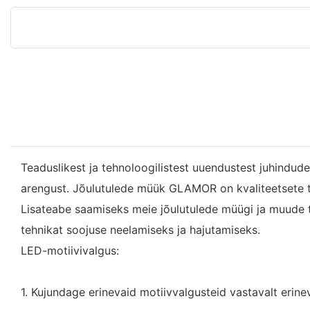
Teaduslikest ja tehnoloogilistest uuendustest juhindude
arengust. Jõulutulede müük GLAMOR on kvaliteetsete tood
Lisateabe saamiseks meie jõulutulede müügi ja muude 
tehnikat soojuse neelamiseks ja hajutamiseks.
LED-motiivivalgus:
1. Kujundage erinevaid motiivvalgusteid vastavalt erineva