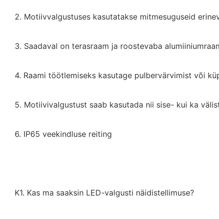
2. Motiivvalgustuses kasutatakse mitmesuguseid erinev
3. Saadaval on terasraam ja roostevaba alumiiniumraa
4. Raami töötlemiseks kasutage pulbervärvimist või kü
5. Motiivivalgustust saab kasutada nii sise- kui ka välis
6. IP65 veekindluse reiting
K1. Kas ma saaksin LED-valgusti näidistellimuse?