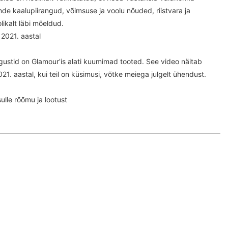
de kaalupiirangud, võimsuse ja voolu nõuded, riistvara ja
ikalt läbi mõeldud.
2021. aastal
gustid on Glamour'is alati kuumimad tooted. See video näitab
21. aastal, kui teil on küsimusi, võtke meiega julgelt ühendust.
lle rõõmu ja lootust