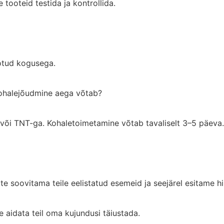
e tooteid testida ja kontrollida.
otud kogusega.
kohalejõudmine aega võtab?
 või TNT-ga. Kohaletoimetamine võtab tavaliselt 3–5 päeva.
ate soovitama teile eelistatud esemeid ja seejärel esitame 
aidata teil oma kujundusi täiustada.