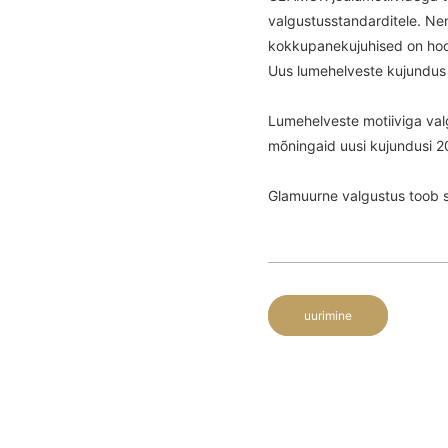
valgustusstandarditele. Nen
kokkupanekujuhised on hool
Uus lumehelveste kujundus 
Lumehelveste motiiviga val
mõningaid uusi kujundusi 20
Glamuurne valgustus toob su
uurimine