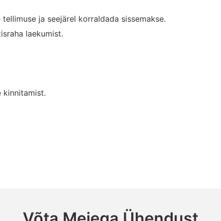
tellimuse ja seejärel korraldada sissemakse.
israha laekumist.
 kinnitamist.
Võta Meiega Ühendust