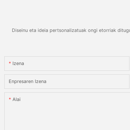
Diseinu eta ideia pertsonalizatuak ongi etorriak ditu
Izena
Enpresaren Izena
Alai