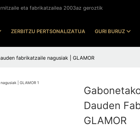
rnitzaile eta fabrikatzailea 2003az geroztik
ZERBITZU PERTSONALIZATUA
GURI BURUZ
auden fabrikatzaile nagusiak | GLAMOR
Gabonetako
Dauden Fabr
GLAMOR