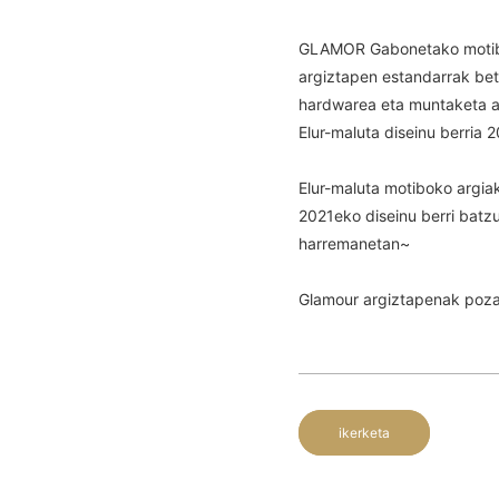
GLAMOR Gabonetako motibod
argiztapen estandarrak bet
hardwarea eta muntaketa a
Elur-maluta diseinu berria 
Elur-maluta motiboko argia
2021eko diseinu berri batzu
harremanetan~
Glamour argiztapenak poza 
ikerketa