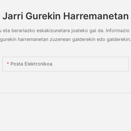
Jarri Gurekin Harremanetan
gu eta berariazko eskakizunetara joateko gai da. Informazio
gurekin harremanetan zuzenean galderekin edo galderekin.
Posta Elektronikoa