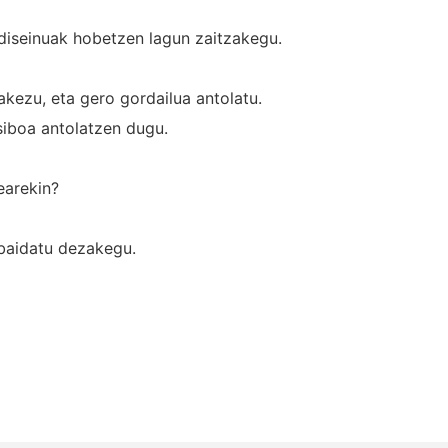
 diseinuak hobetzen lagun zaitzakegu.
akezu, eta gero gordailua antolatu.
siboa antolatzen dugu.
earekin?
abaidatu dezakegu.