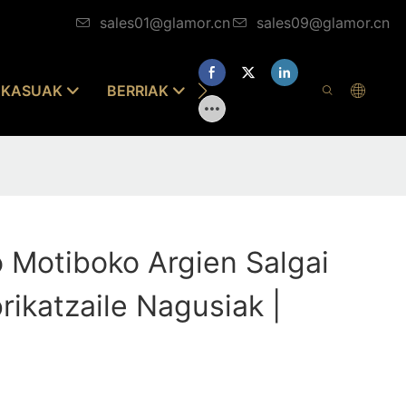
sales01@glamor.cn
sales09@glamor.cn
KASUAK
BERRIAK
JARRI GUREKIN HARREMA
 Motiboko Argien Salgai
ikatzaile Nagusiak |