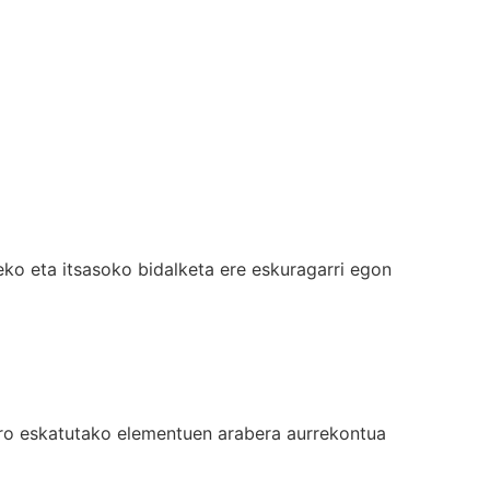
ko eta itsasoko bidalketa ere eskuragarri egon
ero eskatutako elementuen arabera aurrekontua