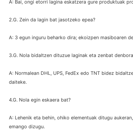
A: Bai, ongi etorri lagina eskatzera gure produktuak pr
2.G. Zein da lagin bat jasotzeko epea?
A: 3 egun inguru beharko dira; ekoizpen masiboaren d
3.G. Nola bidaltzen dituzue laginak eta zenbat denbora
A: Normalean DHL, UPS, FedEx edo TNT bidez bidaltzen 
daiteke.
4.G. Nola egin eskaera bat?
A: Lehenik eta behin, ohiko elementuak ditugu aukeran
emango dizugu.