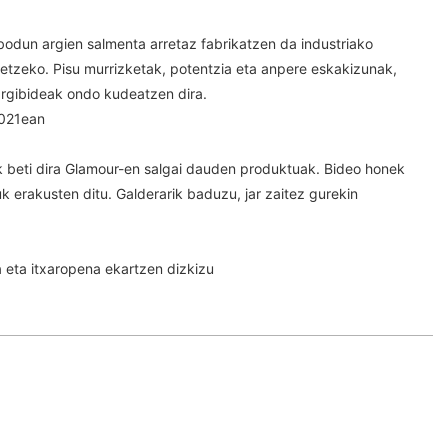
un argien salmenta arretaz fabrikatzen da industriako
etzeko. Pisu murrizketak, potentzia eta anpere eskakizunak,
rgibideak ondo kudeatzen dira.
2021ean
k beti dira Glamour-en salgai dauden produktuak. Bideo honek
k erakusten ditu. Galderarik baduzu, jar zaitez gurekin
eta itxaropena ekartzen dizkizu