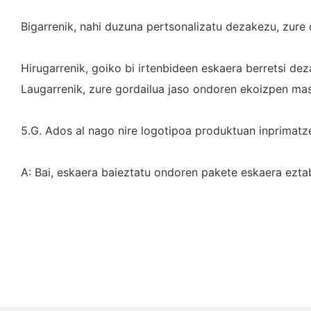
Bigarrenik, nahi duzuna pertsonalizatu dezakezu, zure
Hirugarrenik, goiko bi irtenbideen eskaera berretsi dez
Laugarrenik, zure gordailua jaso ondoren ekoizpen ma
5.G. Ados al nago nire logotipoa produktuan inprimatz
A: Bai, eskaera baieztatu ondoren pakete eskaera ezt