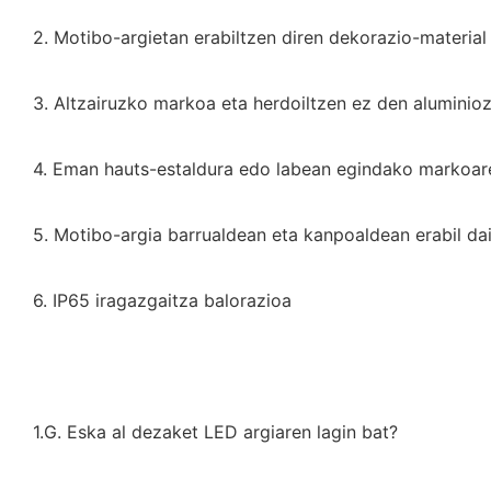
2. Motibo-argietan erabiltzen diren dekorazio-material
3. Altzairuzko markoa eta herdoiltzen ez den aluminio
4. Eman hauts-estaldura edo labean egindako markoar
5. Motibo-argia barrualdean eta kanpoaldean erabil dai
6. IP65 iragazgaitza balorazioa
1.G. Eska al dezaket LED argiaren lagin bat?