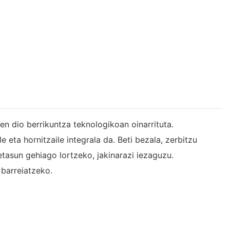
n dio berrikuntza teknologikoan oinarrituta.
ta hornitzaile integrala da. Beti bezala, zerbitzu
asun gehiago lortzeko, jakinarazi iezaguzu.
barreiatzeko.