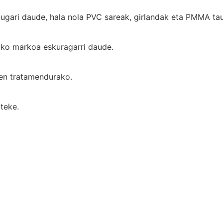
 ugari daude, hala nola PVC sareak, girlandak eta PMMA tau
zko markoa eskuragarri daude.
en tratamendurako.
teke.