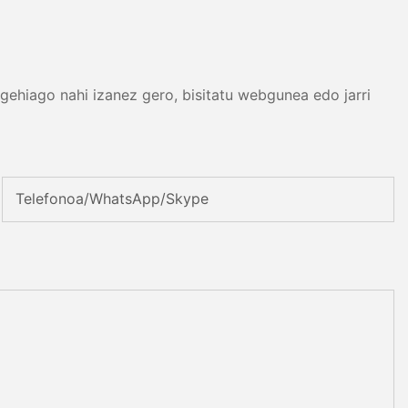
 gehiago nahi izanez gero, bisitatu webgunea edo jarri
Telefonoa/WhatsApp/Skype