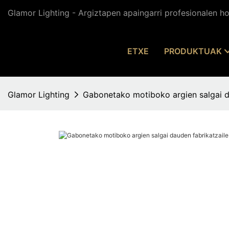
Glamor Lighting - Argiztapen apaingarri profesionalen ho
ETXE
PRODUKTUAK
Glamor Lighting
Gabonetako motiboko argien salgai d