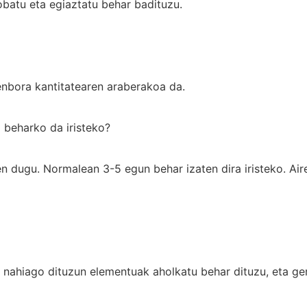
obatu eta egiaztatu behar badituzu.
enbora kantitatearen araberakoa da.
 beharko da iristeko?
dugu. Normalean 3-5 egun behar izaten dira iristeko. Aire
, nahiago dituzun elementuak aholkatu behar dituzu, eta g