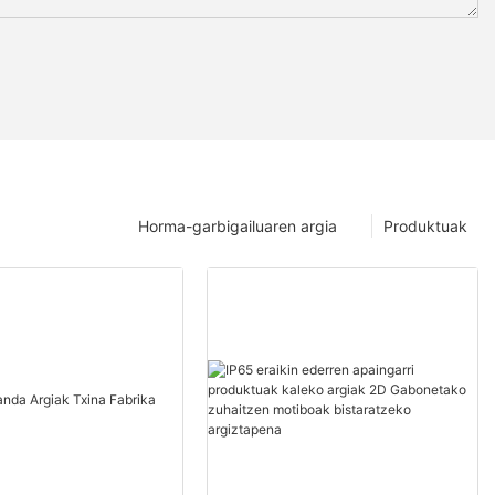
Horma-garbigailuaren argia
Produktuak