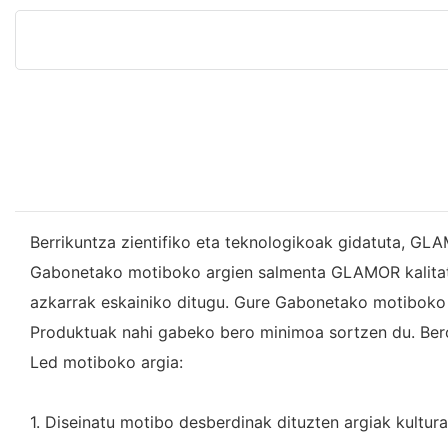
Berrikuntza zientifiko eta teknologikoak gidatuta, GLA
Gabonetako motiboko argien salmenta GLAMOR kalitate ha
azkarrak eskainiko ditugu. Gure Gabonetako motiboko a
Produktuak nahi gabeko bero minimoa sortzen du. Bero
Led motiboko argia:
1. Diseinatu motibo desberdinak dituzten argiak kultura