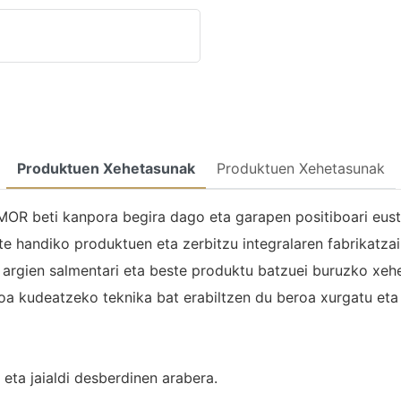
Produktuen Xehetasunak
Produktuen Xehetasunak
MOR beti kanpora begira dago eta garapen positiboari euste
ndiko produktuen eta zerbitzu integralaren fabrikatzaile e
rgien salmentari eta beste produktu batzuei buruzko xehet
a kudeatzeko teknika bat erabiltzen du beroa xurgatu eta 
 eta jaialdi desberdinen arabera.