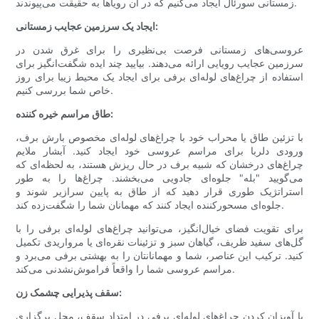
زمستانی سورئال ایجاد می‌کنیم که در آن رویاها به حقیقت می‌پیوندند.
ایجاد یک سرزمین عجایب زمستانی:
عروسی‌های زمستانی فرصت بی‌نظیری را برای غرق شدن در
سرزمین عجایب رویایی ارائه می‌دهند. بیایید چند ایده شگفت‌انگیز برای
استفاده از چراغ‌های لوله‌ای برفی برای ایجاد یک محیط زیبا برای روز
خاص شما بررسی کنیم.
طاق مراسم خیره کننده:
با تزئین طاق یا محراب خود با چراغ‌های لوله‌ای مخصوص بارش برف،
ورودی دلربا برای مراسم عروسی خود ایجاد کنید. آبشار ملایم
چراغ‌های درخشان که شبیه برف در حال ریزش هستند، به لحظه‌ای که
می‌گویید "بله" جلوه‌ای جادویی می‌بخشند. چراغ‌ها را به طور
استراتژیک طوری قرار دهید که از طاق به پایین سرازیر شوند و
جلوه‌ای مسحورکننده ایجاد کنند که مهمانان شما را شگفت‌زده کند.
برای تقویت فضای خیال‌انگیز، می‌توانید چراغ‌های لوله‌ای برفی را با
گل‌های سفید ظریف، گیاهان سبز و تزئینات نقره‌ای یا مرواریدی تکمیل
کنید. ترکیب این عناصر، شما و مهمانانتان را به بهشتی برفی می‌برد و
مراسم عروسی شما را واقعاً فراموش‌نشدنی می‌کند.
سقف پذیرایی چشمک زن:
با آویزان کردن چراغ‌های لوله‌ای برفی در امتداد سقف، محل برگزاری