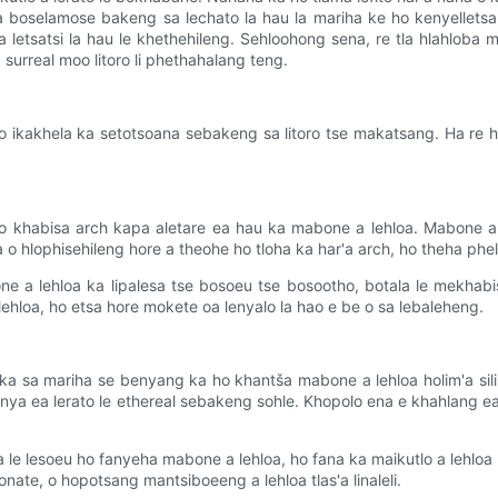
boselamose bakeng sa lechato la hau la mariha ke ho kenyelletsa
a letsatsi la hau le khethehileng. Sehloohong sena, re tla hlahlo
surreal moo litoro li phethahalang teng.
ikakhela ka setotsoana sebakeng sa litoro tse makatsang. Ha re h
khabisa arch kapa aletare ea hau ka mabone a lehloa. Mabone a p
 hlophisehileng hore a theohe ho tloha ka har'a arch, ho theha phel
e a lehloa ka lipalesa tse bosoeu tse bosootho, botala le mekhabi
lehloa, ho etsa hore mokete oa lenyalo la hao e be o sa lebaleheng.
a sa mariha se benyang ka ho khantša mabone a lehloa holim'a sili
nya ea lerato le ethereal sebakeng sohle. Khopolo ena e khahlang ea 
a le lesoeu ho fanyeha mabone a lehloa, ho fana ka maikutlo a lehloa 
nate, o hopotsang mantsiboeeng a lehloa tlas'a linaleli.