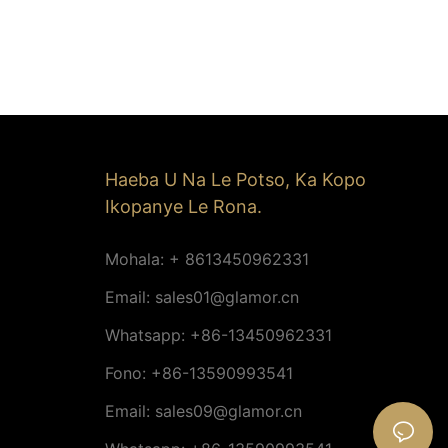
Haeba U Na Le Potso, Ka Kopo
Ikopanye Le Rona.
Mohala: + 8613450962331
Email:
sales01@glamor.cn
Whatsapp: +86-13450962331
Fono: +86-13590993541
Email:
sales09@glamor.cn