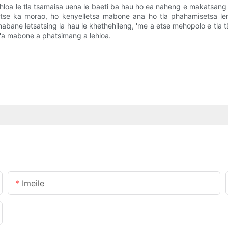
ehloa le tla tsamaisa uena le baeti ba hau ho ea naheng e makatsan
tšo tse ka morao, ho kenyelletsa mabone ana ho tla phahamisets
habane letsatsing la hau le khethehileng, 'me a etse mehopolo e tla
r'a mabone a phatsimang a lehloa.
Imeile