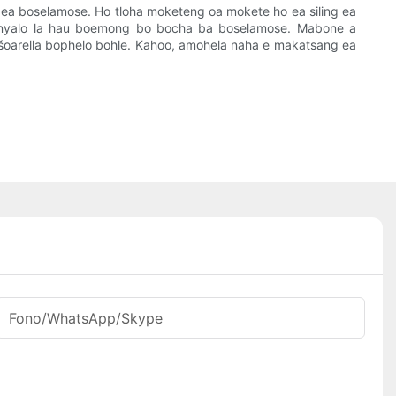
g ea boselamose. Ho tloha moketeng oa mokete ho ea siling ea
a lenyalo la hau boemong bo bocha ba boselamose. Mabone a
 tšoarella bophelo bohle. Kahoo, amohela naha e makatsang ea
Fono/WhatsApp/Skype