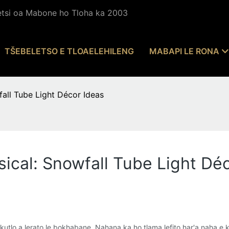
etsi oa Mabone ho Tloha ka 2003
TŠEBELETSO E TLOAELEHILENG
MABAPI LE RONA
fall Tube Light Décor Ideas
sical: Snowfall Tube Light Dé
utlo a lerato le bokhabane. Nahana ka ho tlama lefito har'a naha e k