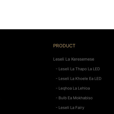
PRODUCT
Leseli La Keresemese
- Leseli La Thapo La LED
- Leseli La Khoele Ea LED
- Leqhoa La Lehloa
A
- Bulb Ea Mokhabiso
- Leseli La Fairy