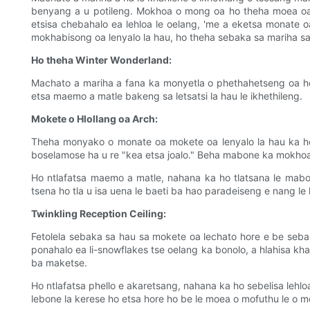
benyang a u potileng. Mokhoa o mong oa ho theha moea oa 
etsisa chebahalo ea lehloa le oelang, 'me a eketsa monate o
mokhabisong oa lenyalo la hau, ho theha sebaka sa mariha sa 
Ho theha Winter Wonderland:
Machato a mariha a fana ka monyetla o phethahetseng oa ho 
etsa maemo a matle bakeng sa letsatsi la hau le ikhethileng.
Mokete o Hlollang oa Arch:
Theha monyako o monate oa mokete oa lenyalo la hau ka ho 
boselamose ha u re "kea etsa joalo." Beha mabone ka mokhoa o
Ho ntlafatsa maemo a matle, nahana ka ho tlatsana le mabon
tsena ho tla u isa uena le baeti ba hao paradeiseng e nang le 
Twinkling Reception Ceiling:
Fetolela sebaka sa hau sa mokete oa lechato hore e be sebak
ponahalo ea li-snowflakes tse oelang ka bonolo, a hlahisa kha
ba maketse.
Ho ntlafatsa phello e akaretsang, nahana ka ho sebelisa lehlo
lebone la kerese ho etsa hore ho be le moea o mofuthu le o mo