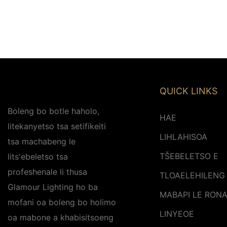
QUICK LINKS
Boleng bo botle haholo,
HAE
litekanyetso tsa setifikeiti
LIHLAHISOA
tsa machabeng le
TŠEBELETSO E
lits'ebeletso tsa
profeshenale li thusa
TLOAELEHILENG
Glamour Lighting ho ba
MABAPI LE RON
mofani oa boleng bo holimo
LINYEOE
oa mabone a khabisitsoeng