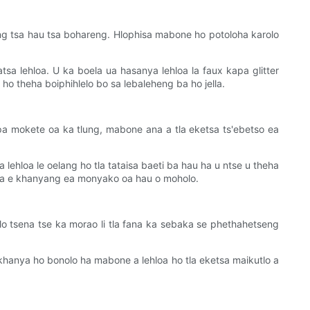
eng tsa hau tsa bohareng. Hlophisa mabone ho potoloha karolo
sa lehloa. U ka boela ua hasanya lehloa la faux kapa glitter
ho theha boiphihlelo bo sa lebaleheng ba ho jella.
apa mokete oa ka tlung, mabone ana a tla eketsa ts'ebetso ea
lehloa le oelang ho tla tataisa baeti ba hau ha u ntse u theha
ela e khanyang ea monyako oa hau o moholo.
lo tsena tse ka morao li tla fana ka sebaka se phethahetseng
 khanya ho bonolo ha mabone a lehloa ho tla eketsa maikutlo a