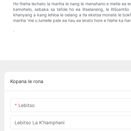
Ho theha lechato la mariha le nang le menahano e metle ea l
kamohelo, sebaka sa tafole ho ea litselaneng, le litšoan
khanyang a kang lehloa le oelang a tla eketsa monate le bok
mariha 'me u lumelle pale ea hau ea lerato hore e hlahe ka ha
.
Kopana le rona
Lebitso
Lebitso La K'hamphani