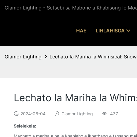
Glamor Lighting - Setsebi sa Mabone a Khabisong le Mo
HAE
LIHLAHISOA
Glamor Lighting
Lechato la Mariha la Whimsical: Snow
Lechato la Mariha la Whim
2024-06-04
Glamor Lighting
437
Selelekela:
Machato a mariha a na le khahleho e ikhethang e tsosang maik