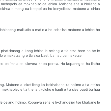
 mehopolo ea mokhabiso oa lehloa. Mabone ana a hlollang a
ba mekhoa e meng ea boqapi ea ho kenyelletsa mabone a lehloa
lahlobeng maikutlo a matle a ho sebelisa mabone a lehloa ho
hatsimang a kang lehloa le oelang a tla etsa hore ho be le
lo e makatsang e tla siea baeti ba hau ba maketse.
so ea 'mala oa silevera kapa perela. Ho kopanngoa ha lintho
ng. Mabone a leketlileng ka bokhabane ka holimo a tla etsisa
mekhabiso e tla theha tikoloho e haufi e tla siea baeti ba hau
le oelang holimo. Kopanya sena le li-chandelier tse khabane le