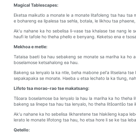
Magical Tablescapes:
Eketsa maikutlo a monate le a monate litafoleng tsa hau tsa
e bohareng ea lipalesa tsa sehla, botala, le likhou tsa phae
Ak'u nahane ka ho sebelisa li-vase tsa khalase tse nang le 
haufi le tafole ho theha phello e benyang. Keketso ena e tsos
Mekhoa e metle:
Tataisa baeti ba hau sebakeng se monate sa mariha ka ho ala
boselamose ketsahalong ea hau.
Bakeng sa lenyalo la ka ntle, beha mabone pel'a litselana tse
sepakapaka se monate. Haeba u etsa lechato la ka tlung, na
Lifoto tsa morao-rao tse makatsang:
Tšoara boselamose ba lenyalo la hau la mariha ka ho theha l
bakeng sa linepe tsa hau tsa lenyalo, ho theha litšoantšo tse 
Ak'u nahane ka ho sebelisa likharetene tse hlakileng kapa le
lerato le monate lifotong tsa hau, ho etsa hore li se ke tsa leba
Qetello: