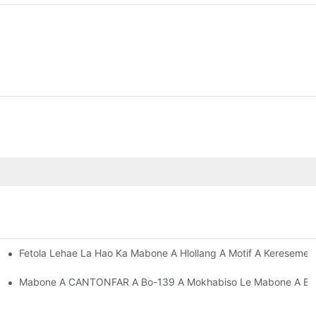
Fetola Lehae La Hao Ka Mabone A Hlollang A Motif A Keresemes
tseng Mekhabisong Ea Hao Ea Matsatsi A Phomolo
Mabone A CANTONFAR A Bo-139 A Mokhabiso Le Mabone A Bont