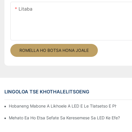
Litaba
ROMELLA HO BOTSA HONA JOALE
LINGOLOA TSE KHOTHALELITSOENG
Hobaneng Mabone A Likhoele A LED E Le Tlatsetso E Phethahe
Mehato Ea Ho Etsa Sefate Sa Keresemese Sa LED Ke Efe?