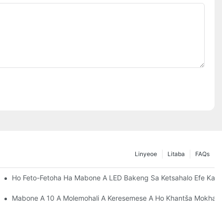
Linyeoe
Litaba
FAQs
e
Ho Feto-Fetoha Ha Mabone A LED Bakeng Sa Ketsahalo Efe Kapa
s'a Lebone La LED, Ketane Ea Mabone Bakeng Sa Moaho Kapa Ke
Mabone A 10 A Molemohali A Keresemese A Ho Khantša Mokhabi