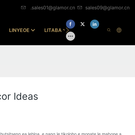
.sales01@glamor.cn
sales09@glamor.cn
LINYEOE
LITABA
ITEANYE LE RONA
cor Ideas
hutsitseng ea lehloa, e nang le tikoloho e monate le mabone a