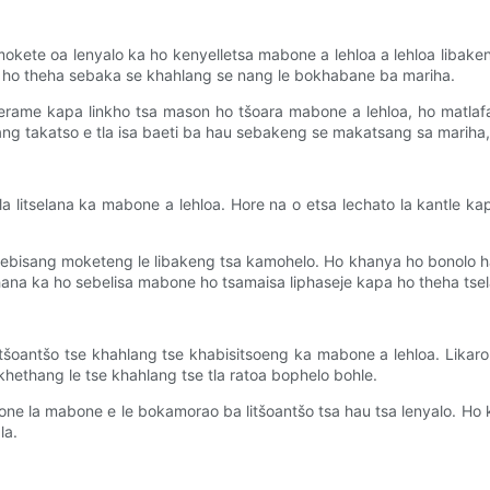
 mokete oa lenyalo ka ho kenyelletsa mabone a lehloa a lehloa libak
ne, ho theha sebaka se khahlang se nang le bokhabane ba mariha.
serame kapa linkho tsa mason ho tšoara mabone a lehloa, ho matlafat
ang takatso e tla isa baeti ba hau sebakeng se makatsang sa mariha, 
 litselana ka mabone a lehloa. Hore na o etsa lechato la kantle k
 lebisang moketeng le libakeng tsa kamohelo. Ho khanya ho bonolo ha 
hana ka ho sebelisa mabone ho tsamaisa liphaseje kapa ho theha ts
itšoantšo tse khahlang tse khabisitsoeng ka mabone a lehloa. Likaro
ikhethang le tse khahlang tse tla ratoa bophelo bohle.
bone la mabone e le bokamorao ba litšoantšo tsa hau tsa lenyalo. Ho
la.