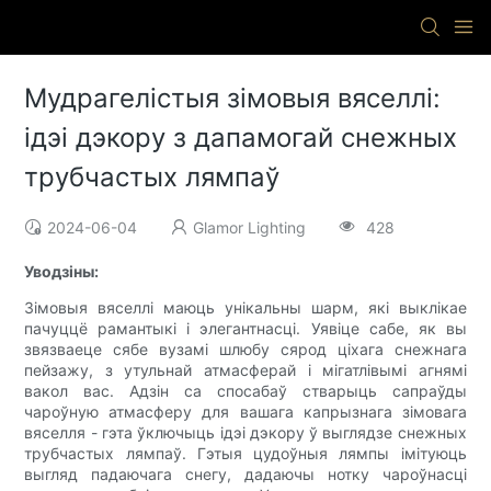
Мудрагелістыя зімовыя вяселлі:
ідэі дэкору з дапамогай снежных
трубчастых лямпаў
2024-06-04
Glamor Lighting
428
Уводзіны:
Зімовыя вяселлі маюць унікальны шарм, які выклікае
пачуццё рамантыкі і элегантнасці. Уявіце сабе, як вы
звязваеце сябе вузамі шлюбу сярод ціхага снежнага
пейзажу, з утульнай атмасферай і мігатлівымі агнямі
вакол вас. Адзін са спосабаў стварыць сапраўды
чароўную атмасферу для вашага капрызнага зімовага
вяселля - гэта ўключыць ідэі дэкору ў выглядзе снежных
трубчастых лямпаў. Гэтыя цудоўныя лямпы імітуюць
выгляд падаючага снегу, дадаючы нотку чароўнасці