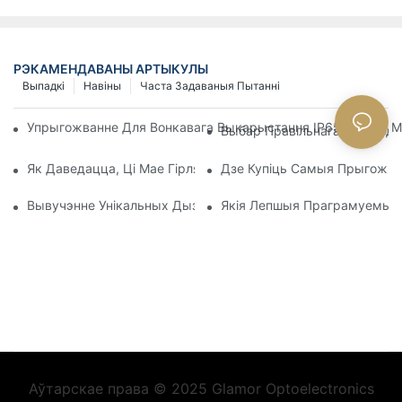
РЭКАМЕНДАВАНЫ АРТЫКУЛЫ
Выпадкі
Навіны
Часта Задаваныя Пытанні
Упрыгожванне Для Вонкавага Выкарыстання IP65, 3D 2D, М
Выбар Правільнага Святлод
Як Даведацца, Ці Мае Гірлянды На Каляднай Ёлцы Святло
Дзе Купіць Самыя Прыгожыя
Вывучэнне Унікальных Дызайнаў Для Святлодыёдных Лямп
Якія Лепшыя Праграмуемыя
Аўтарскае права © 2025 Glamor Optoelectronics