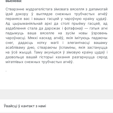
Выснова:
Стварэнне мудрагелістага зімовага вяселля з дапамогай
ідэй дэкору ў выглядзе снежных трубчастых агнёў
перанясе вас і вашых гасцей у чароўную краіну цудаў.
Ад цырыманіяльнай аркі да столі прыёму гасцей, ад
аздаблення стала да дарожак і фотафонаў — гэтыя агні
падымуць ваша вяселле на зусім новы ўзровень
чароўнасці. Мяккі каскад агнёў, якія імітуюць падаючы
снег, дадасць нотку магіі і элегантнасці вашаму
асабліваму дню, ствараючы ўспаміны, якія застануцца
на ўсё жыццё. Таму акуніцеся ў зімовую краіну цудаў і
дазвольце вашай гісторыі кахання разгарнуцца сярод
мігатлівых снежных трубчастых агнёў.
.
Ўвайсці ў кантакт з намі