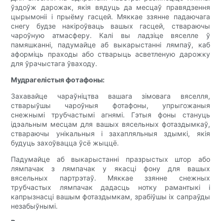
ўздоўж дарожак, якія вядуць да месцаў правядзення
цырымоніі і прыёму гасцей. Мяккае ззянне падаючага
снегу будзе накіроўваць вашых гасцей, ствараючы
чароўную атмасферу. Калі вы ладзіце вяселле ў
памяшканні, падумайце аб выкарыстанні лямпаў, каб
аформіць праходы або стварыць асветленую дарожку
для ўрачыстага ўваходу.
Мудрагелістыя фотафоны:
Захавайце чараўніцтва вашага зімовага вяселля,
стварыўшы чароўныя фотафоны, упрыгожаныя
снежнымі трубчастымі агнямі. Гэтыя фоны стануць
ідэальным месцам для вашых вясельных фотаздымкаў,
ствараючы унікальныя і захапляльныя здымкі, якія
будуць захоўвацца ўсё жыццё.
Падумайце аб выкарыстанні празрыстых штор або
лямпачак з лямпачак у якасці фону для вашых
вясельных партрэтаў. Мяккае ззянне снежных
трубчастых лямпачак дадасць нотку рамантыкі і
капрызнасці вашым фотаздымкам, зрабіўшы іх сапраўды
незабыўнымі.