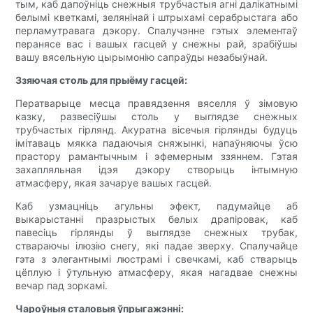
тым, каб дапоўніць снежныя трубчастыя агні далікатнымі
белымі кветкамі, зелянінай і штрыхамі серабрыстага або
перламутравага дэкору. Спалучэнне гэтых элементаў
перанясе вас і вашых гасцей у снежны рай, зрабіўшы
вашу вясельную цырымонію сапраўды незабыўнай.
Ззяючая столь для прыёму гасцей:
Ператварыце месца правядзення вяселля ў зімовую
казку, развесіўшы столь у выглядзе снежных
трубчастых гірлянд. Акуратна вісечыя гірлянды будуць
імітаваць мякка падаючыя сняжынкі, напаўняючы ўсю
прастору рамантычным і эфемерным ззяннем. Гэтая
захапляльная ідэя дэкору створыць інтымную
атмасферу, якая зачаруе вашых гасцей.
Каб узмацніць агульны эфект, падумайце аб
выкарыстанні празрыстых белых драпіровак, каб
павесіць гірлянды ў выглядзе снежных трубак,
ствараючы ілюзію снегу, які падае зверху. Спалучайце
гэта з элегантнымі люстрамі і свечкамі, каб стварыць
цёплую і ўтульную атмасферу, якая нагадвае снежны
вечар пад зоркамі.
Чароўныя сталовыя ўпрыгажэнні: