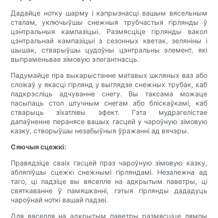
Дадайце нотку шарму і капрызнасці вашым вясельным
сталам, уключыўшы снежныя трубчастыя гірлянды ў
цэнтральныя кампазіцыі. Размясціце гірлянды вакол
цэнтральнай кампазіцыі з сезонных кветак, зеляніны і
шышак, стварыўшы цудоўны цэнтральны элемент, які
выпраменьвае зімовую элегантнасць.
Падумайце пра выкарыстанне матавых шкляных ваз або
слоікаў у якасці гірлянд у выглядзе снежных трубак, каб
падкрэсліць адчуванне снегу. Вы таксама можаце
пасыпаць стол штучным снегам або бліскаўкамі, каб
стварыць зіхатлівы эфект. Гэта мудрагелістае
дапаўненне перанясе вашых гасцей у чароўную зімовую
казку, створыўшы незабыўныя ўражанні ад вячэры.
Сяючыя сцежкі:
Правядзіце сваіх гасцей праз чароўную зімовую казку,
абляпіўшы сцежкі снежнымі гірляндамі. Незалежна ад
таго, ці ладзіце вы вяселле на адкрытым паветры, ці
святкаванне ў памяшканні, гэтыя гірлянды дададуць
чароўнай ноткі вашай падзеі.
Для вяселля на адкрытым паветры размясціце лямпы