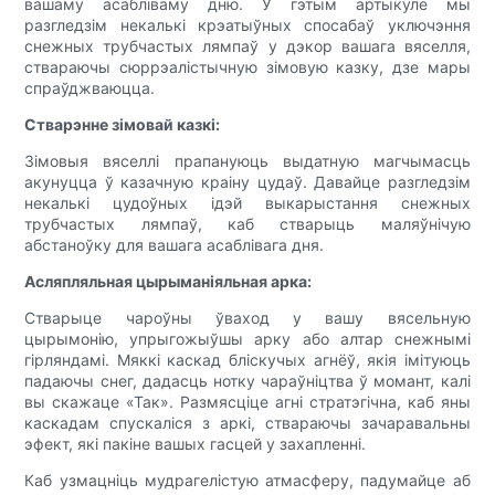
вашаму асабліваму дню. У гэтым артыкуле мы
разгледзім некалькі крэатыўных спосабаў уключэння
снежных трубчастых лямпаў у дэкор вашага вяселля,
ствараючы сюррэалістычную зімовую казку, дзе мары
спраўджваюцца.
Стварэнне зімовай казкі:
Зімовыя вяселлі прапануюць выдатную магчымасць
акунуцца ў казачную краіну цудаў. Давайце разгледзім
некалькі цудоўных ідэй выкарыстання снежных
трубчастых лямпаў, каб стварыць маляўнічую
абстаноўку для вашага асаблівага дня.
Асляпляльная цырыманіяльная арка:
Стварыце чароўны ўваход у вашу вясельную
цырымонію, упрыгожыўшы арку або алтар снежнымі
гірляндамі. Мяккі каскад бліскучых агнёў, якія імітуюць
падаючы снег, дадасць нотку чараўніцтва ў момант, калі
вы скажаце «Так». Размясціце агні стратэгічна, каб яны
каскадам спускаліся з аркі, ствараючы зачаравальны
эфект, які пакіне вашых гасцей у захапленні.
Каб узмацніць мудрагелістую атмасферу, падумайце аб