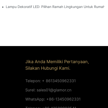
Lampu Dekoratif LED: Pilihan Ramah Lingkungan Untuk Rumah 
Jika Anda Memiliki Pertanyaan,
Silakan Hubungi Kami.
Telepon: + 8613450962331
Surel:
sales01@glamor.cn
WhatsApp: +86-13450962331