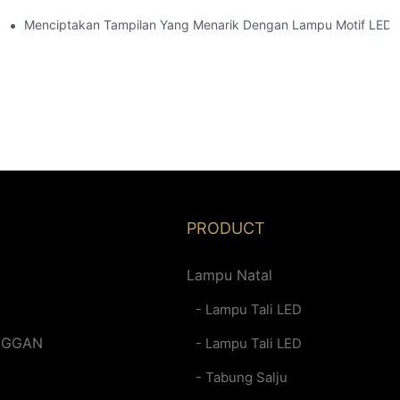
Menciptakan Tampilan Yang Menarik Dengan Lampu Motif LED
PRODUCT
Lampu Natal
- Lampu Tali LED
NGGAN
- Lampu Tali LED
- Tabung Salju