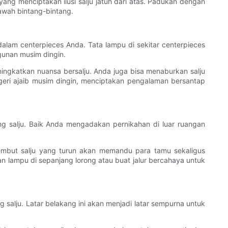
ng menciptakan ilusi salju jatuh dari atas. Padukan dengan
awah bintang-bintang.
am centerpieces Anda. Tata lampu di sekitar centerpieces
gunan musim dingin.
gkatkan nuansa bersalju. Anda juga bisa menaburkan salju
geri ajaib musim dingin, menciptakan pengalaman bersantap
g salju. Baik Anda mengadakan pernikahan di luar ruangan
lembut salju yang turun akan memandu para tamu sekaligus
ampu di sepanjang lorong atau buat jalur bercahaya untuk
salju. Latar belakang ini akan menjadi latar sempurna untuk