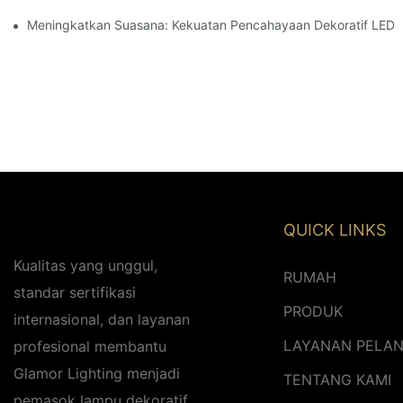
Meningkatkan Suasana: Kekuatan Pencahayaan Dekoratif LED
QUICK LINKS
Kualitas yang unggul,
RUMAH
standar sertifikasi
PRODUK
internasional, dan layanan
LAYANAN PELA
profesional membantu
Glamor Lighting menjadi
TENTANG KAMI
pemasok lampu dekoratif