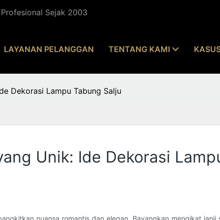
Profesional Sejak 2003
LAYANAN PELANGGAN
TENTANG KAMI
KASU
Ide Dekorasi Lampu Tabung Salju
yang Unik: Ide Dekorasi Lamp
angkitkan nuansa romantis dan elegan. Bayangkan mengikat janji 