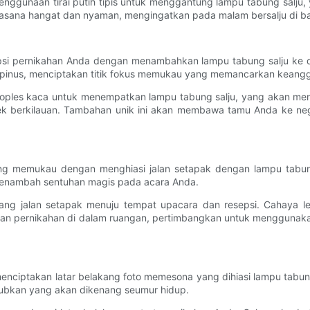
gunaan tirai putih tipis untuk menggantung lampu tabung salju, ya
uasana hangat dan nyaman, mengingatkan pada malam bersalju di b
i pernikahan Anda dengan menambahkan lampu tabung salju ke dal
ut pinus, menciptakan titik fokus memukau yang memancarkan keang
ples kaca untuk menempatkan lampu tabung salju, yang akan menin
 efek berkilauan. Tambahan unik ini akan membawa tamu Anda ke ne
ang memukau dengan menghiasi jalan setapak dengan lampu tabun
menambah sentuhan magis pada acara Anda.
jang jalan setapak menuju tempat upacara dan resepsi. Cahaya 
 pernikahan di dalam ruangan, pertimbangkan untuk menggunakan l
ciptakan latar belakang foto memesona yang dihiasi lampu tabung 
ubkan yang akan dikenang seumur hidup.