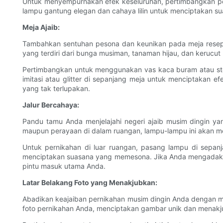
Untuk menyempurnakan efek keseluruhan, pertimbangkan peng
lampu gantung elegan dan cahaya lilin untuk menciptakan s
Meja Ajaib:
Tambahkan sentuhan pesona dan keunikan pada meja reseps
yang terdiri dari bunga musiman, tanaman hijau, dan keruc
Pertimbangkan untuk menggunakan vas kaca buram atau sto
imitasi atau glitter di sepanjang meja untuk menciptakan
yang tak terlupakan.
Jalur Bercahaya:
Pandu tamu Anda menjelajahi negeri ajaib musim dingin y
maupun perayaan di dalam ruangan, lampu-lampu ini akan 
Untuk pernikahan di luar ruangan, pasang lampu di sepan
menciptakan suasana yang memesona. Jika Anda mengadakan
pintu masuk utama Anda.
Latar Belakang Foto yang Menakjubkan:
Abadikan keajaiban pernikahan musim dingin Anda dengan men
foto pernikahan Anda, menciptakan gambar unik dan menakj