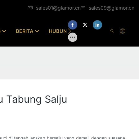
sales01@glamor.cn
sales09@glamor.cn
S
BERITA
HUBUNGI KAMI
u Tabung Salju
suci di tengah lanskap bersalju yang damai, dengan suasana