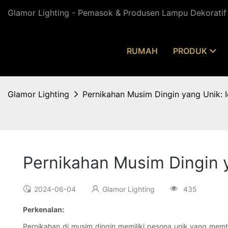
Glamor Lighting - Pemasok & Produsen Lampu Dekoratif 
RUMAH
PRODUK
Glamor Lighting
Pernikahan Musim Dingin yang Unik: 
Pernikahan Musim Dingin 
2024-06-04
Glamor Lighting
435
Perkenalan:
Pernikahan di musim dingin memiliki pesona unik yang memb