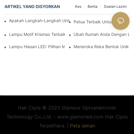
ARTIKEL YANG DISYORKAN
Kes
Berita
Soalan Lazim
Apakah Langkah-Langkah Untuk Membuat Pokok Krismas LED
Petua Terbaik Untuk Mereka 
Lampu Motif Krismas Terbaik Untuk Paparan Luaran Dan Dalam
Ubah Rumah Anda Dengan Lam
Lampu Hiasan LED: Pilihan Mesra Alam Untuk Rumah Anda
Meneroka Reka Bentuk Unik U
Hak Cipta © 2025 Glamour Optoelektronik
Technology Co.,Ltd. - www.glamorled.com Hak Cipta
Terpelihara. |
Peta laman