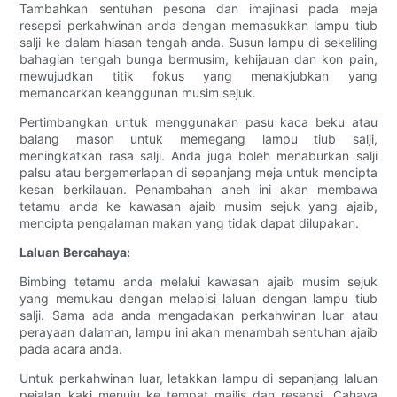
Tambahkan sentuhan pesona dan imajinasi pada meja
resepsi perkahwinan anda dengan memasukkan lampu tiub
salji ke dalam hiasan tengah anda. Susun lampu di sekeliling
bahagian tengah bunga bermusim, kehijauan dan kon pain,
mewujudkan titik fokus yang menakjubkan yang
memancarkan keanggunan musim sejuk.
Pertimbangkan untuk menggunakan pasu kaca beku atau
balang mason untuk memegang lampu tiub salji,
meningkatkan rasa salji. Anda juga boleh menaburkan salji
palsu atau bergemerlapan di sepanjang meja untuk mencipta
kesan berkilauan. Penambahan aneh ini akan membawa
tetamu anda ke kawasan ajaib musim sejuk yang ajaib,
mencipta pengalaman makan yang tidak dapat dilupakan.
Laluan Bercahaya:
Bimbing tetamu anda melalui kawasan ajaib musim sejuk
yang memukau dengan melapisi laluan dengan lampu tiub
salji. Sama ada anda mengadakan perkahwinan luar atau
perayaan dalaman, lampu ini akan menambah sentuhan ajaib
pada acara anda.
Untuk perkahwinan luar, letakkan lampu di sepanjang laluan
pejalan kaki menuju ke tempat majlis dan resepsi. Cahaya