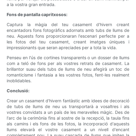
a la vostra gran entrada.
Fons de pantalla capritxosos:
Captura la màgia del teu casament d'hivern creant
encantadors fons fotogràfics adornats amb tubs de llums de
neu. Aquests fons proporcionaran l'escenari perfecte per a
les fotos del teu casament, creant imatges úniques i
impressionants que seran apreciades per a tota la vida.
Penseu en l'ús de cortines transparents o un dosser de llums
com a teló de fons per als vostres retrats de casament. La
brillantor suau dels tubs de llums de neu afegirà un toc de
romanticisme i fantasia a les vostres fotos, fent-les realment
inoblidables.
Conclusió:
Crear un casament d'hivern fantàstic amb idees de decoració
de tubs de llums de neu us transportarà a vosaltres i als
vostres convidats a un país de les meravelles màgic. Des de
l'arc de la cerimònia fins al sostre de la recepció, la taula fins
als camins i els fons de les fotos, la incorporació d'aquests
llums elevarà el vostre casament a un nivell d'encant
completament nou. La suau cascada de llums que imiten la