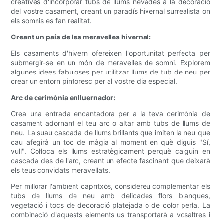
creatives d'incorporar tubs de llums nevades a la decoració
del vostre casament, creant un paradís hivernal surrealista on
els somnis es fan realitat.
Creant un país de les meravelles hivernal:
Els casaments d'hivern ofereixen l'oportunitat perfecta per
submergir-se en un món de meravelles de somni. Explorem
algunes idees fabuloses per utilitzar llums de tub de neu per
crear un entorn pintoresc per al vostre dia especial.
Arc de cerimònia enlluernador:
Crea una entrada encantadora per a la teva cerimònia de
casament adornant el teu arc o altar amb tubs de llums de
neu. La suau cascada de llums brillants que imiten la neu que
cau afegirà un toc de màgia al moment en què diguis "Sí,
vull". Col·loca els llums estratègicament perquè caiguin en
cascada des de l'arc, creant un efecte fascinant que deixarà
els teus convidats meravellats.
Per millorar l'ambient capritxós, considereu complementar els
tubs de llums de neu amb delicades flors blanques,
vegetació i tocs de decoració platejada o de color perla. La
combinació d'aquests elements us transportarà a vosaltres i