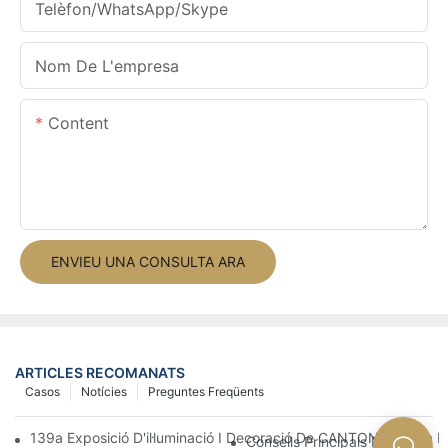
Telèfon/WhatsApp/Skype
Nom De L'empresa
Content
ENVIEU UNA CONSULTA ARA
ARTICLES RECOMANATS
Casos
Notícies
Preguntes Freqüents
139a Exposició D'il·luminació I Decoració De CANTONFAR Tira D
Consells Principals Per Disse