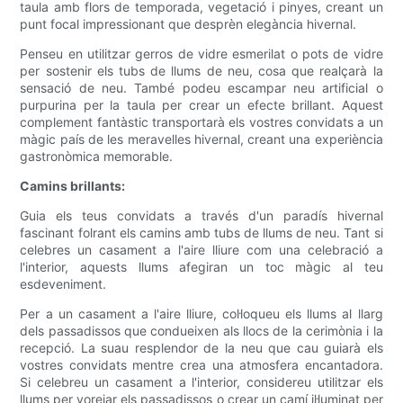
taula amb flors de temporada, vegetació i pinyes, creant un
punt focal impressionant que desprèn elegància hivernal.
Penseu en utilitzar gerros de vidre esmerilat o pots de vidre
per sostenir els tubs de llums de neu, cosa que realçarà la
sensació de neu. També podeu escampar neu artificial o
purpurina per la taula per crear un efecte brillant. Aquest
complement fantàstic transportarà els vostres convidats a un
màgic país de les meravelles hivernal, creant una experiència
gastronòmica memorable.
Camins brillants:
Guia els teus convidats a través d'un paradís hivernal
fascinant folrant els camins amb tubs de llums de neu. Tant si
celebres un casament a l'aire lliure com una celebració a
l'interior, aquests llums afegiran un toc màgic al teu
esdeveniment.
Per a un casament a l'aire lliure, col·loqueu els llums al llarg
dels passadissos que condueixen als llocs de la cerimònia i la
recepció. La suau resplendor de la neu que cau guiarà els
vostres convidats mentre crea una atmosfera encantadora.
Si celebreu un casament a l'interior, considereu utilitzar els
llums per vorejar els passadissos o crear un camí il·luminat per