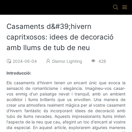
Casaments d&#39;hivern
capritxosos: idees de decoració
amb llums de tub de neu
2024-06-04
Glamor Lighting
428
Introducció:
Els casaments d'hivern tenen un encant únic que evoca la
sensació de romanticisme i elegància. Imagineu-vos casar-
vos enmig d'un paisatge nevat i tranquil, amb un ambient
acollidor i llums brillants que us envolten. Una manera de
crear una atmosfera realment màgica per al vostre casament
d'hivern fantàstic és incorporant idees de decoració amb
tubs de llums nevades. Aquests impressionants llums imiten
l'aspecte de la neu que cau, afegint un toc d'encant al vostre
dia especial. En aquest article, explorarem algunes maneres