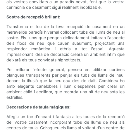
als vostres convidats a un paradís nevat, fent que la vostra
cerimònia de casament sigui realment inoblidable.
Sostre de recepció brillant:
Transforma el lloc de la teva recepció de casament en un
meravellós paradís hivernal col·locant tubs de llums de neu al
sostre. Els llums que pengen delicadament imitaran l'aspecte
dels flocs de neu que cauen suaument, projectant una
resplendor romàntica i etèria a tot l'espai. Aquesta
impressionant idea de decoració crearà un ambient íntim que
deixarà els teus convidats hipnotitzats.
Per millorar l'efecte general, penseu en utilitzar cortines
blanques transparents per penjar els tubs de llums de neu,
donant la il·lusió que la neu cau des de dalt. Combineu-ho
amb elegants canelobres i llum d'espelmes per crear un
ambient càlid i acollidor, que recorda una nit de neu sota les
estrelles.
Decoracions de taula màgiques:
Afegiu un toc d'encant i fantasia a les taules de la recepció
del vostre casament incorporant tubs de llums de neu als
centres de taula. Col·loqueu els llums al voltant d'un centre de