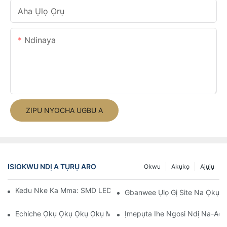
Aha Ụlọ Ọrụ
Ndinaya
ZIPU NYOCHA UGBU A
ISIOKWU NDỊ A TỤRỤ ARO
Okwu
Akụkọ
Ajụjụ
Kedu Nke Ka Mma: SMD LED Strip Ma Ọ Bụ COB LED Strip?
Gbanwee Ụlọ Gị Site Na Ọkụ 
Echiche Ọkụ Ọkụ Ọkụ Ọkụ Maka Ụlọ Ọ Bụla
Ịmepụta Ihe Ngosi Ndị Na-Adọr