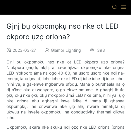
Gịnị bụ okpomọkụ nso nke ot LED
okporo ụzọ oriọna?
2023-03-27
Glamor Lighting
393
Gịnị bụ okpomọkụ nso nke ot LED okporo ụzọ oriọna?
N'okpuru ọnọdụ nkịtị, a na-achịkwa okpomọkụ nke oriọna
LED n'okporo ámá na ogo 40-60, na usoro usoro nke ndị na-
emepụta oriọna dị iche iche nke LED dị iche iche dị iche iche,
n'ihi ya, a ga-enwe mgbanwe ụfọdụ. Mana ọ bụrụhaala na ọ
dị n'ime oke ekwenyere, ọ ga-ekwe omume. A ghaghị ibufe
ọkụ ọkụ nke ọkụ ọkụ n'okporo ámá LED nke ọma, n'ihi ya, ụlọ
nke oriọna ahụ aghaghị inwe ikike dị mma iji gbasaa
okpomọkụ. Ihe onwunwe nke ụlọ ahụ nwere mmetụta dị
ukwuu na ịnyefe okpomọkụ, na conductivity thermal dịkwa
iche.
Okpomọkụ akara nke akụkụ ndị ọzọ nke LED oriọna (oriọna