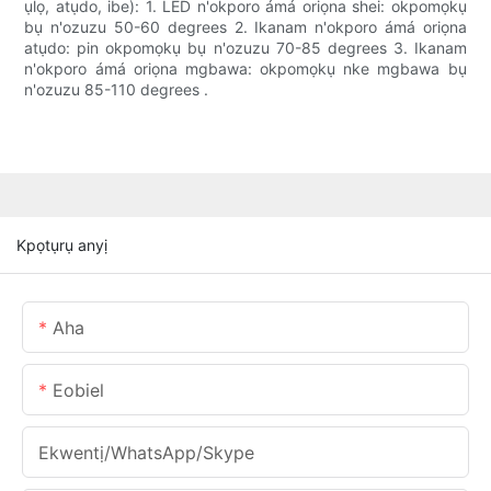
ụlọ, atụdo, ibe): 1. LED n'okporo ámá oriọna shei: okpomọkụ
bụ n'ozuzu 50-60 degrees 2. Ikanam n'okporo ámá oriọna
atụdo: pin okpomọkụ bụ n'ozuzu 70-85 degrees 3. Ikanam
n'okporo ámá oriọna mgbawa: okpomọkụ nke mgbawa bụ
n'ozuzu 85-110 degrees .
Kpọtụrụ anyị
Aha
Eobiel
Ekwentị/WhatsApp/Skype