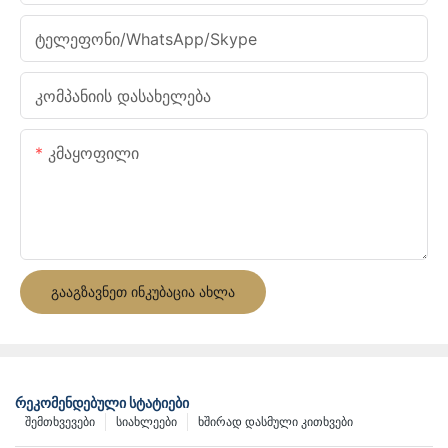
Ტელეფონი/WhatsApp/Skype
Კომპანიის Დასახელება
Კმაყოფილი
ᲒᲐᲐᲒᲖᲐᲕᲜᲔᲗ ᲘᲜᲙᲣᲑᲐᲪᲘᲐ ᲐᲮᲚᲐ
ᲠᲔᲙᲝᲛᲔᲜᲓᲔᲑᲣᲚᲘ ᲡᲢᲐᲢᲘᲔᲑᲘ
Შემთხვევები
Სიახლეები
Ხშირად Დასმული Კითხვები