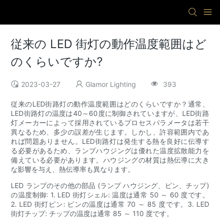
従来の LED 街灯の動作温度範囲はど
のくらいですか?
2023-03-27
Glamor Lighting
393
従来のLED街路灯の動作温度範囲はどのくらいですか？通常、
LED街路灯の温度は40～60度に制御されていますが、LED街路
灯メーカーによって採用されているプロセスパラメータは若干
異なるため、多少の誤差が生じます。しかし、許容範囲内であ
れば問題ありません。LED街路灯は発生する熱を良好に伝導す
る必要があるため、ランプハウジングは優れた温度拡散能力を
備えている必要があります。ハウジングの材質は熱伝導に大き
な影響を与え、熱伝導率も異なります。
LED ランプのその他の部品 (ランプ ハウジング、ピン、チップ)
の温度制御: 1. LED 街灯シェル: 温度は通常 50 ～ 60 度です。
2. LED 街灯ピン: ピンの温度は通常 70 ～ 85 度です。3. LED
街灯チップ: チップの温度は通常 85 ～ 110 度です。