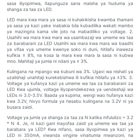
sasa iliyopimwa, itapunguza sana maisha ya huduma ya
shanga za taa za LED.
LED mara kwa mara ya sasa ni kuhakikisha kwamba thamani
ya sasa ya kazi yake inabakia bila kubadilika wakati mambo
ya mazingira kama vile joto na mabadiliko ya voltage. 2.
Usahihi wa mara kwa mara wa usambazaji wa umeme wa taa
za barabarani za LED Usahihi wa mara kwa mara wa baadhi
ya vifaa vya umeme kwenye soko ni duni, hitilafu inaweza
kufikia ± 8%, na kosa la mara kwa mara la sasa ni kubwa
mno. Mahitaji ya jumla ni ndani ya ± 3%.
Kulingana na mpango wa kubuni wa 3%. Ugavi wa nishati ya
uzalishaji unahitaji kurekebishwa ili kufikia hitilafu ya ±3%. 3.
Voltage ya kufanya kazi ya umeme wa taa za barabarani za
LED Kwa ujumla, voltage iliyopendekezwa ya uendeshaji wa
LEDs ni 3.0-3.5V. Baada ya kupima, wengi wao hufanya kazi
kwa 3.2V, hivyo formula ya hesabu kulingana na 3.2V ni ya
busara zaidi.
Voltage ya jumla ya shanga za taa za N katika mfululizo = 3.2
* N 4. Je, ni kazi gani inayofaa zaidi ya umeme wa taa ya
barabara ya LED? Kwa mfano, sasa iliyopimwa ya kazi ya
LED ni 350mA, viwanda vingine vinaitumia mwanzoni, na