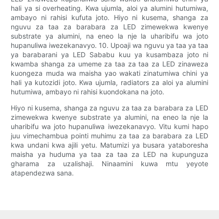
hali ya si overheating. Kwa ujumla, aloi ya alumini hutumiwa,
ambayo ni rahisi kufuta joto. Hiyo ni kusema, shanga za
nguvu za taa za barabara za LED zimewekwa kwenye
substrate ya alumini, na eneo la nje la uharibifu wa joto
hupanuliwa iwezekanavyo. 10. Upoaji wa nguvu ya taa ya taa
ya barabarani ya LED Sababu kuu ya kusambaza joto ni
kwamba shanga za umeme za taa za taa za LED zinaweza
kuongeza muda wa maisha yao wakati zinatumiwa chini ya
hali ya kutozidi joto. Kwa ujumla, radiators za aloi ya alumini
hutumiwa, ambayo ni rahisi kuondokana na joto.
Hiyo ni kusema, shanga za nguvu za taa za barabara za LED
zimewekwa kwenye substrate ya alumini, na eneo la nje la
uharibifu wa joto hupanuliwa iwezekanavyo. Vitu kumi hapo
juu vimechambua pointi muhimu za taa za barabara za LED
kwa undani kwa ajili yetu. Matumizi ya busara yataboresha
maisha ya huduma ya taa za taa za LED na kupunguza
gharama za uzalishaji. Ninaamini kuwa mtu yeyote
atapendezwa sana.