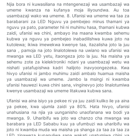
Njia bora ni kuwasiliana na mtengenezaji wa usambazaji wa
umeme kwanza na kufanya moja iliyoundwa. Au toa
usambazaji wako wa umeme. 8. Ufanisi wa umeme wa taa za
barabarani za LED Nguvu ya pembejeo minus thamani ya
nguvu ya pato, parameter hii ni muhimu hasa, thamani kubwa
zaidi, ufanisi wa chini, ambayo ina maana kwamba sehemu
kubwa ya nguvu ya pembejeo inabadilishwa kuwa joto na
kutolewa; ikiwa imewekwa kwenye taa, itazalisha joto la juu
sana , pamoja na joto linalotolewa na uwiano wa ufanisi wa
mwanga wa LED yetu, itaongeza joto la juu. Na maisha ya
sehemu zote za kielektroniki ndani ya usambazaji wetu wa
nishati yatafupishwa kadri halijoto inavyoongezeka. Kwa
hivyo ufanisi ni jambo muhimu zaidi ambalo huamua maisha
ya usambazaji wa umeme. Jambo la msingi ni kwamba
ufanisi hauwezi kuwa chini sana, vinginevyo joto linalotumiwa
kwenye usambazaji wa umeme litakuwa kubwa sana.
Ufanisi wa aina isiyo ya pekee ni ya juu zaidi kuliko ile ya aina
ya pekee, kwa ujumla zaidi ya 80%. Hata hivyo, ufanisi
unahusiana na njia ya uunganisho unaofanana wa bodi ya
mwanga. 9. Uharibifu wa joto wa chanzo cha mwanga wa
barabara ya LED Sababu kuu ya ufumbuzi wa uharibifu wa
joto ni kwamba muda wa maisha ya shanga za taa za taa za
LED zinaweza kupanuliwa sana wakati unatumiwa chini ya