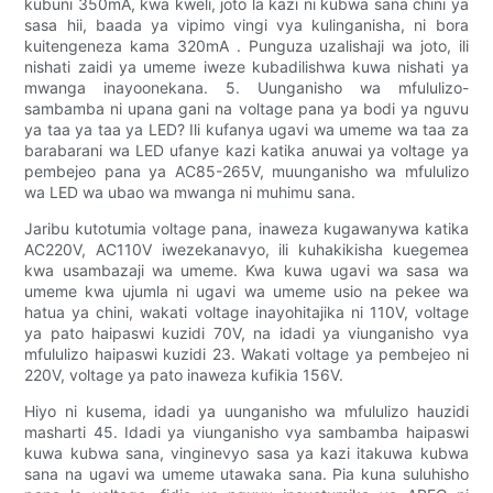
kubuni 350mA, kwa kweli, joto la kazi ni kubwa sana chini ya
sasa hii, baada ya vipimo vingi vya kulinganisha, ni bora
kuitengeneza kama 320mA . Punguza uzalishaji wa joto, ili
nishati zaidi ya umeme iweze kubadilishwa kuwa nishati ya
mwanga inayoonekana. 5. Uunganisho wa mfululizo-
sambamba ni upana gani na voltage pana ya bodi ya nguvu
ya taa ya taa ya LED? Ili kufanya ugavi wa umeme wa taa za
barabarani wa LED ufanye kazi katika anuwai ya voltage ya
pembejeo pana ya AC85-265V, muunganisho wa mfululizo
wa LED wa ubao wa mwanga ni muhimu sana.
Jaribu kutotumia voltage pana, inaweza kugawanywa katika
AC220V, AC110V iwezekanavyo, ili kuhakikisha kuegemea
kwa usambazaji wa umeme. Kwa kuwa ugavi wa sasa wa
umeme kwa ujumla ni ugavi wa umeme usio na pekee wa
hatua ya chini, wakati voltage inayohitajika ni 110V, voltage
ya pato haipaswi kuzidi 70V, na idadi ya viunganisho vya
mfululizo haipaswi kuzidi 23. Wakati voltage ya pembejeo ni
220V, voltage ya pato inaweza kufikia 156V.
Hiyo ni kusema, idadi ya uunganisho wa mfululizo hauzidi
masharti 45. Idadi ya viunganisho vya sambamba haipaswi
kuwa kubwa sana, vinginevyo sasa ya kazi itakuwa kubwa
sana na ugavi wa umeme utawaka sana. Pia kuna suluhisho