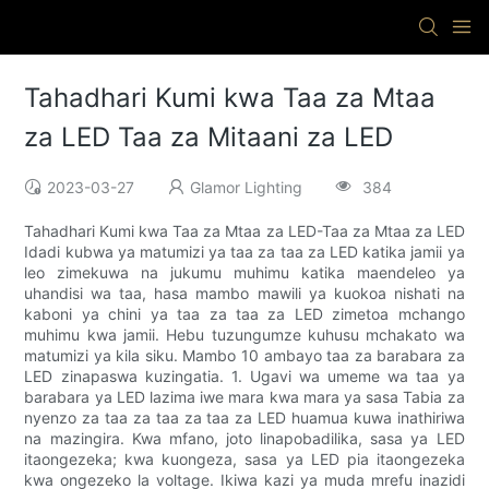
Tahadhari Kumi kwa Taa za Mtaa
za LED Taa za Mitaani za LED
2023-03-27
Glamor Lighting
384
Tahadhari Kumi kwa Taa za Mtaa za LED-Taa za Mtaa za LED
Idadi kubwa ya matumizi ya taa za taa za LED katika jamii ya
leo zimekuwa na jukumu muhimu katika maendeleo ya
uhandisi wa taa, hasa mambo mawili ya kuokoa nishati na
kaboni ya chini ya taa za taa za LED zimetoa mchango
muhimu kwa jamii. Hebu tuzungumze kuhusu mchakato wa
matumizi ya kila siku. Mambo 10 ambayo taa za barabara za
LED zinapaswa kuzingatia. 1. Ugavi wa umeme wa taa ya
barabara ya LED lazima iwe mara kwa mara ya sasa Tabia za
nyenzo za taa za taa za taa za LED huamua kuwa inathiriwa
na mazingira. Kwa mfano, joto linapobadilika, sasa ya LED
itaongezeka; kwa kuongeza, sasa ya LED pia itaongezeka
kwa ongezeko la voltage. Ikiwa kazi ya muda mrefu inazidi