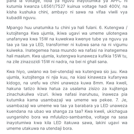
pana la voltage, fidia ya nguvu inayotumika ya APFC ni
kutumia kwanza L6561/7527 kuinua voltage hadi 400V, na
kisha kushuka chini, ambayo ni sawa na vifaa viwili vya
kubadili nguvu.
Mpango huu unatumika tu chini ya hali fulani. 6. Kutengwa /
kutojitenga Kwa ujumla, ikiwa ugavi wa umeme uliotengwa
unafanywa kwa 15W na kuwekwa kwenye tube ya nguvu ya
taa ya taa ya LED, transformer ni kubwa sana na ni vigumu
kuiweka. Inategemea hasa muundo wa nafasi na inategemea
hali maalum. Kwa ujumla, kutengwa kunaweza kufikia 15W tu,
na zile zinazozidi 15W ni nadra, na bei ni ghali sana.
Kwa hiyo, uwiano wa bei-utendaji wa kutengwa sio juu. Kwa
ujumla, kutojitenga ni njia kuu, na kiasi kinaweza kufanywa
kidogo, na urefu wa chini unaweza kuwa 8mm. Kwa kweli,
hakuna tatizo ikiwa hatua za usalama zisizo za kujitenga
zinachukuliwa vizuri. Ikiwa nafasi inaruhusu, inaweza pia
kutumika kama usambazaji wa umeme wa pekee. 7. Je,
usambazaji wa umeme wa taa ya barabara ya LED unaweza
kuendana na ubao wa shanga za taa? Kwa kweli, ukichagua
uunganisho bora wa mfululizo-sambamba, voltage na sasa
inayotumiwa kwa kila LED itakuwa sawa, lakini ugavi wa
umeme utakuwa na utendaji bora.