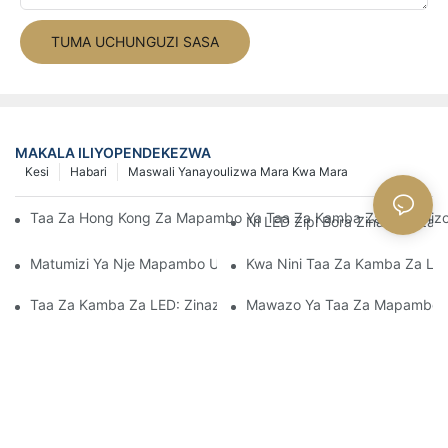
TUMA UCHUNGUZI SASA
MAKALA ILIYOPENDEKEZWA
Kesi
Habari
Maswali Yanayoulizwa Mara Kwa Mara
Taa Za Hong Kong Za Mapambo Ya Taa Za Kamba Za LED Zilizo
Ni LED Zipi Bora Zinazoweza
Matumizi Ya Nje Mapambo Uso Unaong'aa Au Usio Na Matte, Rangi
Kwa Nini Taa Za Kamba Za LE
Taa Za Kamba Za LED: Zinazonyumbulika, Zinazodumu, Na Kamil
Mawazo Ya Taa Za Mapambo Y