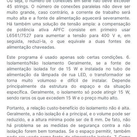
Ou seja, o número de conexões em série não deve exceder
45 strings. O número de conexões paralelas não deve ser
muito grande, caso contrário, a corrente de trabalho será
muito alta e a fonte de alimentação aquecerá severamente.
Há também uma solução de tensão ampla: a compensação
de potência ativa APFC consiste em primeiro usar
L6561/7527 para aumentar a tensão para 400 V e, em
seguida, reduzi-la, o que equivale a duas fontes de
alimentação chaveadas.
Este programa é usado apenas sob certas condições. 6.
Isolamento/Não Isolamento Geralmente, se a fonte de
alimentação isolada for de 15 W e instalada no tubo de
alimentação da lâmpada de rua LED, o transformador se
torna muito volumoso e difícil de instalar. Depende
principalmente da estrutura do espaço e da situação
específica. Geralmente, o isolamento só pode atingir 15 W,
sendo raros os que excedem 15 W e o preço muito alto.
Portanto, a relação custo-benefício do isolamento não é alta.
Geralmente, a não isolação é a principal, e o volume pode ser
reduzido, e a altura mínima pode ser de 8 mm. De fato, não
há problema se as medidas de segurança contra a não
isolação forem bem tomadas. Se o espaço permitir, também
pode ser usado como fonte de alimentação isolada. 7. Como