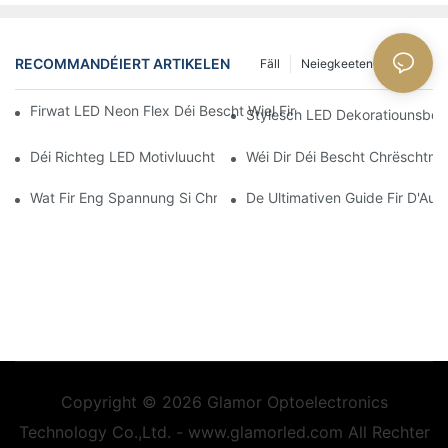
RECOMMANDÉIERT ARTIKELEN
Fäll
Neiegkeeten
FAQs
Firwat LED Neon Flex Déi Bescht Wiel Fir Personaliséierbar Beli
Stylesch LED Dekoratiounsbeli
Déi Richteg LED Motivluucht Fir Äert Event Auswielen
Wéi Dir Déi Bescht Chrëschtmo
Wat Fir Eng Spannung Si Chrëschtdags-LED-Luuchten?
De Ultimativen Guide Fir D'Au
Copyright © 2026 Glamor Optoelectronics
Technology Co.,Ltd. - www.glamorled.com All Rechter