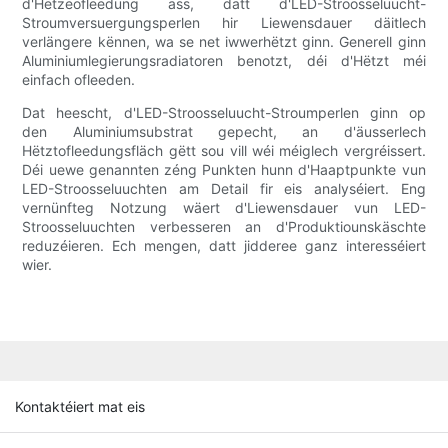
d'Hëtzeofleedung ass, datt d'LED-Stroosseluucht-
Stroumversuergungsperlen hir Liewensdauer däitlech
verlängere kënnen, wa se net iwwerhëtzt ginn. Generell ginn
Aluminiumlegierungsradiatoren benotzt, déi d'Hëtzt méi
einfach ofleeden.
Dat heescht, d'LED-Stroosseluucht-Stroumperlen ginn op
den Aluminiumsubstrat gepecht, an d'äusserlech
Hëtztofleedungsfläch gëtt sou vill wéi méiglech vergréissert.
Déi uewe genannten zéng Punkten hunn d'Haaptpunkte vun
LED-Stroosseluuchten am Detail fir eis analyséiert. Eng
vernünfteg Notzung wäert d'Liewensdauer vun LED-
Stroosseluuchten verbesseren an d'Produktiounskäschte
reduzéieren. Ech mengen, datt jidderee ganz interesséiert
wier.
Kontaktéiert mat eis