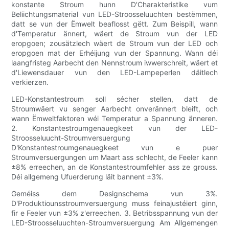
konstante Stroum hunn D'Charakteristike vum
Beliichtungsmaterial vun LED-Stroosseluuchten bestëmmen,
datt se vun der Ëmwelt beaflosst gëtt. Zum Beispill, wann
d'Temperatur ännert, wäert de Stroum vun der LED
eropgoen; zousätzlech wäert de Stroum vun der LED och
eropgoen mat der Erhéijung vun der Spannung. Wann déi
laangfristeg Aarbecht den Nennstroum iwwerschreit, wäert et
d'Liewensdauer vun den LED-Lampeperlen däitlech
verkierzen.
LED-Konstantestroum soll sécher stellen, datt de
Stroumwäert vu senger Aarbecht onverännert bleift, och
wann Ëmweltfaktoren wéi Temperatur a Spannung änneren.
2. Konstantestroumgenauegkeet vun der LED-
Stroosseluucht-Stroumversuergung
D'Konstantestroumgenauegkeet vun e puer
Stroumversuergungen um Maart ass schlecht, de Feeler kann
±8% erreechen, an de Konstantestroumfehler ass ze grouss.
Déi allgemeng Ufuerderung läit bannent ±3%.
Geméiss dem Designschema vun 3%.
D'Produktiounsstroumversuergung muss feinajustéiert ginn,
fir e Feeler vun ±3% z'erreechen. 3. Betribsspannung vun der
LED-Stroosseluuchten-Stroumversuergung Am Allgemengen