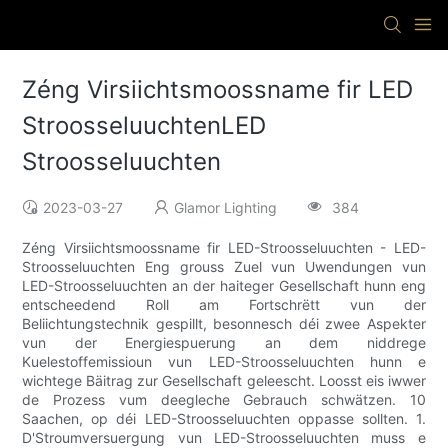
Zéng Virsiichtsmoossname fir LED
StroosseluuchtenLED
Stroosseluuchten
2023-03-27
Glamor Lighting
384
Zéng Virsiichtsmoossname fir LED-Stroosseluuchten - LED-
Stroosseluuchten Eng grouss Zuel vun Uwendungen vun
LED-Stroosseluuchten an der haiteger Gesellschaft hunn eng
entscheedend Roll am Fortschrëtt vun der
Beliichtungstechnik gespillt, besonnesch déi zwee Aspekter
vun der Energiespuerung an dem niddrege
Kuelestoffemissioun vun LED-Stroosseluuchten hunn e
wichtege Bäitrag zur Gesellschaft geleescht. Loosst eis iwwer
de Prozess vum deegleche Gebrauch schwätzen. 10
Saachen, op déi LED-Stroosseluuchten oppasse sollten. 1.
D'Stroumversuergung vun LED-Stroosseluuchten muss e