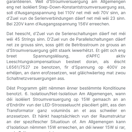
garantéieren. Well d'Stroumversuergung am Allgemengen
eng net isoléiert Step-Down-Konstantstroumversuergung ass,
soll d'Ausgangsspannung bei 110V net méi wéi 70V sinn, an
d'Zuel vun de Serienverbindungen däerf net méi wéi 23 sinn.
Bei 220V kann d'Ausgangsspannung 156V erreechen.
Dat heescht, d'Zuel vun de Serienschaltungen däerf net méi
wéi 45 Strings sinn. D'Zuel vun de Parallelschaltungen däerf
net ze grouss sinn, soss gëtt de Betribsstroum ze grouss an
d'Stroumversuergung gëtt staark iwwerhëtzt. Et gëtt och eng
breet Spannungsléisung, d'APFC aktiv
Leeschtungskompensatioun besteet doran, als éischt
L6561/7527 ze benotzen, fir d'Spannung op 400V ze
erhéijen, an dann erofzesetzen, wat gläichwäerteg mat zwou
Schaltnetzversuergungen ass.
Dëst Programm gëtt nëmmen ënner bestëmmte Konditioune
benotzt. 6. Isolatioun/Net-Isolatioun Am Allgemengen, wann
déi isoléiert Stroumversuergung op 15W gemaach an an
d'Endröhr vun der LED-Stroosseluucht placéiert gëtt, ass den
Transformator ganz voluminös an et ass schwéier en
anzesetzen. Et hänkt haaptsächlech vun der Raumstruktur
an der spezifescher Situatioun of. Am Allgemengen kann
d'Isolatioun nëmmen 15W erreechen, an déi iwwer 15W si rar,