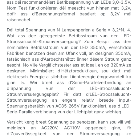
ass déi recommandéiert Betribsspannung vun LEDs 3,0-3,5V.
Nom Test funktionéieren déi meescht vun hinnen mat 3,2V,
dofir ass d'Berechnungsformel baséiert op 3,2V méi
raisonnabel.
Déi total Spannung vun N Lampenperlen a Serie = 3,2*N. 4.
Wat ass dee gëeegentste Betribsstroum vun der LED-
Stroosseluucht-Stroumversuergung? Zum Beispill ass den
nominellen Betribsstroum vun der LED 350mA, verschidde
Fabriken benotzen deen am Ufank voll, an designen 350mA,
tatsächlech ass d'Aarbechtshëtzt ënner dësem Stroum ganz
eescht. No ville Vergläichstester ass et ideal, en op 320mA ze
designen. Minimiséiert d'Hëtztproduktioun, sou datt méi
elektresch Energie a siichtbar Liichtenergie ëmgewandelt ka
ginn. 5. Wéi breet ass d'Serie-Parallelverbindung an
d'Spannung vun der LED-Stroosseluucht-
Stroumversuergungsplat? Fir datt d'LED-Stroosseluucht-
Stroumversuergung an engem relativ breede Input-
Spannungsberäich vun AC85-265V funktionéiert, ass d'LED-
Serie-Parallelverbindung vun der Liichtplat ganz wichteg.
Versicht keng breet Spannung ze benotzen, kann sou vill wéi
méiglech an AC220V, AC110V opgedeelt ginn, fir
d'Zouverlässegkeet vun der Stroumversuergung ze