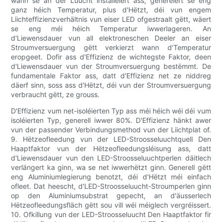
wann se an der Luucht installéiert ass, generéiert se eng
ganz héich Temperatur, plus d'Hëtzt, déi vun engem
Liichteffizienzverhältnis vun eiser LED ofgestraalt gëtt, wäert
se eng méi héich Temperatur iwwerlageren. An
d'Liewensdauer vun all elektroneschen Deeler an eiser
Stroumversuergung gëtt verkierzt wann d'Temperatur
eropgeet. Dofir ass d'Effizienz de wichtegste Faktor, deen
d'Liewensdauer vun der Stroumversuergung bestëmmt. De
fundamentale Faktor ass, datt d'Effizienz net ze niddreg
däerf sinn, soss ass d'Hëtzt, déi vun der Stroumversuergung
verbraucht gëtt, ze grouss.
D'Effizienz vum net-isoléierten Typ ass méi héich wéi déi vum
isoléierten Typ, generell iwwer 80%. D'Effizienz hänkt awer
vun der passender Verbindungsmethod vun der Liichtplat of.
9. Hëtzeofleedung vun der LED-Stroosseluuchtquell Den
Haaptfaktor vun der Hëtzeofleedungsléisung ass, datt
d'Liewensdauer vun den LED-Stroosseluuchtperlen däitlech
verlängert ka ginn, wa se net iwwerhëtzt ginn. Generell gëtt
eng Aluminiumlegierung benotzt, déi d'Hëtzt méi einfach
ofleet. Dat heescht, d'LED-Stroosseluucht-Stroumperlen ginn
op den Aluminiumsubstrat gepecht, an d'äusserlech
Hëtzeofleedungsfläch gëtt sou vill wéi méiglech vergréissert.
10. Ofkillung vun der LED-Stroosseluucht Den Haaptfaktor fir