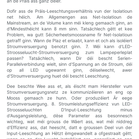
an de Präis ass ganz deier.
Dofir ass de Präis-Leeschtungsverhältnis vun der Isolatioun
net héich. Am Allgemengen ass Net-Isolatioun de
Mainstream, an de Volume kann méi kleng gemaach ginn, an
d'Mindesthéicht kann 8 mm sinn. Tatsächlech gëtt et kee
Problem, wa gutt Sécherheetsmoossname fir Net-Isolatioun
getraff ginn. Wann de Plaz et erlaabt, kann et och als isoléiert
Stroumversuergung benotzt ginn. 7. Wéi kann d'LED-
Stroosseluucht-Stroumversuergung zum Lampeperleplat
passen? Tatsächlech, wann Dir déi bescht Serien-
Parallelverbindung wielt, sinn d'Spannung an de Stroum, déi
op all LED ugewannt ginn, déiselwecht, awer
d'Stroumversuergung huet déi bescht Leeschtung.
Dee beschte Wee ass et, als éischt mam Hiersteller vum
Stroumversuergungsnetz ze kommunizéieren an eng op
Mooss gemaach ze hunn. Oder produzéiert Är eege
Stroumversuergung. 8. Stroumleistungseffizienz vun LED-
Stroosseluuchten D'Input-Leeschtung minus
d'Ausgangsleistung, dëse Parameter ass besonnesch
wichteg, wat méi grouss de Wäert ass, wat méi niddreg
d'Effizienz ass, dat heescht, datt e groussen Deel vun der
Input-Leeschtung an Hëtzt ëmgewandelt a ofgestraalt gëtt;