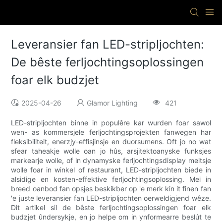
Leveransier fan LED-stripljochten:
De bêste ferljochtingsoplossingen
foar elk budzjet
2025-04-26
Glamor Lighting
421
LED-stripljochten binne in populêre kar wurden foar sawol
wen- as kommersjele ferljochtingsprojekten fanwegen har
fleksibiliteit, enerzjy-effisjinsje en duorsumens. Oft jo no wat
sfear taheakje wolle oan jo hûs, arsjitektoanyske funksjes
markearje wolle, of in dynamyske ferljochtingsdisplay meitsje
wolle foar in winkel of restaurant, LED-stripljochten biede in
alsidige en kosten-effektive ferljochtingsoplossing. Mei in
breed oanbod fan opsjes beskikber op 'e merk kin it finen fan
'e juste leveransier fan LED-stripljochten oerweldigjend wêze.
Dit artikel sil de bêste ferljochtingsoplossingen foar elk
budzjet ûndersykje, en jo helpe om in ynformearre beslút te