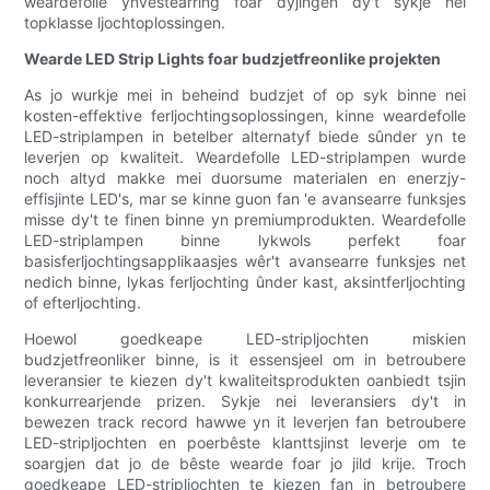
weardefolle ynvestearring foar dyjingen dy't sykje nei
topklasse ljochtoplossingen.
Wearde LED Strip Lights foar budzjetfreonlike projekten
As jo ​​wurkje mei in beheind budzjet of op syk binne nei
kosten-effektive ferljochtingsoplossingen, kinne weardefolle
LED-striplampen in betelber alternatyf biede sûnder yn te
leverjen op kwaliteit. Weardefolle LED-striplampen wurde
noch altyd makke mei duorsume materialen en enerzjy-
effisjinte LED's, mar se kinne guon fan 'e avansearre funksjes
misse dy't te finen binne yn premiumprodukten. Weardefolle
LED-striplampen binne lykwols perfekt foar
basisferljochtingsapplikaasjes wêr't avansearre funksjes net
nedich binne, lykas ferljochting ûnder kast, aksintferljochting
of efterljochting.
Hoewol goedkeape LED-stripljochten miskien
budzjetfreonliker binne, is it essensjeel om in betroubere
leveransier te kiezen dy't kwaliteitsprodukten oanbiedt tsjin
konkurrearjende prizen. Sykje nei leveransiers dy't in
bewezen track record hawwe yn it leverjen fan betroubere
LED-stripljochten en poerbêste klanttsjinst leverje om te
soargjen dat jo de bêste wearde foar jo jild krije. Troch
goedkeape LED-stripljochten te kiezen fan in betroubere