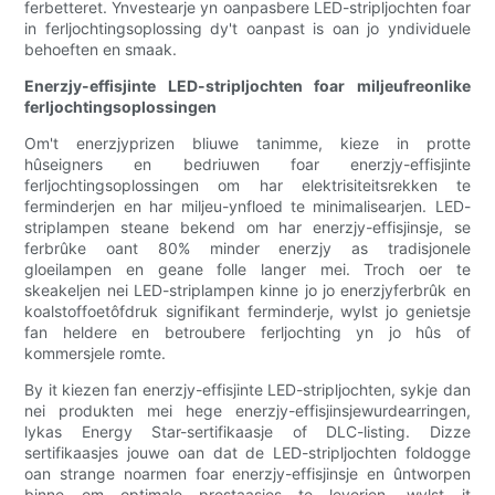
ferbetteret. Ynvestearje yn oanpasbere LED-stripljochten foar
in ferljochtingsoplossing dy't oanpast is oan jo yndividuele
behoeften en smaak.
Enerzjy-effisjinte LED-stripljochten foar miljeufreonlike
ferljochtingsoplossingen
Om't enerzjyprizen bliuwe tanimme, kieze in protte
hûseigners en bedriuwen foar enerzjy-effisjinte
ferljochtingsoplossingen om har elektrisiteitsrekken te
ferminderjen en har miljeu-ynfloed te minimalisearjen. LED-
striplampen steane bekend om har enerzjy-effisjinsje, se
ferbrûke oant 80% minder enerzjy as tradisjonele
gloeilampen en geane folle langer mei. Troch oer te
skeakeljen nei LED-striplampen kinne jo jo enerzjyferbrûk en
koalstoffoetôfdruk signifikant ferminderje, wylst jo genietsje
fan heldere en betroubere ferljochting yn jo hûs of
kommersjele romte.
By it kiezen fan enerzjy-effisjinte LED-stripljochten, sykje dan
nei produkten mei hege enerzjy-effisjinsjewurdearringen,
lykas Energy Star-sertifikaasje of DLC-listing. Dizze
sertifikaasjes jouwe oan dat de LED-stripljochten foldogge
oan strange noarmen foar enerzjy-effisjinsje en ûntworpen
binne om optimale prestaasjes te leverjen, wylst it