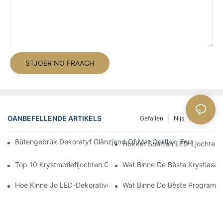
STJOER NO FRAACH
OANBEFELLENDE ARTIKELS
Gefallen
Nijs
FAQ's
Bûtengebrûk Dekoratyf Glânzjend Of Mat Oerflak, Ferskate Kleu
Hokker Soarten LED-Ljochten B
Top 10 Krystmotiefljochten Om Jo Fakânsjedekor Op Te Fleurje
Wat Binne De Bêste Krystlaserl
Hoe Kinne Jo LED-Dekorative Ferljochting Ynstallearje As In Pro
Wat Binne De Bêste Programm