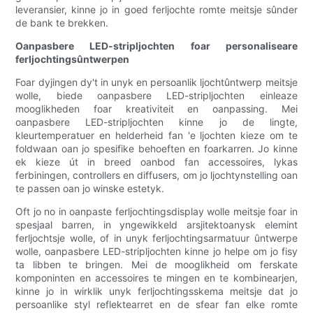
leveransier, kinne jo in goed ferljochte romte meitsje sûnder
de bank te brekken.
Oanpasbere LED-stripljochten foar personaliseare
ferljochtingsûntwerpen
Foar dyjingen dy't in unyk en persoanlik ljochtûntwerp meitsje
wolle, biede oanpasbere LED-stripljochten einleaze
mooglikheden foar kreativiteit en oanpassing. Mei
oanpasbere LED-stripljochten kinne jo de lingte,
kleurtemperatuer en helderheid fan 'e ljochten kieze om te
foldwaan oan jo spesifike behoeften en foarkarren. Jo kinne
ek kieze út in breed oanbod fan accessoires, lykas
ferbiningen, controllers en diffusers, om jo ljochtynstelling oan
te passen oan jo winske estetyk.
Oft jo no in oanpaste ferljochtingsdisplay wolle meitsje foar in
spesjaal barren, in yngewikkeld arsjitektoanysk elemint
ferljochtsje wolle, of in unyk ferljochtingsarmatuur ûntwerpe
wolle, oanpasbere LED-stripljochten kinne jo helpe om jo fisy
ta libben te bringen. Mei de mooglikheid om ferskate
komponinten en accessoires te mingen en te kombinearjen,
kinne jo in wirklik unyk ferljochtingsskema meitsje dat jo
persoanlike styl reflektearret en de sfear fan elke romte