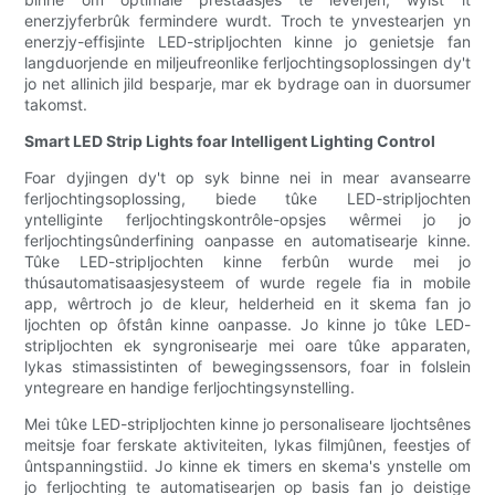
enerzjyferbrûk fermindere wurdt. Troch te ynvestearjen yn
enerzjy-effisjinte LED-stripljochten kinne jo genietsje fan
langduorjende en miljeufreonlike ferljochtingsoplossingen dy't
jo net allinich jild besparje, mar ek bydrage oan in duorsumer
takomst.
Smart LED Strip Lights foar Intelligent Lighting Control
Foar dyjingen dy't op syk binne nei in mear avansearre
ferljochtingsoplossing, biede tûke LED-stripljochten
yntelliginte ferljochtingskontrôle-opsjes wêrmei jo jo
ferljochtingsûnderfining oanpasse en automatisearje kinne.
Tûke LED-stripljochten kinne ferbûn wurde mei jo
thúsautomatisaasjesysteem of wurde regele fia in mobile
app, wêrtroch jo de kleur, helderheid en it skema fan jo
ljochten op ôfstân kinne oanpasse. Jo kinne jo tûke LED-
stripljochten ek syngronisearje mei oare tûke apparaten,
lykas stimassistinten of bewegingssensors, foar in folslein
yntegreare en handige ferljochtingsynstelling.
Mei tûke LED-stripljochten kinne jo personaliseare ljochtsênes
meitsje foar ferskate aktiviteiten, lykas filmjûnen, feestjes of
ûntspanningstiid. Jo kinne ek timers en skema's ynstelle om
jo ferljochting te automatisearjen op basis fan jo deistige