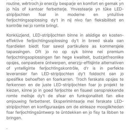
routine, wêrtroch jo enerzjy besparje en komfort en gemak yn
jo hûs of kantoar ferbetterje. Ynvestearje yn tûke LED-
stripljochten foar in moderne en yntuïtive
ferljochtingsoplossing dy't in nij nivo fan fleksibiliteit en
kontrôle nei jo romte bringt.
Konklúzjend, LED-stripljochten binne in alsidige en kosten-
effektive ferljochtingsoplossing dy't in breed skala oan
foardielen biedt foar sawol partikuliere as kommersjele
tapassingen. Oft jo no op syk binne nei premium
ferljochtingsoplossingen fan hege kwaliteit, budzjetfreonlike
opsjes, oanpasbere ûntwerpen, enerzjy-effisjinte alternativen
of yntelliginte ferljochtingskontrôle, d'r is in perfekte
leveransier fan LED-stripljochten dy't foldocht oan jo
spesifike behoeften en foarkarren. Troch ferskate opsjes te
ferkennen en de juste LED-stripljochten foar jo projekt te
kiezen, kinne jo in goed ferljochte en fisueel oansprekkende
romte meitsje dy't de sfear en funksjonaliteit fan elke
omjouwing ferbetteret. Eksperimintearje mei ferskate LED-
stripljochten en konfiguraasjes om de einleaze mooglikheden
foar ferljochtingsûntwerp te ûntdekken en jo fisy ta libben te
bringen.
.