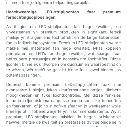
nimmen foar jo folgjende ferljochtingsprojekt.
Heechweardige LED-stripljochten foar premium
ferljochtingsoplossingen
As it giet om LED-stripljochten fan hege kwaliteit, kin
ynvestearjen yn premium produkten in signifikant ferskil
meitsje yn it algemiene ljochteffekt en de lange libbensdoer
fan jo ferljochtingssysteem. Premium LED-stripljochten wurde
makke mei materialen fan hege kwaliteit, lykas koperen
printplaten en LED's fan hege kwaliteit, wat soarget foar
betroubere prestaasjes en in konsekwinte ljochtútfier. Dizze
ljochten binne ek ûntworpen om duorsum en waarsbestindich
te wêzen, wêrtroch't se geskikt binne foar sawol binnen- as
bûtentapassingen.
Derneist komme premium LED-stripljochten faak mei
avansearre funksjes, lykas kleurferoarjende opsjes, dimbere
mooglikheden en tûke ljochtkontrôles. Mei dizze funksjes
kinne jo jo ljochtskema oanpasse oan jo spesifike behoeften
en foarkarren, of jo no in noflike sfear yn jo wenkeamer wolle
kreëarje of in libbene werjefte yn in kommersjele romte. Wylst
premium LED-stripljochten miskien in heger priiskaartsje
hawwe, meitsje de kwaliteit en prestaasjes dy't se biede se in