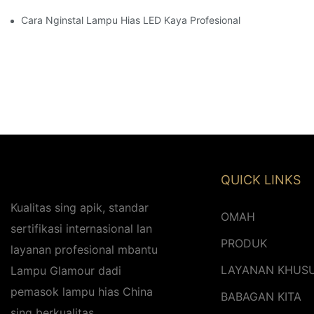
Cara Nginstal Lampu Hias LED Kaya Profesional
QUICK LINKS
Kualitas sing apik, standar
OMAH
sertifikasi internasional lan
PRODUK
layanan profesional mbantu
LAYANAN KHUS
Lampu Glamour dadi
pemasok lampu hias China
BABAGAN KITA
sing berkualitas.