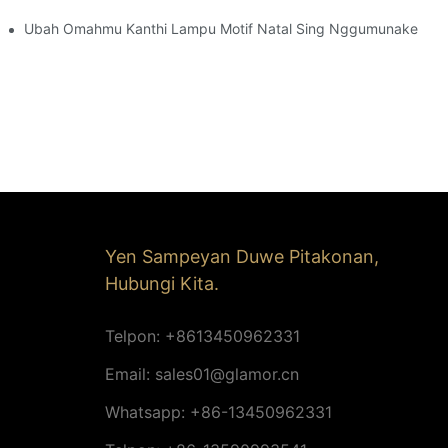
Ubah Omahmu Kanthi Lampu Motif Natal Sing Nggumunake
Yen Sampeyan Duwe Pitakonan,
Hubungi Kita.
Telpon: +8613450962331
Email:
sales01@glamor.cn
Whatsapp: +86-13450962331