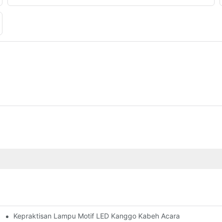
Kepraktisan Lampu Motif LED Kanggo Kabeh Acara
go Proyek Pencahayaan Sing Bisa Disesuaikan