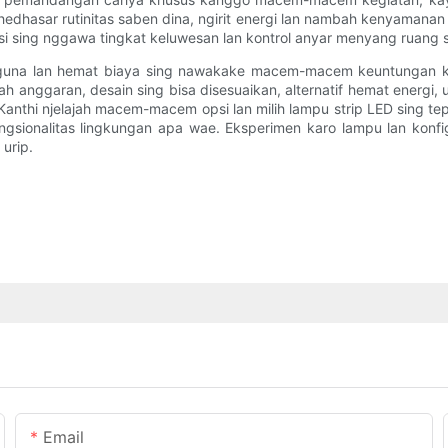
edhasar rutinitas saben dina, ngirit energi lan nambah kenyamanan 
isi sing nggawa tingkat keluwesan lan kontrol anyar menyang ruang
baguna lan hemat biaya sing nawakake macem-macem keuntungan ka
mah anggaran, desain sing bisa disesuaikan, alternatif hemat energi,
Kanthi njelajah macem-macem opsi lan milih lampu strip LED sing
fungsionalitas lingkungan apa wae. Eksperimen karo lampu lan k
urip.
Email