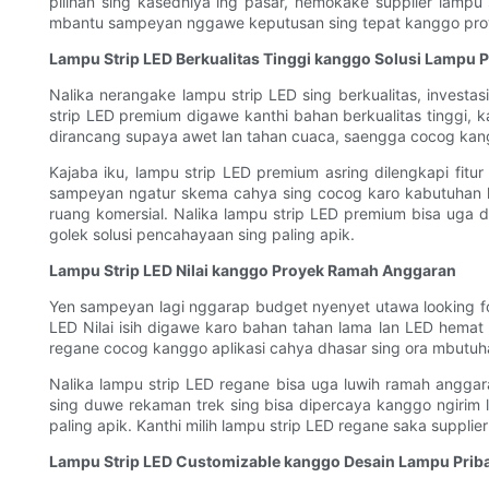
pilihan sing kasedhiya ing pasar, nemokake supplier lampu 
mbantu sampeyan nggawe keputusan sing tepat kanggo proy
Lampu Strip LED Berkualitas Tinggi kanggo Solusi Lampu
Nalika nerangake lampu strip LED sing berkualitas, inves
strip LED premium digawe kanthi bahan berkualitas tinggi, k
dirancang supaya awet lan tahan cuaca, saengga cocog kangg
Kajaba iku, lampu strip LED premium asring dilengkapi fitur
sampeyan ngatur skema cahya sing cocog karo kabutuhan l
ruang komersial. Nalika lampu strip LED premium bisa uga d
golek solusi pencahayaan sing paling apik.
Lampu Strip LED Nilai kanggo Proyek Ramah Anggaran
Yen sampeyan lagi nggarap budget nyenyet utawa looking for s
LED Nilai isih digawe karo bahan tahan lama lan LED hemat
regane cocog kanggo aplikasi cahya dhasar sing ora mbutuhak
Nalika lampu strip LED regane bisa uga luwih ramah anggaran
sing duwe rekaman trek sing bisa dipercaya kanggo ngirim
paling apik. Kanthi milih lampu strip LED regane saka suppl
Lampu Strip LED Customizable kanggo Desain Lampu Prib