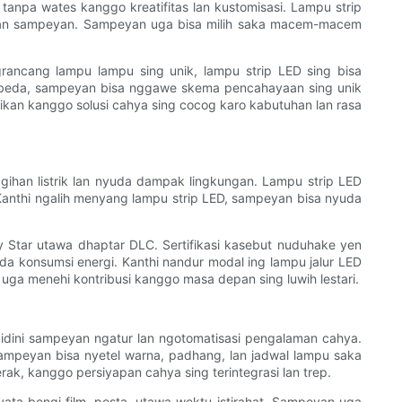
anpa wates kanggo kreatifitas lan kustomisasi. Lampu strip
lihan sampeyan. Sampeyan uga bisa milih saka macem-macem
rancang lampu lampu sing unik, lampu strip LED sing bisa
 beda, sampeyan bisa nggawe skema pencahayaan sing unik
ikan kanggo solusi cahya sing cocog karo kabutuhan lan rasa
ihan listrik lan nyuda dampak lingkungan. Lampu strip LED
e. Kanthi ngalih menyang lampu strip LED, sampeyan bisa nyuda
rgy Star utawa dhaptar DLC. Sertifikasi kasebut nuduhake yen
uda konsumsi energi. Kanthi nandur modal ing lampu jalur LED
 uga menehi kontribusi kanggo masa depan sing luwih lestari.
ngidini sampeyan ngatur lan ngotomatisasi pengalaman cahya.
sampeyan bisa nyetel warna, padhang, lan jadwal lampu saka
rak, kanggo persiyapan cahya sing terintegrasi lan trep.
a bengi film, pesta, utawa wektu istirahat. Sampeyan uga