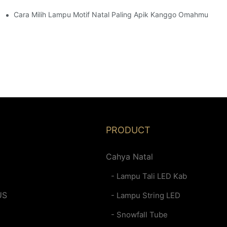
Cara Milih Lampu Motif Natal Paling Apik Kanggo Omahmu
PRODUCT
Cahya Natal
- Lampu Tali LED Kab
US
- Lampu String LED
- Snowfall Tube