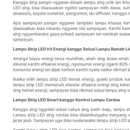
Kanggo sing pengin nggawe desain lampu sing unik lan khus
LED sing bisa disesuaikan ngidini sampeyan milih dawa, 
aksesoris, kayata konektor, pengontrol, lan diffuser, kanggo
Apa sampeyan pengin nggawe tampilan lampu khusus kanggo
disesuaikan bisa mbantu nggawe visi sampeyan. Kanthi k
sing nggambarake gaya pribadi sampeyan lan nambah suasana 
sampeyan.
Lampu Strip LED Irit Energi kanggo Solusi Lampu Ramah 
Amarga biaya energi terus mundhak, akeh sing duwe omah l
dikenal kanthi efisiensi energi, ngonsumsi energi nganti 80%
konsumsi energi lan jejak karbon kanthi nyata nalika nikmat
Nalika milih lampu strip LED hemat energi, goleki produk ka
lampu strip LED memenuhi standar efisiensi energi sing keta
sing hemat energi, sampeyan bisa nikmati solusi lampu sing 
Lampu Strip LED Smart kanggo Kontrol Lampu Cerdas
Kanggo sing nggoleki solusi cahya sing luwih maju, lampu s
Lampu strip LED sing cerdas bisa disambungake menyang sis
jarak jauh. Sampeyan uga bisa nyelarasake lampu strip LED pin
Kanthi lampu strip LED sing cerdas, sampeyan bisa nggaw