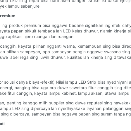
strip LED sing tepat bisa dadi akeh banget. Artikel iki bakal njel
ek lampu sabanjure.
 Premium
tasi ing produk premium bisa nggawe bedane signifikan ing efek 
ayata papan sirkuit tembaga lan LED kelas dhuwur, njamin kinerja s
o aplikasi njero ruangan lan ruangan.
 canggih, kayata pilihan ngganti warna, kemampuan sing bisa diredup
an pilihan sampeyan, apa sampeyan pengin nggawe swasana sing 
uwe label rega sing luwih dhuwur, kualitas lan kinerja sing dita
olusi cahya biaya-efektif, Nilai lampu LED Strip bisa nyedhiyani a
 energi, nanging bisa uga ora duwe sawetara fitur canggih sing di
e fitur canggih, kayata lampu kabinet, lampu aksen, utawa lampu l
, penting kanggo milih supplier sing duwe reputasi sing nawakake 
 lampu LED sing dipercaya lan nyedhiyakake layanan pelanggan s
ier sing dipercaya, sampeyan bisa nggawe papan sing surem tanpa n
adi