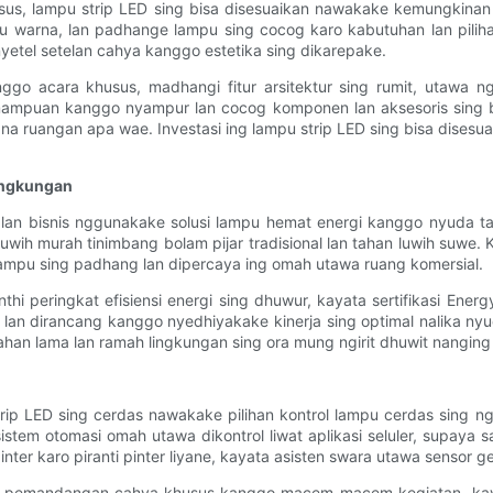
us, lampu strip LED sing bisa disesuaikan nawakake kemungkinan t
suhu warna, lan padhange lampu sing cocog karo kabutuhan lan pi
 nyetel setelan cahya kanggo estetika sing dikarepake.
 acara khusus, madhangi fitur arsitektur sing rumit, utawa ng
emampuan kanggo nyampur lan cocog komponen lan aksesoris sing
ruangan apa wae. Investasi ing lampu strip LED sing bisa disesua
Lingkungan
an bisnis nggunakake solusi lampu hemat energi kanggo nyuda tag
 luwih murah tinimbang bolam pijar tradisional lan tahan luwih suw
i lampu sing padhang lan dipercaya ing omah utawa ruang komersial.
nthi peringkat efisiensi energi sing dhuwur, kayata sertifikasi Ene
t lan dirancang kanggo nyedhiyakake kinerja sing optimal nalika ny
tahan lama lan ramah lingkungan sing ora mung ngirit dhuwit nanging
trip LED sing cerdas nawakake pilihan kontrol lampu cerdas sing 
tem otomasi omah utawa dikontrol liwat aplikasi seluler, supaya 
ter karo piranti pinter liyane, kayata asisten swara utawa sensor ge
e pemandangan cahya khusus kanggo macem-macem kegiatan, kayat