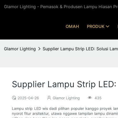
Glamor Lighting - Pemasok & Produsen Lampu Hiasan Pr
OMAH
PRODUK
Glamor Lighting
Supplier Lampu Strip LED: Solusi L
Supplier Lampu Strip LED
2025-04-26
Glamor Lighting
435
Lampu strip LED wis dadi pilihan populer kanggo proyek l
nyorot fitur arsitektur, utawa nggawe tampilan lampu din