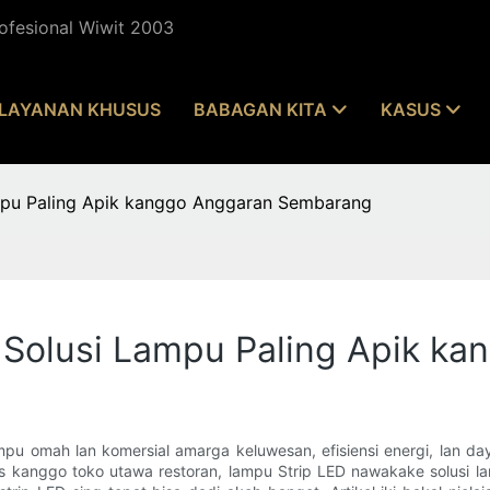
ofesional Wiwit 2003
LAYANAN KHUSUS
BABAGAN KITA
KASUS
ampu Paling Apik kanggo Anggaran Sembarang
: Solusi Lampu Paling Apik 
ampu omah lan komersial amarga keluwesan, efisiensi energi, lan
amis kanggo toko utawa restoran, lampu Strip LED nawakake solusi