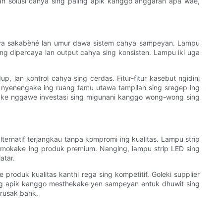
ajah solusi cahya sing paling apik kanggo anggaran apa wae,
cahya sakabèhé lan umur dawa sistem cahya sampeyan. Lampu
ing dipercaya lan output cahya sing konsisten. Lampu iki uga
, lan kontrol cahya sing cerdas. Fitur-fitur kasebut ngidini
nyenengake ing ruang tamu utawa tampilan sing sregep ing
wakake nggawe investasi sing migunani kanggo wong-wong sing
lternatif terjangkau tanpa kompromi ing kualitas. Lampu strip
temokake ing produk premium. Nanging, lampu strip LED sing
atar.
produk kualitas kanthi rega sing kompetitif. Goleki supplier
ing apik kanggo mesthekake yen sampeyan entuk dhuwit sing
grusak bank.