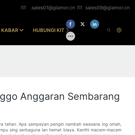
.sales01@glamor.cn
sales09@glamor.cn
KABAR
HUBUNGI KITA
kanggo Anggaran Sembarang
 daya tahan. Apa sampeyan pengin nambah swasana ing omah,
 lampu sing serbaguna lan hemat biaya. Kanthi macem-macem