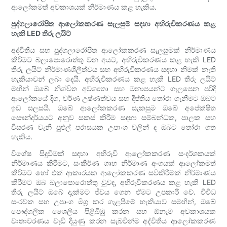
ආලෝකමත් අවකාශයක් නිර්මාණය කළ හැකිය.
පුද්ගලාරෝපිත ආලෝකකරණ සැලසුම් සඳහා අභිරුචිකරණය කළ
හැකි LED තීරු ලයිට්
අද්විතීය සහ පුද්ගලාරෝපිත ආලෝකකරණ සැලසුමක් නිර්මාණය
කිරීමට බලාපොරොත්තු වන අයට, අභිරුචිකරණය කළ හැකි LED
තීරු ලයිට් නිර්මාණශීලීත්වය සහ අභිරුචිකරණය සඳහා නිමක් නැති
හැකියාවන් ලබා දෙයි. අභිරුචිකරණය කළ හැකි LED තීරු ලයිට්
මඟින් ඔබේ නිශ්චිත අවශ්‍යතා සහ මනාපයන්ට ගැලපෙන පරිදි
ආලෝකයේ දිග, වර්ණ උෂ්ණත්වය සහ දීප්තිය තෝරා ගැනීමට ඔබට
ඉඩ සලසයි. ඔබේ ආලෝකකරණ සැකසුම ඔබේ අපේක්ෂිත
සෞන්දර්යයට අනුව සකස් කිරීම සඳහා සම්බන්ධක, පාලක සහ
විසරණ වැනි පුළුල් පරාසයක උපාංග වලින් ද ඔබට තෝරා ගත
හැකිය.
විශේෂ සිදුවීමක් සඳහා අභිරුචි ආලෝකකරණ සංදර්ශකයක්
නිර්මාණය කිරීමට, සංකීර්ණ ගෘහ නිර්මාණ අංගයක් ආලෝකමත්
කිරීමට හෝ එක් ආකාරයක ආලෝකකරණ සවිකිරීමක් නිර්මාණය
කිරීමට ඔබ බලාපොරොත්තු වුවද, අභිරුචිකරණය කළ හැකි LED
තීරු ලයිට් ඔබේ දැක්මට ජීවය ගෙන ඒමට උපකාරී වේ. විවිධ
සංරචක සහ උපාංග මිශ්‍ර කර ගැළපීමේ හැකියාව සමඟින්, ඔබේ
පෞද්ගලික ශෛලිය පිළිබිඹු කරන සහ ඕනෑම අවකාශයක
වාතාවරණය වැඩි දියුණු කරන සැබවින්ම අද්විතීය ආලෝකකරණ