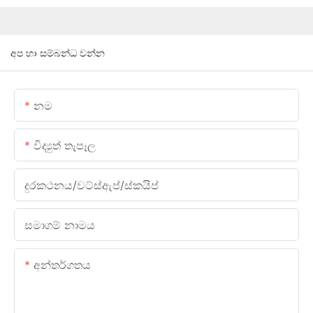
අප හා සම්බන්ධ වන්න
නම
විද්‍යුත් තැපෑල
දුරකථනය/වට්ස්ඇප්/ස්කයිප්
සමාගම් නාමය
අන්තර්ගතය