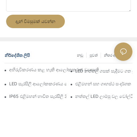
දැන් විමසුමක් යවන්න
නිර්දේශිත ලිපි
නඩු
පුවත්
නිතර අසන පැන
අභිරුචිකරණය කළ හැකි ආලෝකකරණ ව්‍යාපෘති සඳහා LED Neon Fl
LED නත්තල් ගසක් සෑදීමට ගත ය
LED සැරසිලි ආලෝකකරණය තෝරා ගැනීම සඳහා අවසාන මාර්ගෝප
එළිමහන් සහ ගෘහස්ථ සංදර්ශක 
IP65 එළිමහන් භාවිත සැරසිලි 3D 2d නත්තල් ගස් ද්‍රව්‍ය LED ​​ආලෝ
නත්තල් LED ලාම්පු වල වෝල්ටී