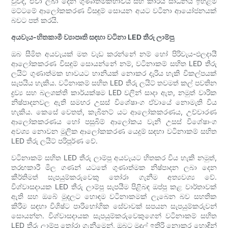
වුවද, ඒවා ලබා දෙන ගුණාත්මකභාවය සහ කාර්ය සාධනය ඉහළම
මට්ටමේ ආලෝකකරණ විසඳුම් සොයන අයට වටිනා ආයෝජනයක්
බවට පත් කරයි.
අයවැය-හිතකාමී ව්‍යාපෘති සඳහා වටිනා LED තීරු ලාම්පු
ඔබ සීමිත අයවැයක් මත වැඩ කරන්නේ නම් හෝ පිරිවැය-ඵලදායී
ආලෝකකරණ විසඳුම් සොයන්නේ නම්, වටිනාකම් සහිත LED තීරු
ලයිට් ගුණාත්මක භාවයට හානියක් නොකර දැරිය හැකි විකල්පයක්
සැපයිය හැකිය. වටිනාකම් සහිත LED තීරු ලයිට් තවමත් කල් පවතින
ද්‍රව්‍ය සහ බලශක්ති කාර්යක්ෂම LED වලින් සාදා ඇත, නමුත් වාරික
නිෂ්පාදනවල ඇති සමහර උසස් විශේෂාංග ඒවායේ නොමැති විය
හැකිය. කෙසේ වෙතත්, කැබිනට් යට ආලෝකකරණය, උච්චාරණ
ආලෝකකරණය හෝ පසුබිම් ආලෝකය වැනි උසස් විශේෂාංග
අවශ්‍ය නොවන මූලික ආලෝකකරණ යෙදුම් සඳහා වටිනාකම් සහිත
LED තීරු ලයිට් පරිපූර්ණ වේ.
වටිනාකම් සහිත LED තීරු ලාම්පු අයවැයට හිතකර විය හැකි නමුත්,
තරඟකාරී මිල ගණන් යටතේ ගුණාත්මක නිෂ්පාදන ලබා දෙන
කීර්තිමත් සැපයුම්කරුවෙකු තෝරා ගැනීම අත්‍යවශ්‍ය වේ.
විශ්වාසදායක LED තීරු ලාම්පු සැපයීම පිළිබඳ ඔප්පු කළ වාර්තාවක්
ඇති සහ ඔබේ මුදලට හොඳම වටිනාකමක් ලැබෙන බව සහතික
කිරීම සඳහා විශිෂ්ට පාරිභෝගික සේවාවක් සපයන සැපයුම්කරුවන්
සොයන්න. විශ්වාසදායක සැපයුම්කරුවෙකුගෙන් වටිනාකම් සහිත
LED තීරු ලාම්පු තෝරා ගැනීමෙන්, ඔබට මුදල් ඉතිරි නොකර හොඳින්