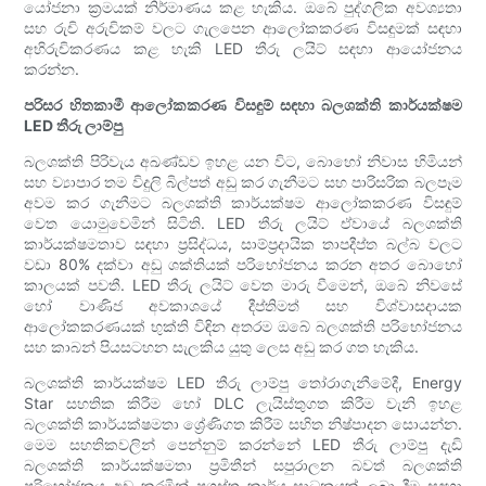
යෝජනා ක්‍රමයක් නිර්මාණය කළ හැකිය. ඔබේ පුද්ගලික අවශ්‍යතා
සහ රුචි අරුචිකම් වලට ගැලපෙන ආලෝකකරණ විසඳුමක් සඳහා
අභිරුචිකරණය කළ හැකි LED තීරු ලයිට් සඳහා ආයෝජනය
කරන්න.
පරිසර හිතකාමී ආලෝකකරණ විසඳුම් සඳහා බලශක්ති කාර්යක්ෂම
LED තීරු ලාම්පු
බලශක්ති පිරිවැය අඛණ්ඩව ඉහළ යන විට, බොහෝ නිවාස හිමියන්
සහ ව්‍යාපාර තම විදුලි බිල්පත් අඩු කර ගැනීමට සහ පාරිසරික බලපෑම
අවම කර ගැනීමට බලශක්ති කාර්යක්ෂම ආලෝකකරණ විසඳුම්
වෙත යොමුවෙමින් සිටිති. LED තීරු ලයිට් ඒවායේ බලශක්ති
කාර්යක්ෂමතාව සඳහා ප්‍රසිද්ධය, සාම්ප්‍රදායික තාපදීප්ත බල්බ වලට
වඩා 80% දක්වා අඩු ශක්තියක් පරිභෝජනය කරන අතර බොහෝ
කාලයක් පවතී. LED තීරු ලයිට් වෙත මාරු වීමෙන්, ඔබේ නිවසේ
හෝ වාණිජ අවකාශයේ දීප්තිමත් සහ විශ්වාසදායක
ආලෝකකරණයක් භුක්ති විඳින අතරම ඔබේ බලශක්ති පරිභෝජනය
සහ කාබන් පියසටහන සැලකිය යුතු ලෙස අඩු කර ගත හැකිය.
බලශක්ති කාර්යක්ෂම LED තීරු ලාම්පු තෝරාගැනීමේදී, Energy
Star සහතික කිරීම හෝ DLC ලැයිස්තුගත කිරීම වැනි ඉහළ
බලශක්ති කාර්යක්ෂමතා ශ්‍රේණිගත කිරීම් සහිත නිෂ්පාදන සොයන්න.
මෙම සහතිකවලින් පෙන්නුම් කරන්නේ LED තීරු ලාම්පු දැඩි
බලශක්ති කාර්යක්ෂමතා ප්‍රමිතීන් සපුරාලන බවත් බලශක්ති
පරිභෝජනය අඩු කරමින් ප්‍රශස්ත කාර්ය සාධනයක් ලබා දීම සඳහා