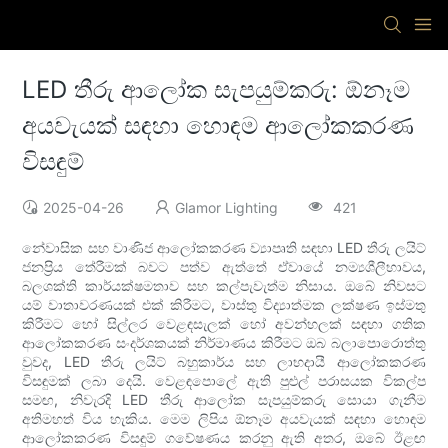
LED තීරු ආලෝක සැපයුම්කරු: ඕනෑම
අයවැයක් සඳහා හොඳම ආලෝකකරණ
විසඳුම්
2025-04-26
Glamor Lighting
421
නේවාසික සහ වාණිජ ආලෝකකරණ ව්‍යාපෘති සඳහා LED තීරු ලයිට්
ජනප්‍රිය තේරීමක් බවට පත්ව ඇත්තේ ඒවායේ නම්‍යශීලීභාවය,
බලශක්ති කාර්යක්ෂමතාව සහ කල්පැවැත්ම නිසාය. ඔබේ නිවසට
යම් වාතාවරණයක් එක් කිරීමට, වාස්තු විද්‍යාත්මක ලක්ෂණ ඉස්මතු
කිරීමට හෝ සිල්ලර වෙළඳසැලක් හෝ අවන්හලක් සඳහා ගතික
ආලෝකකරණ සංදර්ශකයක් නිර්මාණය කිරීමට ඔබ බලාපොරොත්තු
වුවද, LED තීරු ලයිට් බහුකාර්ය සහ ලාභදායී ආලෝකකරණ
විසඳුමක් ලබා දෙයි. වෙළඳපොලේ ඇති පුළුල් පරාසයක විකල්ප
සමඟ, නිවැරදි LED තීරු ආලෝක සැපයුම්කරු සොයා ගැනීම
අතිමහත් විය හැකිය. මෙම ලිපිය ඕනෑම අයවැයක් සඳහා හොඳම
ආලෝකකරණ විසඳුම් ගවේෂණය කරනු ඇති අතර, ඔබේ ඊළඟ