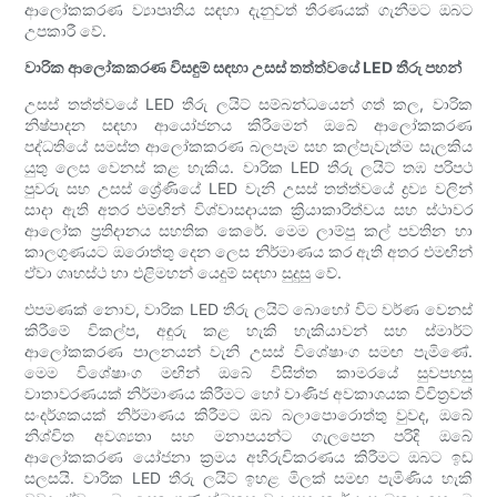
ආලෝකකරණ ව්‍යාපෘතිය සඳහා දැනුවත් තීරණයක් ගැනීමට ඔබට
උපකාරී වේ.
වාරික ආලෝකකරණ විසඳුම් සඳහා උසස් තත්ත්වයේ LED තීරු පහන්
උසස් තත්ත්වයේ LED තීරු ලයිට් සම්බන්ධයෙන් ගත් කල, වාරික
නිෂ්පාදන සඳහා ආයෝජනය කිරීමෙන් ඔබේ ආලෝකකරණ
පද්ධතියේ සමස්ත ආලෝකකරණ බලපෑම සහ කල්පැවැත්ම සැලකිය
යුතු ලෙස වෙනස් කළ හැකිය. වාරික LED තීරු ලයිට් තඹ පරිපථ
පුවරු සහ උසස් ශ්‍රේණියේ LED වැනි උසස් තත්ත්වයේ ද්‍රව්‍ය වලින්
සාදා ඇති අතර එමඟින් විශ්වාසදායක ක්‍රියාකාරිත්වය සහ ස්ථාවර
ආලෝක ප්‍රතිදානය සහතික කෙරේ. මෙම ලාම්පු කල් පවතින හා
කාලගුණයට ඔරොත්තු දෙන ලෙස නිර්මාණය කර ඇති අතර එමඟින්
ඒවා ගෘහස්ථ හා එළිමහන් යෙදුම් සඳහා සුදුසු වේ.
එපමණක් නොව, වාරික LED තීරු ලයිට් බොහෝ විට වර්ණ වෙනස්
කිරීමේ විකල්ප, අඳුරු කළ හැකි හැකියාවන් සහ ස්මාර්ට්
ආලෝකකරණ පාලනයන් වැනි උසස් විශේෂාංග සමඟ පැමිණේ.
මෙම විශේෂාංග මඟින් ඔබේ විසිත්ත කාමරයේ සුවපහසු
වාතාවරණයක් නිර්මාණය කිරීමට හෝ වාණිජ අවකාශයක විචිත්‍රවත්
සංදර්ශකයක් නිර්මාණය කිරීමට ඔබ බලාපොරොත්තු වුවද, ඔබේ
නිශ්චිත අවශ්‍යතා සහ මනාපයන්ට ගැලපෙන පරිදි ඔබේ
ආලෝකකරණ යෝජනා ක්‍රමය අභිරුචිකරණය කිරීමට ඔබට ඉඩ
සලසයි. වාරික LED තීරු ලයිට් ඉහළ මිලක් සමඟ පැමිණිය හැකි