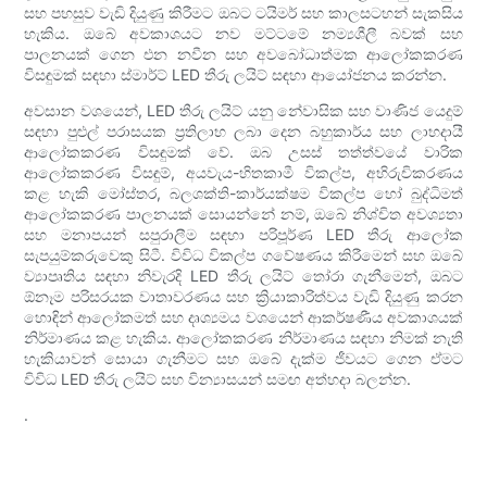
සහ පහසුව වැඩි දියුණු කිරීමට ඔබට ටයිමර් සහ කාලසටහන් සැකසිය
හැකිය. ඔබේ අවකාශයට නව මට්ටමේ නම්‍යශීලී බවක් සහ
පාලනයක් ගෙන එන නවීන සහ අවබෝධාත්මක ආලෝකකරණ
විසඳුමක් සඳහා ස්මාර්ට් LED තීරු ලයිට් සඳහා ආයෝජනය කරන්න.
අවසාන වශයෙන්, LED තීරු ලයිට් යනු නේවාසික සහ වාණිජ යෙදුම්
සඳහා පුළුල් පරාසයක ප්‍රතිලාභ ලබා දෙන බහුකාර්ය සහ ලාභදායී
ආලෝකකරණ විසඳුමක් වේ. ඔබ උසස් තත්ත්වයේ වාරික
ආලෝකකරණ විසඳුම්, අයවැය-හිතකාමී විකල්ප, අභිරුචිකරණය
කළ හැකි මෝස්තර, බලශක්ති-කාර්යක්ෂම විකල්ප හෝ බුද්ධිමත්
ආලෝකකරණ පාලනයක් සොයන්නේ නම්, ඔබේ නිශ්චිත අවශ්‍යතා
සහ මනාපයන් සපුරාලීම සඳහා පරිපූර්ණ LED තීරු ආලෝක
සැපයුම්කරුවෙකු සිටී. විවිධ විකල්ප ගවේෂණය කිරීමෙන් සහ ඔබේ
ව්‍යාපෘතිය සඳහා නිවැරදි LED තීරු ලයිට් තෝරා ගැනීමෙන්, ඔබට
ඕනෑම පරිසරයක වාතාවරණය සහ ක්‍රියාකාරිත්වය වැඩි දියුණු කරන
හොඳින් ආලෝකමත් සහ දෘශ්‍යමය වශයෙන් ආකර්ෂණීය අවකාශයක්
නිර්මාණය කළ හැකිය. ආලෝකකරණ නිර්මාණය සඳහා නිමක් නැති
හැකියාවන් සොයා ගැනීමට සහ ඔබේ දැක්ම ජීවයට ගෙන ඒමට
විවිධ LED තීරු ලයිට් සහ වින්‍යාසයන් සමඟ අත්හදා බලන්න.
.