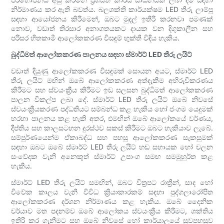
නිර්මාණය කර ඇති බවත්ය. බලශක්ති කාර්යක්ෂම LED තීරු ලාම්පු
සඳහා ආයෝජනය කිරීමෙන්, ඔබට මුදල් ඉතිරි කරනවා පමණක්
නොව, වඩාත් තිරසාර අනාගතයකට දායක වන දිගුකාලීන සහ
පරිසර හිතකාමී ආලෝකකරණ විසඳුම් භුක්ති විඳිය හැකිය.
බුද්ධිමත් ආලෝකකරණ පාලනය සඳහා ස්මාර්ට් LED තීරු ලයිට්
වඩාත් දියුණු ආලෝකකරණ විසඳුමක් සොයන අයට, ස්මාර්ට් LED
තීරු ලයිට් මඟින් ඔබේ ආලෝකකරණ අත්දැකීම අභිරුචිකරණය
කිරීමට සහ ස්වයංක්‍රීය කිරීමට ඉඩ සලසන බුද්ධිමත් ආලෝකකරණ
පාලන විකල්ප ලබා දේ. ස්මාර්ට් LED තීරු ලයිට් ඔබේ නිවසේ
ස්වයංක්‍රීයකරණ පද්ධතියට සම්බන්ධ කළ හැකිය හෝ ජංගම යෙදුමක්
හරහා පාලනය කළ හැකි අතර, එමඟින් ඔබේ ආලෝකයේ වර්ණය,
දීප්තිය සහ කාලසටහන දුරස්ථව සකස් කිරීමට ඔබට හැකියාව ලැබේ.
සම්පූර්ණයෙන්ම ඒකාබද්ධ සහ පහසු ආලෝකකරණ සැකසුමක්
සඳහා ඔබට ඔබේ ස්මාර්ට් LED තීරු ලයිට් හඬ සහායක හෝ චලන
සංවේදක වැනි අනෙකුත් ස්මාර්ට් උපාංග සමඟ සමමුහුර්ත කළ
හැකිය.
ස්මාර්ට් LED තීරු ලයිට් සමඟින්, ඔබට චිත්‍රපට රාත්‍රීන්, සාද හෝ
විවේක කාලය වැනි විවිධ ක්‍රියාකාරකම් සඳහා පුද්ගලාරෝපිත
ආලෝකකරණ දර්ශන නිර්මාණය කළ හැකිය. ඔබේ දෛනික
චර්යාව මත පදනම්ව ඔබේ ආලෝකය ස්වයංක්‍රීය කිරීමට, ශක්තිය
ඉතිරි කර ගැනීමට සහ ඔබේ නිවසේ හෝ කාර්යාලයේ සුවපහසුව