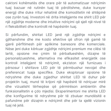
caktoni kohëmatës dhe orare për të automatizuar ndriçimin
tuaj bazuar në rutinën tuaj të përditshme, duke kursyer
energji dhe duke rritur rehatinë dhe komoditetin në shtëpinë
ose zyrën tuaj. Investoni në drita inteligjente me shirit LED për
një zgjidhje moderne dhe intuitive ndriçimi që sjell një nivel të
ri fleksibiliteti dhe kontrolli në hapësirën tuaj.
Si përfundim, shiritat LED janë një zgjidhje ndriçimi e
gjithanshme dhe me kosto efektive që ofron një gamë të
gjerë përfitimesh për aplikime banesore dhe komerciale.
Nëse jeni duke kërkuar zgjidhje ndriçimi premium me cilësi të
lartë, opsione me çmim të përballueshëm, dizajne të
personalizueshme, alternativa me efikasitet energjetik ose
kontroll inteligjent të ndriçimit, ekziston një furnizues i
përsosur i shiritave LED për të përmbushur nevojat dhe
preferencat tuaja specifike. Duke eksploruar opsione të
ndryshme dhe duke zgjedhur shiritat LED të duhur për
projektin tuaj, mund të krijoni një hapësirë ​​të ndriçuar mirë
dhe vizualisht tërheqëse që përmirëson ambientin dhe
funksionalitetin e çdo mjedisi. Eksperimentoni me shirita LED
dhe konfigurime të ndryshme për të zbuluar mundësitë e
pafundme për dizajnin e ndriçimit dhe për ta sjellë vizionin
tuaj në jetë.