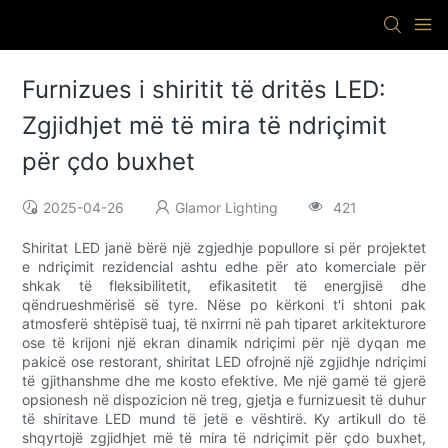
Furnizues i shiritit të dritës LED:
Zgjidhjet më të mira të ndriçimit
për çdo buxhet
2025-04-26
Glamor Lighting
421
Shiritat LED janë bërë një zgjedhje popullore si për projektet
e ndriçimit rezidencial ashtu edhe për ato komerciale për
shkak të fleksibilitetit, efikasitetit të energjisë dhe
qëndrueshmërisë së tyre. Nëse po kërkoni t'i shtoni pak
atmosferë shtëpisë tuaj, të nxirrni në pah tiparet arkitekturore
ose të krijoni një ekran dinamik ndriçimi për një dyqan me
pakicë ose restorant, shiritat LED ofrojnë një zgjidhje ndriçimi
të gjithanshme dhe me kosto efektive. Me një gamë të gjerë
opsionesh në dispozicion në treg, gjetja e furnizuesit të duhur
të shiritave LED mund të jetë e vështirë. Ky artikull do të
shqyrtojë zgjidhjet më të mira të ndriçimit për çdo buxhet,