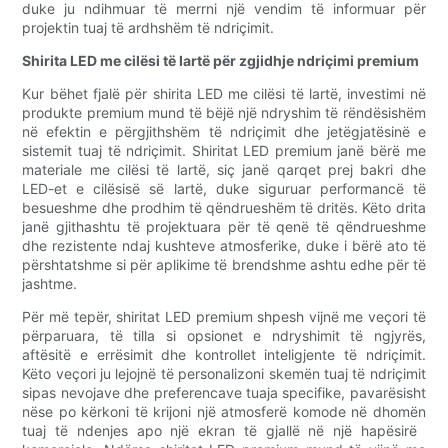
duke ju ndihmuar të merrni një vendim të informuar për
projektin tuaj të ardhshëm të ndriçimit.
Shirita LED me cilësi të lartë për zgjidhje ndriçimi premium
Kur bëhet fjalë për shirita LED me cilësi të lartë, investimi në
produkte premium mund të bëjë një ndryshim të rëndësishëm
në efektin e përgjithshëm të ndriçimit dhe jetëgjatësinë e
sistemit tuaj të ndriçimit. Shiritat LED premium janë bërë me
materiale me cilësi të lartë, siç janë qarqet prej bakri dhe
LED-et e cilësisë së lartë, duke siguruar performancë të
besueshme dhe prodhim të qëndrueshëm të dritës. Këto drita
janë gjithashtu të projektuara për të qenë të qëndrueshme
dhe rezistente ndaj kushteve atmosferike, duke i bërë ato të
përshtatshme si për aplikime të brendshme ashtu edhe për të
jashtme.
Për më tepër, shiritat LED premium shpesh vijnë me veçori të
përparuara, të tilla si opsionet e ndryshimit të ngjyrës,
aftësitë e errësimit dhe kontrollet inteligjente të ndriçimit.
Këto veçori ju lejojnë të personalizoni skemën tuaj të ndriçimit
sipas nevojave dhe preferencave tuaja specifike, pavarësisht
nëse po kërkoni të krijoni një atmosferë komode në dhomën
tuaj të ndenjes apo një ekran të gjallë në një hapësirë ​​