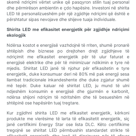
skemë ndriçimi vërtet unike që pasqyron stilin tuaj personal
dhe përmirëson ambientin e çdo hapësire. Investoni në shirita
LED të personalizueshëm për një zgjidhje ndriçimi që është e
përshtatur sipas nevojave dhe shijeve tuaja individuale.
Shirita LED me efikasitet energjetik për zgjidhje ndriçimi
ekologjik
Ndërsa kostot e energjisë vazhdojnë të rriten, shumë pronarë
shtëpish dhe biznese po drejtohen drejt zgjidhjeve të
ndriçimit me efikasitet energjetik për të ulur faturat e
energjisë elektrike dhe për të minimizuar ndikimin e tyre në
mjedis. Shiritat LED janë të njohur për efikasitetin e tyre
energjetik, duke konsumuar deri në 80% më pak energji sesa
llambat tradicionale inkandeshente dhe duke zgjatur shumë
më tepër. Duke kaluar në shiritat LED, ju mund të ulni
ndjeshëm konsumin e energjisë dhe gjurmën e karbonit,
ndërsa shijoni ndriçim të ndritshëm dhe të besueshëm në
shtëpinë ose hapësirën tuaj tregtare.
Kur zgjidhni shirita LED me efikasitet energjetik, kërkoni
produkte me vlerësime të larta të efikasitetit energjetik, siç
janë certifikimi Energy Star ose lista DLC. Këto certifikime
tregojnë se shiritat LED përmbushin standardet strikte të
efikasitetit energjetik dhe janë të dizajnuara për të ofruar