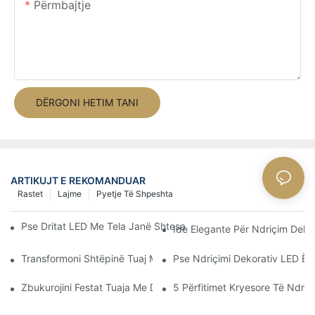
Përmbajtje
DËRGONI HETIM TANI
ARTIKUJT E REKOMANDUAR
Rastet
Lajme
Pyetje Të Shpeshta
Pse Dritat LED Me Tela Janë Shtesa Perfekte Për Dekorin Tuaj 
Ide Elegante Për Ndriçim Dek
Transformoni Shtëpinë Tuaj Me Drita Mahnitëse Me Motive Krisht
Pse Ndriçimi Dekorativ LED Ës
Zbukurojini Festat Tuaja Me Dritat LED Me Motive
5 Përfitimet Kryesore Të Ndriç