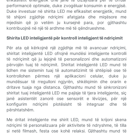
performancë optimale, duke zvogëluar konsumin e energjisë.
Duke investuar në shirita LED me efikasitet energjetik, mund
të shijoni zgjidhje ndriçimi afatgjata dhe miqësore me
mjedisin që jo vetëm ju kursejnë para, por gjithashtu
kontribuojnë në një të ardhme më të qëndrueshme.
Shirita LED inteligjentë për kontroll inteligjent të ndriçimit
Për ata që kërkojnë një zgjidhje më të avancuar ndriçimi,
shiritat inteligjentë LED ofrojnë mundësi inteligjente kontrolli
të ndriçimit që ju lejojnë të personalizoni dhe automatizoni
përvojën tuaj të ndriçimit. Shiritat inteligjentë LED mund të
lidhen me sistemin tuaj të automatizimit të shtëpisë ose të
kontrollohen përmes një aplikacioni celular, duke ju
mundësuar të rregulloni ngjyrën, shkëlqimin dhe orarin e
dritave tuaja nga distanca. Gjithashtu mund të sinkronizoni
shiritat tuaj inteligjentë LED me pajisje të tjera inteligjente, siç
janë asistentët zanorë ose sensorët e lëvizjes, për një
konfigurim ndriçimi plotësisht të integruar dhe të
përshtatshëm.
Me dritat inteligjente me shirit LED, mund të krijoni skena
ndriçimi të personalizuara për aktivitete të ndryshme, të tilla
si netë filmash, festa ose kohë relaksi. Gjithashtu mund të