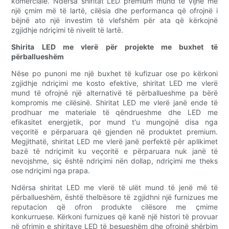
komerciale. Ndërsa shiritat LED premium mund të vijnë me
një çmim më të lartë, cilësia dhe performanca që ofrojnë i
bëjnë ato një investim të vlefshëm për ata që kërkojnë
zgjidhje ndriçimi të nivelit të lartë.
Shirita LED me vlerë për projekte me buxhet të
përballueshëm
Nëse po punoni me një buxhet të kufizuar ose po kërkoni
zgjidhje ndriçimi me kosto efektive, shiritat LED me vlerë
mund të ofrojnë një alternativë të përballueshme pa bërë
kompromis me cilësinë. Shiritat LED me vlerë janë ende të
prodhuar me materiale të qëndrueshme dhe LED me
efikasitet energjetik, por mund t'u mungojnë disa nga
veçoritë e përparuara që gjenden në produktet premium.
Megjithatë, shiritat LED me vlerë janë perfektë për aplikimet
bazë të ndriçimit ku veçoritë e përparuara nuk janë të
nevojshme, siç është ndriçimi nën dollap, ndriçimi me theks
ose ndriçimi nga prapa.
Ndërsa shiritat LED me vlerë të ulët mund të jenë më të
përballueshëm, është thelbësore të zgjidhni një furnizues me
reputacion që ofron produkte cilësore me çmime
konkurruese. Kërkoni furnizues që kanë një histori të provuar
në ofrimin e shiritave LED të besueshëm dhe ofrojnë shërbim