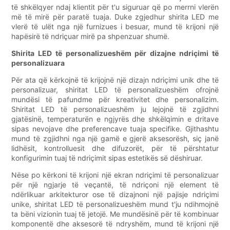
të shkëlqyer ndaj klientit për t'u siguruar që po merrni vlerën
më të mirë për paratë tuaja. Duke zgjedhur shirita LED me
vlerë të ulët nga një furnizues i besuar, mund të krijoni një
hapësirë ​​të ndriçuar mirë pa shpenzuar shumë.
Shirita LED të personalizueshëm për dizajne ndriçimi të
personalizuara
Për ata që kërkojnë të krijojnë një dizajn ndriçimi unik dhe të
personalizuar, shiritat LED të personalizueshëm ofrojnë
mundësi të pafundme për kreativitet dhe personalizim.
Shiritat LED të personalizueshëm ju lejojnë të zgjidhni
gjatësinë, temperaturën e ngjyrës dhe shkëlqimin e dritave
sipas nevojave dhe preferencave tuaja specifike. Gjithashtu
mund të zgjidhni nga një gamë e gjerë aksesorësh, siç janë
lidhësit, kontrolluesit dhe difuzorët, për të përshtatur
konfigurimin tuaj të ndriçimit sipas estetikës së dëshiruar.
Nëse po kërkoni të krijoni një ekran ndriçimi të personalizuar
për një ngjarje të veçantë, të ndriçoni një element të
ndërlikuar arkitekturor ose të dizajnoni një pajisje ndriçimi
unike, shiritat LED të personalizueshëm mund t'ju ndihmojnë
ta bëni vizionin tuaj të jetojë. Me mundësinë për të kombinuar
komponentë dhe aksesorë të ndryshëm, mund të krijoni një