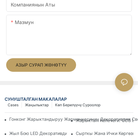
Компаниянын Аты
Мазмун
АЗЫР СУРАП ЖӨНӨТҮҮ
СУНУШТАЛГАН МАКАЛАЛАР
Cases
Жаңылыктар
Көп Берилүүчү Суроолор
Гонконг Жарыктандыруу Жарманкесинин Декоративдик Св
Жарыктын Келечеги: COB LE
Жыл Бою LED Декоративдик Жарыктандыруусун Колдонуу 
Сырткы Жана Ички Көргөзмө