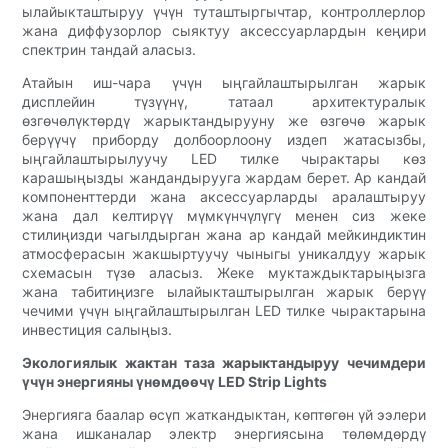
ылайыкташтыруу үчүн туташтыргычтар, контроллерлор
жана диффузорлор сыяктуу аксессуарлардын кеңири
спектрин тандай аласыз.
Атайын иш-чара үчүн ыңгайлаштырылган жарык
дисплейин түзүүнү, татаал архитектуралык
өзгөчөлүктөрдү жарыктандырууну же өзгөчө жарык
берүүчү приборду долбоорлоону издеп жатасызбы,
ыңгайлаштырылуучу LED тилке чырактары көз
карашыңызды жандандырууга жардам берет. Ар кандай
компоненттерди жана аксессуарларды аралаштыруу
жана дал келтирүү мүмкүнчүлүгү менен сиз жеке
стилиңизди чагылдырган жана ар кандай мейкиндиктин
атмосферасын жакшыртуучу чыныгы уникалдуу жарык
схемасын түзө аласыз. Жеке муктаждыктарыңызга
жана табитиңизге ылайыкташтырылган жарык берүү
чечими үчүн ыңгайлаштырылган LED тилке чырактарына
инвестиция салыңыз.
Экологиялык жактан таза жарыктандыруу чечимдери
үчүн энергияны үнөмдөөчү LED Strip Lights
Энергияга баалар өсүп жаткандыктан, көптөгөн үй ээлери
жана ишканалар электр энергиясына төлөмдөрдү