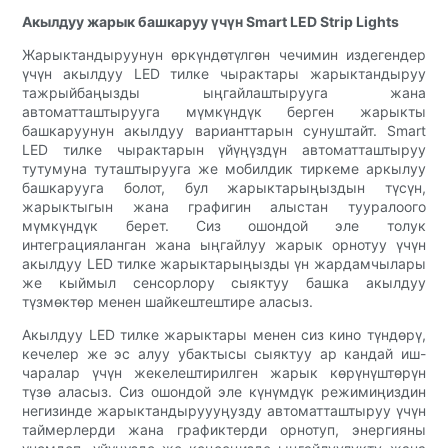
Акылдуу жарык башкаруу үчүн Smart LED Strip Lights
Жарыктандыруунун өркүндөтүлгөн чечимин издегендер
үчүн акылдуу LED тилке чырактары жарыктандыруу
тажрыйбаңызды ыңгайлаштырууга жана
автоматташтырууга мүмкүндүк берген жарыкты
башкаруунун акылдуу варианттарын сунуштайт. Smart
LED тилке чырактарын үйүңүздүн автоматташтыруу
тутумуна туташтырууга же мобилдик тиркеме аркылуу
башкарууга болот, бул жарыктарыңыздын түсүн,
жарыктыгын жана графигин алыстан тууралоого
мүмкүндүк берет. Сиз ошондой эле толук
интеграцияланган жана ыңгайлуу жарык орнотуу үчүн
акылдуу LED тилке жарыктарыңызды үн жардамчылары
же кыймыл сенсорлору сыяктуу башка акылдуу
түзмөктөр менен шайкештештире аласыз.
Акылдуу LED тилке жарыктары менен сиз кино түндөрү,
кечелер же эс алуу убактысы сыяктуу ар кандай иш-
чаралар үчүн жекелештирилген жарык көрүнүштөрүн
түзө аласыз. Сиз ошондой эле күнүмдүк режимиңиздин
негизинде жарыктандыруууңузду автоматташтыруу үчүн
таймерлерди жана графиктерди орнотуп, энергияны