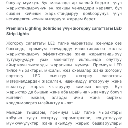
болушу мүмкүн. Бул макалада ар кандай бюджет үчүн
жарыктандыруунун эң жакшы чечимдери каралат, бул
сиздин кийинки жарыктандыруу долбооруңуз үчүн
негизделген чечим чыгарууга жардам берет.
Premium Lighting Solutions үчүн жогорку сапаттагы LED
Strip Lights
Жогорку сапаттагы LED тилке чырактары жөнүндө сөз
болгондо, премиум өнүмдөрдү инвестициялоо жалпы
жарыктандыруу эффектисинде жана жарыктандыруу
тутумуңуздун узак мөөнөттүү иштешинде олуттуу
айырмачылыктарды жаратышы мүмкүн. Премиум LED
тилке чырактары, мисалы, жез схемалар жана жогорку
сорттогу LED сыяктуу жогорку сапаттагы
материалдардан жасалган, ишенимдүү аткарууну жана
ырааттуу жарык чыгарууну камсыз кылуу. Бул
жарыктар да бышык жана аба ырайына чыдамдуу болуп
иштелип чыккан, аларды ички жана сырткы
колдонмолорго ылайыктуу кылат.
Мындан тышкары, премиум LED тилке чырактары
көбүнчө түсүн өзгөртүү параметрлери, күңүртөлүүчү
мүмкүнчүлүктөр жана акылдуу жарык башкаруулары