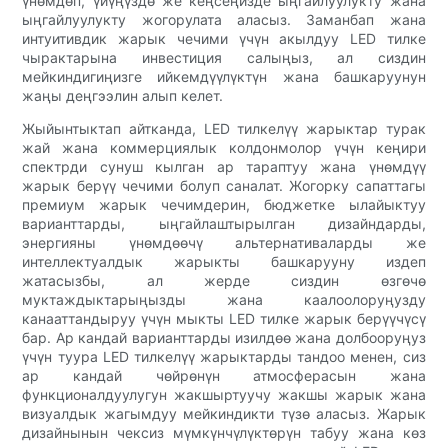
үнөмдөп, үйүңүздө же кеңсеңизде ыңгайлуулукту жана
ыңгайлуулукту жогорулата аласыз. Заманбап жана
интуитивдик жарык чечими үчүн акылдуу LED тилке
чырактарына инвестиция салыңыз, ал сиздин
мейкиндигиңизге ийкемдүүлүктүн жана башкаруунун
жаңы деңгээлин алып келет.
Жыйынтыктап айтканда, LED тилкелүү жарыктар турак
жай жана коммерциялык колдонмолор үчүн кеңири
спектрди сунуш кылган ар тараптуу жана үнөмдүү
жарык берүү чечими болуп саналат. Жогорку сапаттагы
премиум жарык чечимдерин, бюджетке ылайыктуу
варианттарды, ыңгайлаштырылган дизайндарды,
энергияны үнөмдөөчү альтернативаларды же
интеллектуалдык жарыкты башкарууну издеп
жатасызбы, ал жерде сиздин өзгөчө
муктаждыктарыңызды жана каалоолоруңузду
канааттандыруу үчүн мыкты LED тилке жарык берүүчүсү
бар. Ар кандай варианттарды изилдөө жана долбооруңуз
үчүн туура LED тилкелүү жарыктарды тандоо менен, сиз
ар кандай чөйрөнүн атмосферасын жана
функционалдуулугун жакшыртуучу жакшы жарык жана
визуалдык жагымдуу мейкиндикти түзө аласыз. Жарык
дизайнынын чексиз мүмкүнчүлүктөрүн табуу жана көз