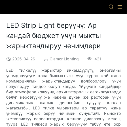
LED Strip Light берүүчү: Ар
кандай бюджет үчүн мыкты
жарыктандыруу чечимдери
2025-04-26
Glamor Lighting
421
LED тилкелүү жарыктар ийкемдүүлүгү, энергияны
үнөмдөөчүлүгү жана бышыктыгы үчүн турак жай жана
коммерциялык жарыктандыруу долбоорлору үчүн
популярдуу тандоо болуп калды. Үйүңүзгө кандайдыр
бир атмосфера кошууну, архитектуралык өзгөчөлүктөрдү
бөлүп көрсөтүүнү же чекене дүкөн же ресторан үчүн
динамикалык жарык дисплейин түзүүнү каалап
жатасызбы, LED тилке чырактары ар тараптуу жана
үнөмдүү жарык берүү чечимин сунуштайт. Рынокто
жеткиликтүү варианттардын кеңири диапазону менен,
туура LED тилкеси жарык берүүчүнү табуу өтө оор