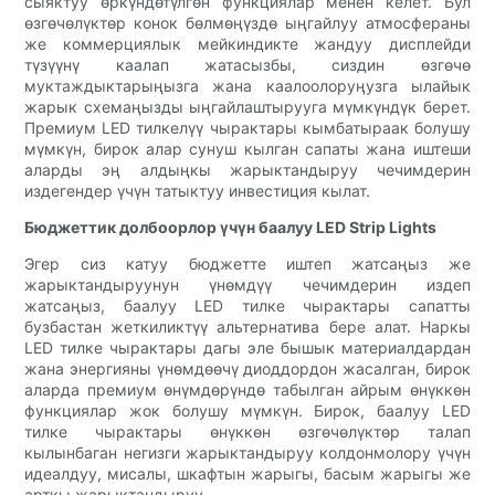
сыяктуу өркүндөтүлгөн функциялар менен келет. Бул
өзгөчөлүктөр конок бөлмөңүздө ыңгайлуу атмосфераны
же коммерциялык мейкиндикте жандуу дисплейди
түзүүнү каалап жатасызбы, сиздин өзгөчө
муктаждыктарыңызга жана каалоолоруңузга ылайык
жарык схемаңызды ыңгайлаштырууга мүмкүндүк берет.
Премиум LED тилкелүү чырактары кымбатыраак болушу
мүмкүн, бирок алар сунуш кылган сапаты жана иштеши
аларды эң алдыңкы жарыктандыруу чечимдерин
издегендер үчүн татыктуу инвестиция кылат.
Бюджеттик долбоорлор үчүн баалуу LED Strip Lights
Эгер сиз катуу бюджетте иштеп жатсаңыз же
жарыктандыруунун үнөмдүү чечимдерин издеп
жатсаңыз, баалуу LED тилке чырактары сапатты
бузбастан жеткиликтүү альтернатива бере алат. Наркы
LED тилке чырактары дагы эле бышык материалдардан
жана энергияны үнөмдөөчү диоддордон жасалган, бирок
аларда премиум өнүмдөрүндө табылган айрым өнүккөн
функциялар жок болушу мүмкүн. Бирок, баалуу LED
тилке чырактары өнүккөн өзгөчөлүктөр талап
кылынбаган негизги жарыктандыруу колдонмолору үчүн
идеалдуу, мисалы, шкафтын жарыгы, басым жарыгы же
арткы жарыктандыруу.