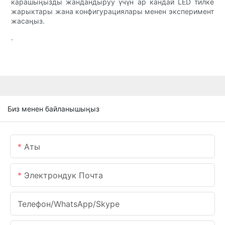
карашыңызды жандандыруу үчүн ар кандай LED тилке
жарыктары жана конфигурациялары менен эксперимент
жасаңыз.
.
Биз менен байланышыңыз
Аты
Электрондук Почта
Телефон/WhatsApp/Skype