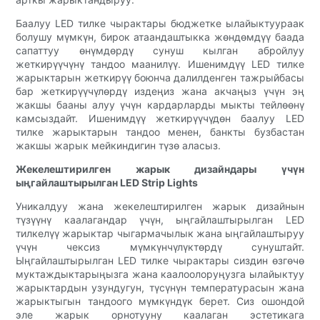
Баалуу LED тилке чырактары бюджетке ылайыктуураак
болушу мүмкүн, бирок атаандаштыкка жөндөмдүү баада
сапаттуу өнүмдөрдү сунуш кылган абройлуу
жеткирүүчүнү тандоо маанилүү. Ишенимдүү LED тилке
жарыктарын жеткирүү боюнча далилденген тажрыйбасы
бар жеткирүүчүлөрдү издеңиз жана акчаңыз үчүн эң
жакшы бааны алуу үчүн кардарларды мыкты тейлөөнү
камсыздайт. Ишенимдүү жеткирүүчүдөн баалуу LED
тилке жарыктарын тандоо менен, банкты бузбастан
жакшы жарык мейкиндигин түзө аласыз.
Жекелештирилген жарык дизайндары үчүн
ыңгайлаштырылган LED Strip Lights
Уникалдуу жана жекелештирилген жарык дизайнын
түзүүнү каалагандар үчүн, ыңгайлаштырылган LED
тилкелүү жарыктар чыгармачылык жана ыңгайлаштыруу
үчүн чексиз мүмкүнчүлүктөрдү сунуштайт.
Ыңгайлаштырылган LED тилке чырактары сиздин өзгөчө
муктаждыктарыңызга жана каалоолоруңузга ылайыктуу
жарыктардын узундугун, түсүнүн температурасын жана
жарыктыгын тандоого мүмкүндүк берет. Сиз ошондой
эле жарык орнотууну каалаган эстетикага