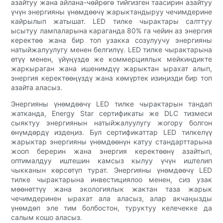
азайтуу жана айлана-чөйрөгө тийгизген таасирин азайтуу
үчүн энергияны үнөмдөөчү жарыктандыруу чечимдерине
кайрылып жатышат. LED тилке чырактары салттуу
ысытуу лампаларына караганда 80% га чейин аз энергия
керектөө жана бир топ узакка созулуучу энергияны
натыйжалуулугу менен белгилүү. LED тилке чырактарына
өтүү менен, үйүңүздө же коммерциялык мейкиндикте
жаркыраган жана ишенимдүү жарыктан ырахат алып,
энергия керектөөңүздү жана көмүртек изиңизди бир топ
азайта аласыз.
Энергияны үнөмдөөчү LED тилке чырактарын тандап
жатканда, Energy Star сертификаты же DLC тизмеси
сыяктуу энергиянын натыйжалуулугу жогору болгон
өнүмдөрдү издеңиз. Бул сертификаттар LED тилкелүү
жарыктар энергияны үнөмдөөнүн катуу стандарттарына
жооп берерин жана энергия керектөөнү азайтып,
оптималдуу иштешин камсыз кылуу үчүн иштелип
чыкканын көрсөтүп турат. Энергияны үнөмдөөчү LED
тилке чырактарына инвестициялоо менен, сиз узак
мөөнөттүү жана экологиялык жактан таза жарык
чечимдеринен ырахат ала аласыз, алар акчаңызды
үнөмдөп эле тим болбостон, туруктуу келечекке да
салым кошо аласыз.