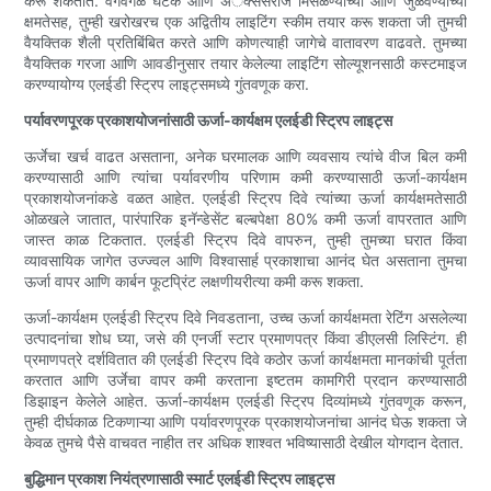
करू शकतात. वेगवेगळे घटक आणि अॅक्सेसरीज मिसळण्याच्या आणि जुळवण्याच्या
क्षमतेसह, तुम्ही खरोखरच एक अद्वितीय लाइटिंग स्कीम तयार करू शकता जी तुमची
वैयक्तिक शैली प्रतिबिंबित करते आणि कोणत्याही जागेचे वातावरण वाढवते. तुमच्या
वैयक्तिक गरजा आणि आवडीनुसार तयार केलेल्या लाइटिंग सोल्यूशनसाठी कस्टमाइज
करण्यायोग्य एलईडी स्ट्रिप लाइट्समध्ये गुंतवणूक करा.
पर्यावरणपूरक प्रकाशयोजनांसाठी ऊर्जा-कार्यक्षम एलईडी स्ट्रिप लाइट्स
ऊर्जेचा खर्च वाढत असताना, अनेक घरमालक आणि व्यवसाय त्यांचे वीज बिल कमी
करण्यासाठी आणि त्यांचा पर्यावरणीय परिणाम कमी करण्यासाठी ऊर्जा-कार्यक्षम
प्रकाशयोजनांकडे वळत आहेत. एलईडी स्ट्रिप दिवे त्यांच्या ऊर्जा कार्यक्षमतेसाठी
ओळखले जातात, पारंपारिक इनॅन्डेसेंट बल्बपेक्षा 80% कमी ऊर्जा वापरतात आणि
जास्त काळ टिकतात. एलईडी स्ट्रिप दिवे वापरुन, तुम्ही तुमच्या घरात किंवा
व्यावसायिक जागेत उज्ज्वल आणि विश्वासार्ह प्रकाशाचा आनंद घेत असताना तुमचा
ऊर्जा वापर आणि कार्बन फूटप्रिंट लक्षणीयरीत्या कमी करू शकता.
ऊर्जा-कार्यक्षम एलईडी स्ट्रिप दिवे निवडताना, उच्च ऊर्जा कार्यक्षमता रेटिंग असलेल्या
उत्पादनांचा शोध घ्या, जसे की एनर्जी स्टार प्रमाणपत्र किंवा डीएलसी लिस्टिंग. ही
प्रमाणपत्रे दर्शवितात की एलईडी स्ट्रिप दिवे कठोर ऊर्जा कार्यक्षमता मानकांची पूर्तता
करतात आणि उर्जेचा वापर कमी करताना इष्टतम कामगिरी प्रदान करण्यासाठी
डिझाइन केलेले आहेत. ऊर्जा-कार्यक्षम एलईडी स्ट्रिप दिव्यांमध्ये गुंतवणूक करून,
तुम्ही दीर्घकाळ टिकणाऱ्या आणि पर्यावरणपूरक प्रकाशयोजनांचा आनंद घेऊ शकता जे
केवळ तुमचे पैसे वाचवत नाहीत तर अधिक शाश्वत भविष्यासाठी देखील योगदान देतात.
बुद्धिमान प्रकाश नियंत्रणासाठी स्मार्ट एलईडी स्ट्रिप लाइट्स