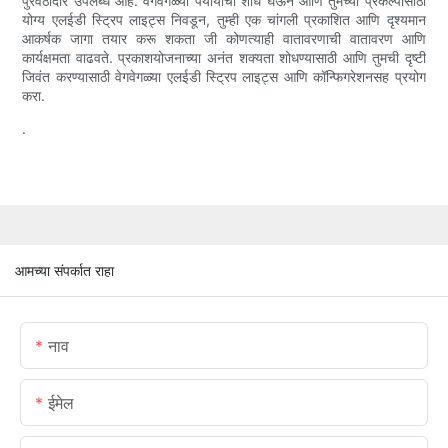
पुरवठादार उपलब्ध आहे. वेगवेगळ्या पर्यायांचा शोध घेऊन आणि तुमच्या प्रकल्पासाठी
योग्य एलईडी स्ट्रिप लाइट्स निवडून, तुम्ही एक चांगली प्रकाशित आणि दृश्यमान
आकर्षक जागा तयार करू शकता जी कोणत्याही वातावरणाची वातावरण आणि
कार्यक्षमता वाढवते. प्रकाशयोजनाच्या अनंत शक्यता शोधण्यासाठी आणि तुमची दृष्टी
जिवंत करण्यासाठी वेगवेगळ्या एलईडी स्ट्रिप लाइट्स आणि कॉन्फिगरेशनसह प्रयोग
करा.
.
आमच्या संपर्कात राहा
नाव
ईमेल