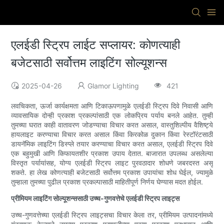
एलईडी स्ट्रिप लाईट सप्लायर: कोणत्याही
बजेटसाठी सर्वोत्तम लाइटिंग सोल्यूशन्स
2025-04-26
Glamor Lighting
421
लवचिकता, ऊर्जा कार्यक्षमता आणि टिकाऊपणामुळे एलईडी स्ट्रिप दिवे निवासी आणि
व्यावसायिक दोन्ही प्रकाश प्रकल्पांसाठी एक लोकप्रिय पर्याय बनले आहेत. तुम्ही
तुमच्या घरात काही वातावरण जोडण्याचा विचार करत असाल, वास्तुशिल्पीय वैशिष्ट्ये
हायलाइट करण्याचा विचार करत असाल किंवा किरकोळ दुकान किंवा रेस्टॉरंटसाठी
डायनॅमिक लाइटिंग डिस्प्ले तयार करण्याचा विचार करत असाल, एलईडी स्ट्रिप दिवे
एक बहुमुखी आणि किफायतशीर प्रकाश उपाय देतात. बाजारात उपलब्ध असलेल्या
विस्तृत पर्यायांसह, योग्य एलईडी स्ट्रिप लाइट पुरवठादार शोधणे जबरदस्त असू
शकते. हा लेख कोणत्याही बजेटसाठी सर्वोत्तम प्रकाश उपायांचा शोध घेईल, ज्यामुळे
तुम्हाला तुमच्या पुढील प्रकाश प्रकल्पासाठी माहितीपूर्ण निर्णय घेण्यास मदत होईल.
प्रीमियम लाइटिंग सोल्यूशन्ससाठी उच्च-गुणवत्तेचे एलईडी स्ट्रिप लाइट्स
उच्च-गुणवत्तेच्या एलईडी स्ट्रिप लाइट्सचा विचार केला तर, प्रीमियम उत्पादनांमध्ये