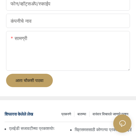
फोन/व्हॉट्सअ‍ॅप/स्काईप
कंपनीचे नाव
सामग्री
आता चौकशी पाठवा
शिफारस केलेले लेख
प्रकरणे
बातम्या
वारंवार विचारले जाणारे प्रश्न
एलईडी सजावटीच्या प्रकाशयोजना निवडण्यासाठी अंतिम मार्गदर्शक
ख्रिसमससाठी कोणत्या प्रकारचे एलईडी दिव