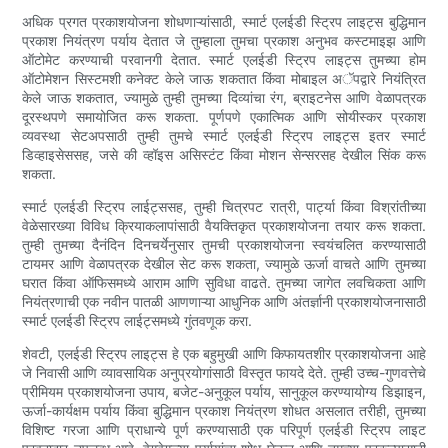
अधिक प्रगत प्रकाशयोजना शोधणाऱ्यांसाठी, स्मार्ट एलईडी स्ट्रिप लाइट्स बुद्धिमान
प्रकाश नियंत्रण पर्याय देतात जे तुम्हाला तुमचा प्रकाश अनुभव कस्टमाइझ आणि
ऑटोमेट करण्याची परवानगी देतात. स्मार्ट एलईडी स्ट्रिप लाइट्स तुमच्या होम
ऑटोमेशन सिस्टमशी कनेक्ट केले जाऊ शकतात किंवा मोबाइल अॅपद्वारे नियंत्रित
केले जाऊ शकतात, ज्यामुळे तुम्ही तुमच्या दिव्यांचा रंग, ब्राइटनेस आणि वेळापत्रक
दूरस्थपणे समायोजित करू शकता. पूर्णपणे एकात्मिक आणि सोयीस्कर प्रकाश
व्यवस्था सेटअपसाठी तुम्ही तुमचे स्मार्ट एलईडी स्ट्रिप लाइट्स इतर स्मार्ट
डिव्हाइसेससह, जसे की व्हॉइस असिस्टंट किंवा मोशन सेन्सरसह देखील सिंक करू
शकता.
स्मार्ट एलईडी स्ट्रिप लाईट्ससह, तुम्ही चित्रपट रात्री, पार्ट्या किंवा विश्रांतीच्या
वेळेसारख्या विविध क्रियाकलापांसाठी वैयक्तिकृत प्रकाशयोजना तयार करू शकता.
तुम्ही तुमच्या दैनंदिन दिनचर्येनुसार तुमची प्रकाशयोजना स्वयंचलित करण्यासाठी
टायमर आणि वेळापत्रक देखील सेट करू शकता, ज्यामुळे ऊर्जा वाचते आणि तुमच्या
घरात किंवा ऑफिसमध्ये आराम आणि सुविधा वाढते. तुमच्या जागेत लवचिकता आणि
नियंत्रणाची एक नवीन पातळी आणणाऱ्या आधुनिक आणि अंतर्ज्ञानी प्रकाशयोजनासाठी
स्मार्ट एलईडी स्ट्रिप लाईट्समध्ये गुंतवणूक करा.
शेवटी, एलईडी स्ट्रिप लाइट्स हे एक बहुमुखी आणि किफायतशीर प्रकाशयोजना आहे
जे निवासी आणि व्यावसायिक अनुप्रयोगांसाठी विस्तृत फायदे देते. तुम्ही उच्च-गुणवत्तेचे
प्रीमियम प्रकाशयोजना उपाय, बजेट-अनुकूल पर्याय, सानुकूल करण्यायोग्य डिझाइन,
ऊर्जा-कार्यक्षम पर्याय किंवा बुद्धिमान प्रकाश नियंत्रण शोधत असलात तरीही, तुमच्या
विशिष्ट गरजा आणि प्राधान्ये पूर्ण करण्यासाठी एक परिपूर्ण एलईडी स्ट्रिप लाइट