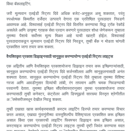
किंवा बॅकलाइटिंग.
जरी मूल्यवान एलईडी स्ट्रिप दिवे अधिक बजेट-अनुकूल असू शकतात, परंतु
स्पर्धात्मक किमतीत दर्जेदार उत्पादने देणारा एक प्रतिष्ठित पुरवठादार निवडणे
आवश्यक आहे. विश्वासार्ह एलईडी स्ट्रिप दिवे वितरित करण्याचा सिद्ध ट्रॅक रेकॉर्ड
असलेले आणि उत्कृष्ट ग्राहक सेवा प्रदान करणारे पुरवठादार शोधा जेणेकरून तुम्हाला
तुमच्या पैशाचे सर्वोत्तम मूल्य मिळत आहे याची खात्री होईल. विश्वासार्ह
पुरवठादाराकडून मूल्यवान एलईडी स्ट्रिप दिवे निवडून, तुम्ही बँक न मोडता चांगली
प्रकाशित जागा तयार करू शकता.
वैयक्तिकृत प्रकाश डिझाइनसाठी सानुकूल करण्यायोग्य एलईडी स्ट्रिप लाइट्स
एक अद्वितीय आणि वैयक्तिकृत प्रकाशयोजना डिझाइन तयार करू इच्छिणाऱ्यांसाठी,
सानुकूल करण्यायोग्य एलईडी स्ट्रिप दिवे सर्जनशीलता आणि सानुकूलनासाठी अनंत
शक्यता देतात. सानुकूल करण्यायोग्य एलईडी स्ट्रिप दिवे तुम्हाला तुमच्या विशिष्ट
गरजा आणि आवडीनुसार दिव्यांची लांबी, रंग तापमान आणि चमक निवडण्याची
परवानगी देतात. तुमच्या इच्छित सौंदर्यशास्त्रानुसार तुमचा प्रकाशयोजना तयार
करण्यासाठी तुम्ही कनेक्टर, कंट्रोलर आणि डिफ्यूझर्स सारख्या विस्तृत श्रेणीतील
अॅक्सेसरीजमधून देखील निवडू शकता.
तुम्ही एखाद्या खास कार्यक्रमासाठी कस्टम लाइटिंग डिस्प्ले तयार करण्याचा विचार
करत असाल, एखाद्या गुंतागुंतीच्या वास्तुशिल्पीय वैशिष्ट्याला प्रकाशित करू इच्छित
असाल किंवा एका प्रकारची लाइटिंग फिक्स्चर डिझाइन करू इच्छित असाल,
कस्टमाइज करण्यायोग्य एलईडी स्ट्रिप लाइट्स तुमची दृष्टी जिवंत करण्यास मदत