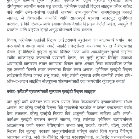
गुंतवणूक केल्याने तुमच्या प्रकाश प्रणालीच्या एकूण प्रकाश प्रभावात आणि
दीर्घायुष्यात लक्षणीय फरक पडू शकतो. प्रीमियम एलईडी स्ट्रिप लाइट्स कॉपर सर्किट
बोर्ड आणि उच्च-दर्जाच्या एलईडी सारख्या उच्च-गुणवत्तेच्या सामग्रीपासून बनवले
जातात, जे विश्वसनीय कामगिरी आणि सातत्यपूर्ण प्रकाश आउटपुट सुनिश्चित
करतात. हे दिवे टिकाऊ आणि हवामानरोधक देखील डिझाइन केलेले आहेत, ज्यामुळे ते
घरातील आणि बाहेरील दोन्ही अनुप्रयोगांसाठी योग्य बनतात.
शिवाय, प्रीमियम एलईडी स्ट्रिप लाईट्समध्ये बहुतेकदा रंग बदलण्याचे पर्याय, मंद
करण्यायोग्य क्षमता आणि स्मार्ट लाइटिंग कंट्रोल्स यासारख्या प्रगत वैशिष्ट्यांसह
येतात. ही वैशिष्ट्ये तुम्हाला तुमच्या विशिष्ट गरजा आणि आवडींनुसार तुमची लाइटिंग
स्कीम कस्टमाइझ करण्याची परवानगी देतात, मग तुम्ही तुमच्या लिव्हिंग रूममध्ये
आरामदायी वातावरण तयार करण्याचा विचार करत असाल किंवा व्यावसायिक जागेत
एक उत्साही डिस्प्ले तयार करण्याचा विचार करत असाल. प्रीमियम एलईडी स्ट्रिप
लाईट्सची किंमत जास्त असू शकते, परंतु त्यांची गुणवत्ता आणि कामगिरी त्यांना टॉप-
ऑफ-द-लाइन लाइटिंग सोल्यूशन्स शोधणाऱ्यांसाठी एक फायदेशीर गुंतवणूक बनवते.
बजेट-फ्रेंडली प्रकल्पांसाठी मूल्यवान एलईडी स्ट्रिप लाइट्स
जर तुम्ही कमी बजेटवर काम करत असाल किंवा किफायतशीर प्रकाशयोजना शोधत
असाल, तर व्हॅल्यू एलईडी स्ट्रिप दिवे गुणवत्तेशी तडजोड न करता परवडणारा पर्याय
देऊ शकतात. व्हॅल्यू एलईडी स्ट्रिप दिवे अजूनही टिकाऊ साहित्य आणि ऊर्जा-
कार्यक्षम एलईडी वापरून बनवले जातात, परंतु त्यांच्यात प्रीमियम उत्पादनांमध्ये
आढळणाऱ्या काही प्रगत वैशिष्ट्यांचा अभाव असू शकतो. तथापि, व्हॅल्यू एलईडी
स्ट्रिप दिवे मूलभूत प्रकाश अनुप्रयोगांसाठी परिपूर्ण आहेत जिथे प्रगत वैशिष्ट्ये
आवश्यक नाहीत, जसे की कॅबिनेट अंतर्गत प्रकाशयोजना, अॅक्सेंट प्रकाशयोजना