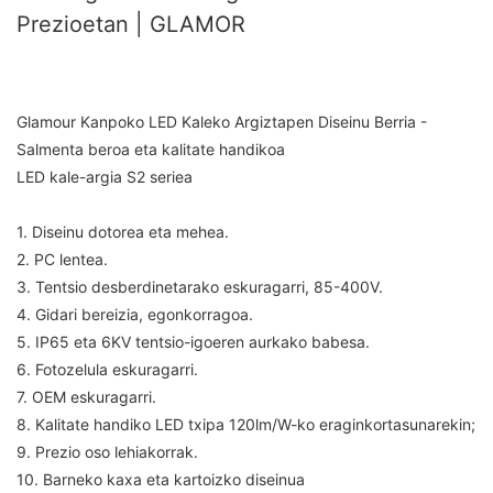
Prezioetan | GLAMOR
Glamour Kanpoko LED Kaleko Argiztapen Diseinu Berria -
Salmenta beroa eta kalitate handikoa
LED kale-argia S2 seriea
1. Diseinu dotorea eta mehea.
2. PC lentea.
3. Tentsio desberdinetarako eskuragarri, 85-400V.
4. Gidari bereizia, egonkorragoa.
5. IP65 eta 6KV tentsio-igoeren aurkako babesa.
6. Fotozelula eskuragarri.
7. OEM eskuragarri.
8. Kalitate handiko LED txipa 120lm/W-ko eraginkortasunarekin;
9. Prezio oso lehiakorrak.
10. Barneko kaxa eta kartoizko diseinua