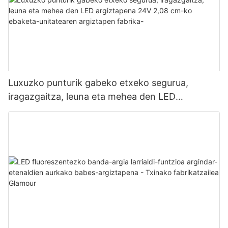
Luxuzko punturik gabeko etxeko segurua,
iragazgaitza, leuna eta mehea den LED
argiztapena 24V 2,08 cm-ko ebaketa-
unitatearen argiztapen fabrika-