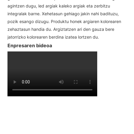
agintzen dugu, led argiak kaleko argiak eta zerbitzu
integralak barne. Xehetasun gehiago jakin nahi badituzu,
pozik esango dizugu. Produktu honek argiaren kolorearen
zehaztasun handia du. Argiztatzen ari den gauza bere
jatorrizko kolorearen berdina izatea lortzen du.
Enpresaren bideoa