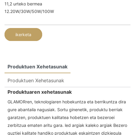
11,2 urteko bermea
12.20W/30W/50W/100W
ikerketa
Produktuen Xehetasunak
Produktuen Xehetasunak
Produktuaren xehetasunak
GLAMORren, teknologiaren hobekuntza eta berrikuntza dira
gure abantaila nagusiak. Sortu ginenetik, produktu berriak
garatzen, produktuen kalitatea hobetzen eta bezeroei
zerbitzua ematen aritu gara. led argiak kaleko argiak Bezero
guztiei kalitate handiko produktuak eskaintzen dizkiegula