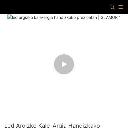
Led Argizko Kale-Argia Handizkako