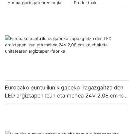
Horma-garbigailuaren argia
Produktuak
Europako puntu ilunik gabeko iragazgaitza den
LED argiztapen leun eta mehea 24V 2,08 cm-ko
ebaketa-unitatearen argiztapen-fabrika