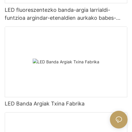
LED fluoreszentezko banda-argia larrialdi-
funtzioa argindar-etenaldien aurkako babes-
argiztapena - Txinako fabrikatzailea Glamour
LED Banda Argiak Txina Fabrika