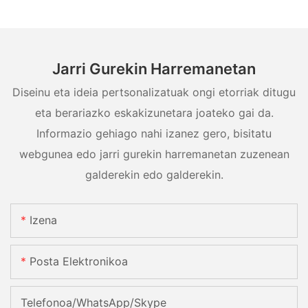
Jarri Gurekin Harremanetan
Diseinu eta ideia pertsonalizatuak ongi etorriak ditugu
eta berariazko eskakizunetara joateko gai da.
Informazio gehiago nahi izanez gero, bisitatu
webgunea edo jarri gurekin harremanetan zuzenean
galderekin edo galderekin.
Izena
Posta Elektronikoa
Telefonoa/WhatsApp/Skype