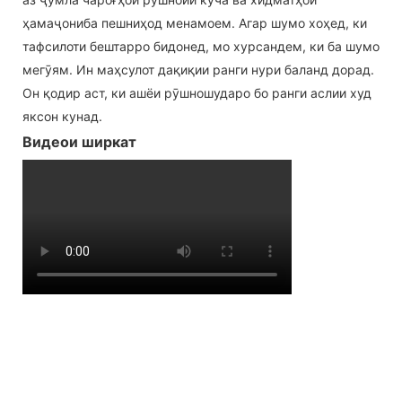
ҳамаҷониба пешниҳод менамоем. Агар шумо хоҳед, ки
тафсилоти бештарро бидонед, мо хурсандем, ки ба шумо
мегӯям. Ин маҳсулот дақиқии ранги нури баланд дорад.
Он қодир аст, ки ашёи рӯшношударо бо ранги аслии худ
яксон кунад.
Видеои ширкат