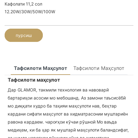
Кафолати 11,2 сол
12.20W/30W/50W/100W
пурсиш
Тафсилоти Маҳсулот
Тафсилоти Маҳсулот
Тафсилоти маҳсулот
Дар GLAMOR, такмили технология ва навоварӣ
бартариҳои асосии мо мебошанд. Аз замони таъсисёбӣ
мо диққати худро ба таҳияи маҳсулоти нав, беҳтар
кардани сифати маҳсулот ва хидматрасонии муштариён
равона кардаем. чароғҳои кӯчаи рӯшноӣ Мо ваъда
медиҳем, ки ба ҳар як муштарӣ маҳсулоти баландсифат,
аз ҷумла чароғҳои рӯшноии кӯча ва хидматҳои