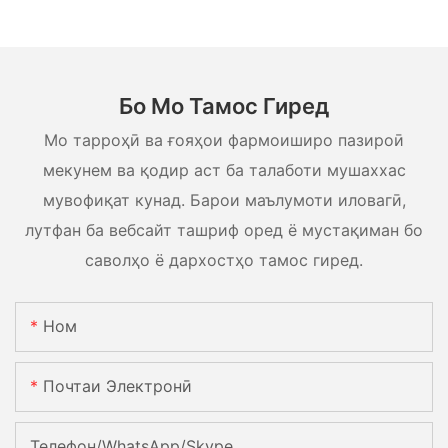
Бо Мо Тамос Гиред
Мо тарроҳӣ ва ғояҳои фармоиширо пазироӣ
мекунем ва қодир аст ба талаботи мушаххас
мувофиқат кунад. Барои маълумоти иловагӣ,
лутфан ба вебсайт ташриф оред ё мустақиман бо
саволҳо ё дархостҳо тамос гиред.
Ном
Почтаи Электронӣ
Телефон/WhatsApp/Skype