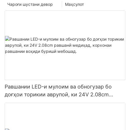
Чароғи шустани девор
Маҳсулот
Равшании LED-и мулоим ва обногузар бо
доғҳои торикии аврупоӣ, ки 24V 2.08cm
равшанӣ медиҳад, корхонаи равшании воҳиди
буришӣ мебошад.