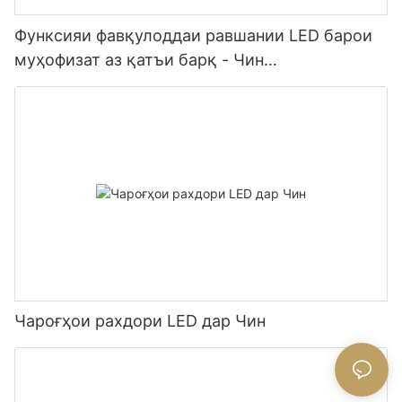
Функсияи фавқулоддаи равшании LED барои
муҳофизат аз қатъи барқ ​​- Чин
истеҳсолкунанда Glamor
Чароғҳои рахдори LED дар Чин