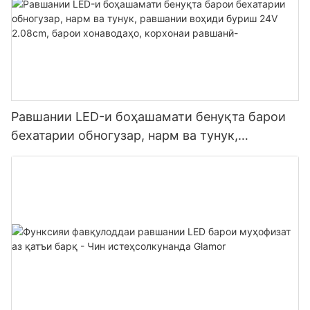
Равшании LED-и боҳашамати бенуқта барои
бехатарии обногузар, нарм ва тунук,
равшании воҳиди буриш 24V 2.08cm, барои
хонаводаҳо, корхонаи равшанӣ-