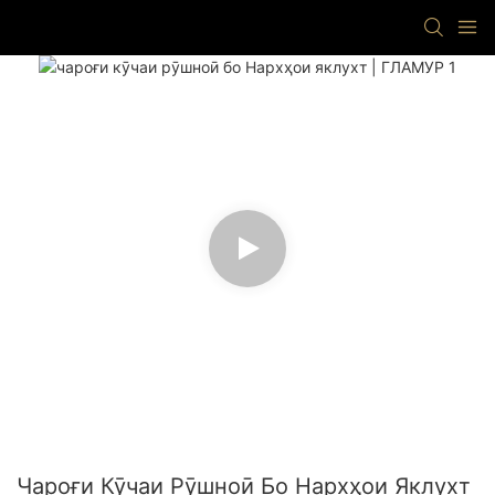
Чароғи Кӯчаи Рӯшноӣ Бо Нархҳои Яклухт