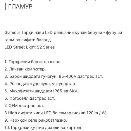
| ГЛАМУР
Glamour Тарҳи нави LED равшании кӯчаи берунӣ - фурӯши
гарм ва сифати баланд
LED Street Light S2 Series
1. Тарҳрезии борик ва шево.
2. Линзаи компютер.
3. Барои шиддати гуногун, 85-400V дастрас аст.
4. Ронандаи ҷудошуда, устувортар.
5. Муҳофизати шиддати IP65 ва 6KV.
6. Фотоселл дастрас аст.
7. OEM дастрас аст.
8.High сифати чипи LED бо самаранокии 120lm / W;
9. Нархҳои хеле рақобатпазир.
10.Тарҳрезӣ қуттии дохилӣ ва картонї