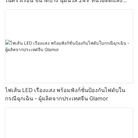
ในครัวเรือน ขนาดบาง นุ่มนวล 24V หน่วยตัดแสง
2.08 ซม. โรงงานผลิตไฟส่องสว่าง -
ไฟเส้น LED เรืองแสง พร้อมฟังก์ชั่นป้องกันไฟดับใน
กรณีฉุกเฉิน - ผู้ผลิตจากประเทศจีน Glamor