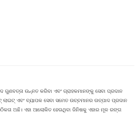
ଦ ଗୁଣବତ୍ତା ଉନ୍ନତ କରିବା ଏବଂ ଗ୍ରାହକମାନଙ୍କୁ ସେବା ପ୍ରଦାନ
୍ରିଟ୍ ଲାଇଟ୍ ଏବଂ ବ୍ୟାପକ ସେବା ସମେତ ଉଚ୍ଚମାନର ଉତ୍ପାଦ ପ୍ରଦାନ
ସଠିକତା ଅଛି। ଏହା ଆଲୋକିତ ହେଉଥିବା ଜିନିଷକୁ ଏହାର ମୂଳ ରଙ୍ଗ