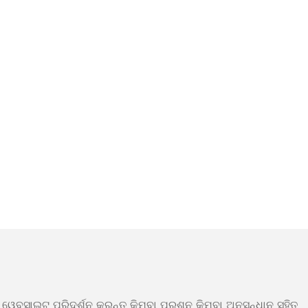
 ୱେବସାଇଟ୍ ପରିଦର୍ଶନ କରନ୍ତୁ କିମ୍ବା ପ୍ରଶ୍ନ କିମ୍ବା ଅନୁସନ୍ଧାନ ସହିତ