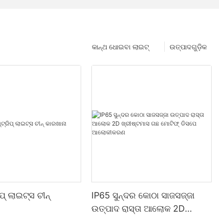
କାନ୍ଥ ଧୋଇବା ଲାଇଟ୍
ଉତ୍ପାଦଗୁଡ଼ିକ
ପ୍ ଲାଇଟ୍ସ ଚୀନ୍
IP65 ସୁନ୍ଦର କୋଠା ସାଜସଜ୍ଜା
ଉତ୍ପାଦ ରାସ୍ତା ଆଲୋକ 2D