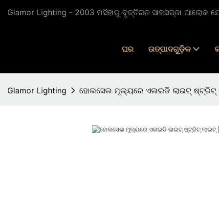
Glamor Lighting - 2003 ମସିହାରୁ ବୃତ୍ତିଗତ ସାଜସଜ୍ଜା ଆଲୋକ ଯୋଗ
ଘର
ଉତ୍ପାଦଗୁଡ଼ିକ
କ
Glamor Lighting
ହୋଲସେଲ ମୂଲ୍ୟରେ ଏଲଇଡି ଲାଇଟ୍ ଷ୍ଟ୍ରିଟ୍ 