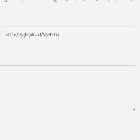
ଫୋନ୍/ହ୍ୱାଟ୍ସଆପ୍/ସ୍କାଇପ୍