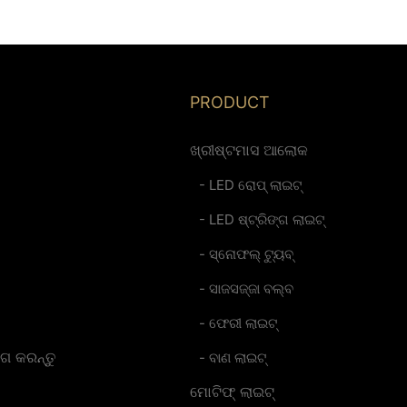
କରଣ 24V
ବିଦ୍ୟୁତ୍ ବିଭ୍ରାଟ ସୁରକ୍ଷା
ଆଲୋକୀକରଣ - ଚୀନ୍ ନିର୍ମାତା
-
ଗ୍ଲାମର
PRODUCT
ଖ୍ରୀଷ୍ଟମାସ ଆଲୋକ
- LED ରୋପ୍ ଲାଇଟ୍
- LED ଷ୍ଟ୍ରିଙ୍ଗ ଲାଇଟ୍
- ସ୍ନୋଫଲ୍ ଟ୍ୟୁବ୍
- ସାଜସଜ୍ଜା ବଲ୍ବ
- ଫେରୀ ଲାଇଟ୍
 କରନ୍ତୁ
- ବାଣ ଲାଇଟ୍
ମୋଟିଫ୍ ଲାଇଟ୍