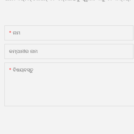
ନାମ
କମ୍ପାନୀର ନାମ
ବିଷୟବସ୍ତୁ