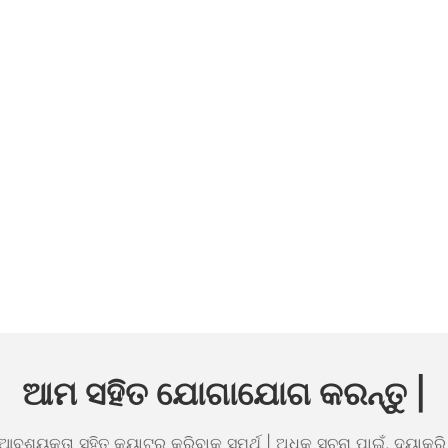
ଆମ ସହିତ ଯୋଗାଯୋଗ କରନ୍ତୁ |
୍ଟ ଆବଶ୍ୟକତା ସହିତ କ୍ୟାଟର୍ କରିବାକୁ ସମର୍ଥ | ଅଧିକ ସୂଚନା ପାଇଁ, ଦୟାକରି