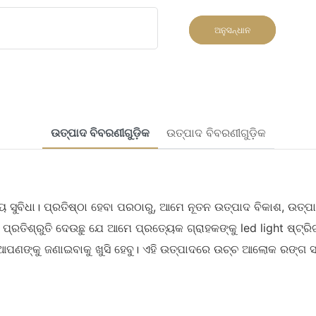
ଅନୁସନ୍ଧାନ
ଉତ୍ପାଦ ବିବରଣୀଗୁଡ଼ିକ
ଉତ୍ପାଦ ବିବରଣୀଗୁଡ଼ିକ
ସୁବିଧା। ପ୍ରତିଷ୍ଠା ହେବା ପରଠାରୁ, ଆମେ ନୂତନ ଉତ୍ପାଦ ବିକାଶ, ଉତ୍ପା
େ ପ୍ରତିଶ୍ରୁତି ଦେଉଛୁ ଯେ ଆମେ ପ୍ରତ୍ୟେକ ଗ୍ରାହକଙ୍କୁ led light ଷ୍ଟ
େ ଆପଣଙ୍କୁ ଜଣାଇବାକୁ ଖୁସି ହେବୁ। ଏହି ଉତ୍ପାଦରେ ଉଚ୍ଚ ଆଲୋକ ରଙ୍ଗ 