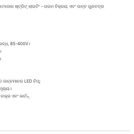
ଟଡୋର ​​ଷ୍ଟ୍ରିଟ୍ ଲାଇଟିଂ - ଗରମ ବିକ୍ରୟ ଏବଂ ଉଚ୍ଚ ଗୁଣବତ୍ତା
ଲବ୍ଧ, 85-400V।
।
।
ିତ ଉଚ୍ଚମାନର LED ଚିପ୍;
ମୂଲ୍ୟ।
ାକ୍ସ ଏବଂ କାର୍ଟନ୍