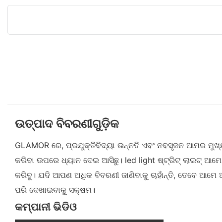
ଉତ୍ପାଦ ବିବରଣୀଗୁଡ଼ିକ
GLAMOR ରେ, ପ୍ରଯୁକ୍ତିବିଦ୍ୟା ଉନ୍ନତି ଏବଂ ନବସୃଜନ ଆମର ମୁଖ୍ୟ 
କରିବା ଉପରେ ଧ୍ୟାନ ଦେଇ ଆସିଛୁ। led light ଷ୍ଟ୍ରିଟ୍ ଲାଇଟ୍ ଆମ
କରିବୁ। ଯଦି ଆପଣ ଅଧିକ ବିବରଣୀ ଜାଣିବାକୁ ଚାହାଁନ୍ତି, ତେବେ ଆମ
ପରି ଦେଖାଇବାକୁ ସକ୍ଷମ।
କମ୍ପାନୀ ଭିଡିଓ