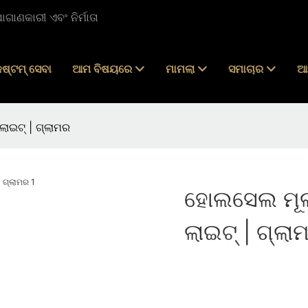
ାଣକାରୀ ଏବଂ ନିର୍ମାତା
ଷ୍ଟମ୍ ସେବା
ଆମ ବିଷୟରେ
ମାମଲା
ସମାଚାର
ଆ
ଲାଇଟ୍ | ଗ୍ଲାମର
ହୋଲସେଲ ମୂଲ୍
ଲାଇଟ୍ | ଗ୍ଲା