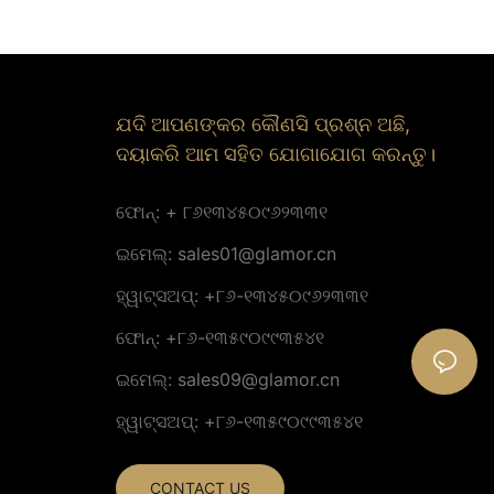
ଖ୍ରୀଷ୍ଟମାସ ଗଛ ମୋଟିଫ୍ ଡିସପେ
ଆଲୋକୀକରଣ
ଯଦି ଆପଣଙ୍କର କୌଣସି ପ୍ରଶ୍ନ ଅଛି,
ଦୟାକରି ଆମ ସହିତ ଯୋଗାଯୋଗ କରନ୍ତୁ।
ଫୋନ୍: + ୮୬୧୩୪୫୦୯୬୨୩୩୧
ଇମେଲ୍:
sales01@glamor.cn
ହ୍ୱାଟ୍ସଅପ୍: +୮୬-୧୩୪୫୦୯୬୨୩୩୧
ଫୋନ୍: +୮୬-୧୩୫୯୦୯୯୩୫୪୧
ଇମେଲ୍:
sales09@glamor.cn
ହ୍ୱାଟ୍ସଅପ୍: +୮୬-୧୩୫୯୦୯୯୩୫୪୧
CONTACT US