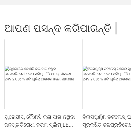
ଆପଣ ପସନ୍ଦ କରିପାରନ୍ତି |
ୟୁରୋପୀୟ କୌଣସି କଳା ଦାଗ ନଥିବା
ବିଳାସପୂର୍ଣ୍ଣ ଡଟଲେସ୍
ଜଳପ୍ରତିରୋଧୀ ନରମ ସ୍ଲିମ୍ LED
ସୁରକ୍ଷିତ ଜଳପ୍ରତିରୋ