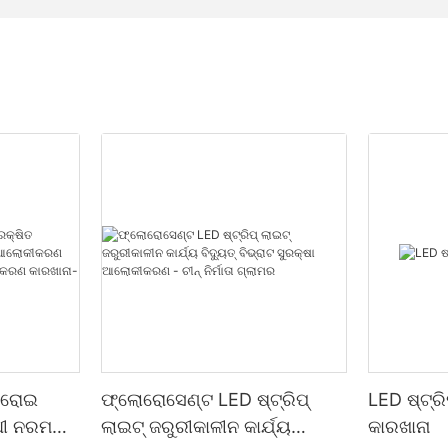
 ଘରୋଇ
ଫ୍ଲୋରୋସେଣ୍ଟ LED ଷ୍ଟ୍ରିପ୍
LED ଷ୍ଟ୍ରି
ଧୀ ନରମ
ଲାଇଟ୍ ଜରୁରୀକାଳୀନ କାର୍ଯ୍ୟ
କାରଖାନା