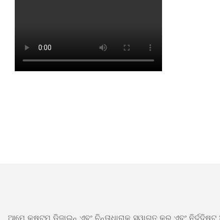
ଆମେ କଷ୍ଟମ୍ ଡିଜାଇନ୍ ଏବଂ ଚିନ୍ତାଧାରାକୁ ସ୍ୱାଗତ କରୁ ଏବଂ ନିର୍ଦ୍ଦିଷ