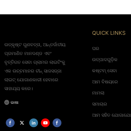
ଆଲୋକୀକରଣ 24V 2.08cm କଟିଂ
ସ୍ଲିମ୍ LED ଆଲୋକୀ
ୟୁନିଟ୍ ଆଲୋକୀକରଣ କାରଖାନା
2.08cm କଟିଂ ୟୁନିଟ୍
ଆଲୋକୀକରଣ କାରଖାନା
QUICK LINKS
ଉତ୍କୃଷ୍ଟ ଗୁଣବତ୍ତା, ଆନ୍ତର୍ଜାତୀୟ
ଘର
ପ୍ରମାଣିତ ମାନଦଣ୍ଡ ଏବଂ
ଉତ୍ପାଦଗୁଡ଼ିକ
ବୃତ୍ତିଗତ ସେବା ଗ୍ଲାମର ଲାଇଟିଂକୁ
କଷ୍ଟମ୍ ସେବା
ଏକ ଉଚ୍ଚମାନର ଚୀନ୍ ସାଜସଜ୍ଜା
ଲାଇଟ୍ ଯୋଗାଣକାରୀ ହେବାରେ
ଆମ ବିଷୟରେ
ସାହାଯ୍ୟ କରେ।
ମାମଲା
ଭାଷା
ସମାଚାର
ଆମ ସହିତ ଯୋଗାଯୋଗ