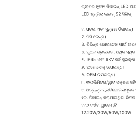
ଗ୍ଲାମର ନୂତନ ଡିଜାଇନ୍ LED ଆଉ
LED ଷ୍ଟ୍ରିଟ୍ ଲାଇଟ୍ S2 ସିରିଜ୍
୧. ପତଳା ଏବଂ ସୁନ୍ଦର ଡିଜାଇନ୍।
2. ପିସି ଲେନ୍ସ।
3. ବିଭିନ୍ନ ଭୋଲଟେଜ ପାଇଁ ଉପ
୪. ପୃଥକ ଡ୍ରାଇଭର, ଅଧିକ ସ୍ଥିର
୫. IP65 ଏବଂ 6KV ସର୍ଜ ସୁରକ୍ଷା
୬. ଫଟୋସେଲ୍ ଉପଲବ୍ଧ।
୭. OEM ଉପଲବ୍ଧ।
୮. ୧୨୦ଲିମିଟର/ୱାଟ ଦକ୍ଷତା ସହ
୯. ଅତ୍ୟନ୍ତ ପ୍ରତିଯୋଗିତାମୂଳକ 
୧୦. ଡିଜାଇନ୍ କରାଯାଇଥିବା ଭିତର ବ
୧୧.୨ ବର୍ଷର ୱାରେଣ୍ଟି
12.20W/30W/50W/100W