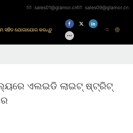
sales01@glamor.cn
sales09@glamor.cn
ମ ସହିତ ଯୋଗାଯୋଗ କରନ୍ତୁ
ୟରେ ଏଲଇଡି ଲାଇଟ୍ ଷ୍ଟ୍ରିଟ୍
ମର