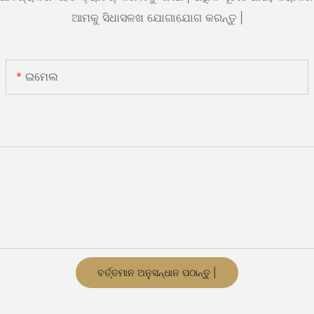
ଆମକୁ ସିଧାସଳଖ ଯୋଗାଯୋଗ କରନ୍ତୁ |
ଇମେଲ
ବର୍ତ୍ତମାନ ଅନୁସନ୍ଧାନ ପଠାନ୍ତୁ |