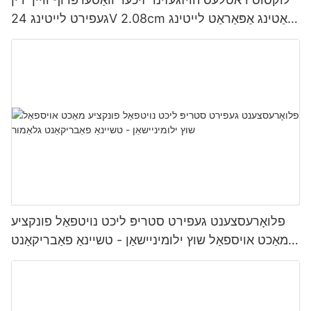
געפירט לייטינג 24V 2.08cm קאַטינג אַפּאַראַט לייטינג
פאַבריק-
פלואָרעסצענט געפירט סטריפּ ליכט נויטפאַל פונקציע
מאַכט אויספאַל שוץ ילומיניישאַן - טשיינאַ פאַבריקאַנט
גלאַמור