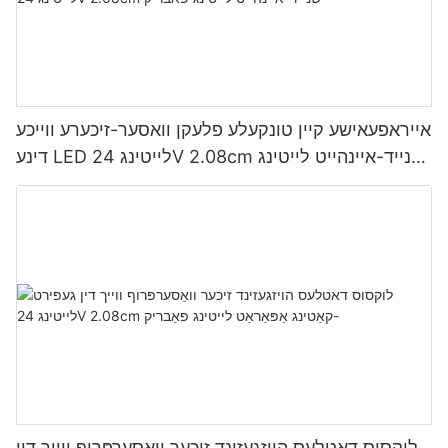
אייראפעאישע קיין טונקעלע פלעקן וואסער-זיכערע ווייכע
דינע LED לייטינג 24V 2.08cm שנייד-איינהייט לייטינג
פאבריק
לוקסוס דאטלעס הויזגעזינד זיכער וואַסערפּרוף ווייך דין