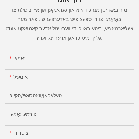
מיר באַגריסן מנהג דיזיינז און געדאנקען און איז ביכולת צו
באַזאָרגן צו די ספּעציפיש באדערפענישן. פאר מער
אינפֿאָרמאַציע, ביטע באַזוכן די וועבזייטל אָדער קאָנטאַקט אונדז
גלייַך מיט פֿראגן אָדער ינקוועריז.
נאָמען
אימעיל
טעלעפאָן/וואַטסאַפּ/סקייפּ
פֿירמע נאָמען
צופרידן