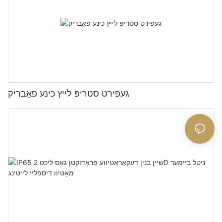
געפירט סטריפּ לייץ כינע פאַבריק