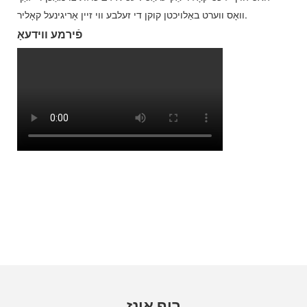
וואָס ווערט באַלויכטן קוקן די זעלבע ווי זיין אָריגינעל קאָליר.
פֿירמע ווידעאָ
רוף אונז