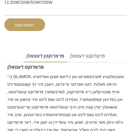
12.20W/30W/50W/100W
ויספאָרשונג
פּראָדוקטן דעטאַלן
פּראָדוקטן דעטאַלן
פּראָדוקט דעטאַלן
ביי GLAMOR, טעכנאָלאָגיע פֿאַרבעסערונג און כידעש זענען אונדזערע
הויפּט מעלות. זינט אונדזער גרינדונג, האָבן מיר זיך קאָנצענטרירט
אויף אַנטוויקלען נייע פּראָדוקטן, פֿאַרבעסערן פּראָדוקט קוואַליטעט,
און באַדינען קאַסטאַמערז. געפֿירט ליכט גאַס ליכט מיר צוזאָגן אַז מיר
צושטעלן יעדן קונה מיט הויך-קוואַליטעט פּראָדוקטן אַרייַנגערעכנט
געפֿירט ליכט גאַס ליכט און קאָמפּרעהענסיוו באַדינונגען. אויב איר
ווילט וויסן מער פרטים, זענען מיר צופרידן צו זאָגן איר. דער פּראָדוקט
האט הויך ליכט קאָליר אַקיעראַסי. עס איז ביכולת צו מאַכן די זאַך