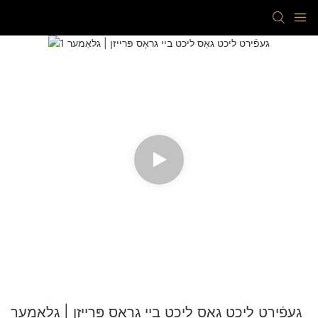
געפֿירט ליכט גאַס ליכט ביי גראָס פּרייזן | גלאַמער