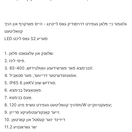
גלאַמור נייַ פּלאַן געפירט דרויסנדיק גאַס לייטינג - הייס פאַרקויף און הויך
קוואַליטעט
LED גאַס ליכט S2 סעריע
1. שלאַנק און עלעגאַנט פּלאַן.
2. פּיסי לינז.
3. בנימצא פֿאַר פאַרשידענע וואָולטידזש, 85-400V.
4. אפגעזונדערטער דרייווער, מער סטאַביל.
5. IP65 און 6KV סורדזש שוץ.
6. פאָטאָצעל בנימצא.
7. אָעם בנימצא.
8. הויך קוואַליטעט געפירט טשיפּ מיט 120lm/W עפעקטיווקייט;
9. זייער קאָנקורענטפֿעיִקע פּרייזן.
10. דיזיינד ינער קעסטל און קאַרטאָן
11.2 יאָר גאַראַנטיע