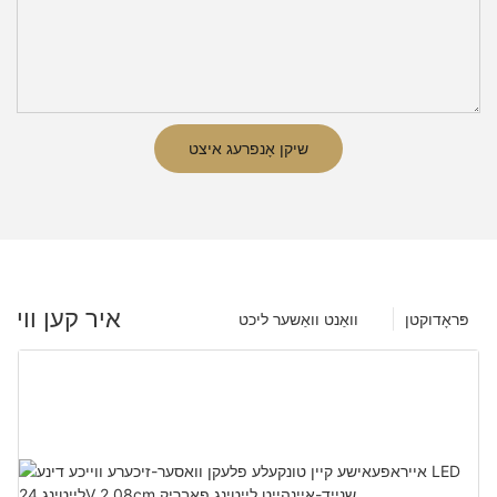
שיקן אָנפרעג איצט
איר קען ווי
פּראָדוקטן
וואַנט וואַשער ליכט