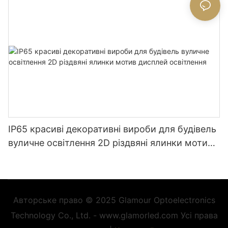
IP65 красиві декоративні вироби для будівель
вуличне освітлення 2D різдвяні ялинки мотив
дисплей освітлення
Авторське право © 2025 Glamour Optoelectronics
Technology Co., Ltd. - www.glamorled.com Усі права