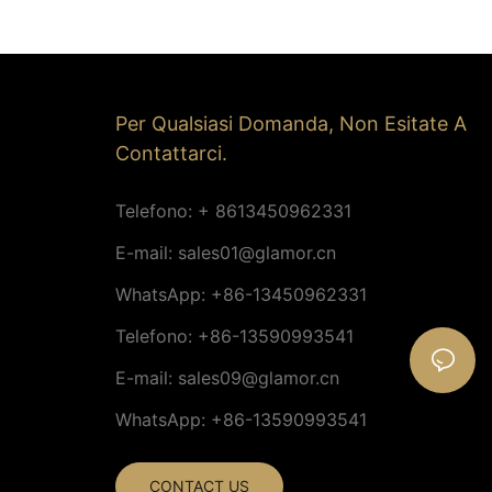
stradale con motivo 2D ad
alberi di Natale, illuminazione
di visualizzazione.
Per Qualsiasi Domanda, Non Esitate A
Contattarci.
Telefono: + 8613450962331
E-mail:
sales01@glamor.cn
WhatsApp: +86-13450962331
Telefono: +86-13590993541
E-mail:
sales09@glamor.cn
WhatsApp: +86-13590993541
CONTACT US