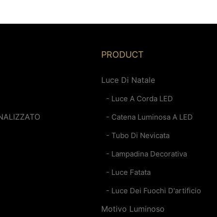
4 V, unità
emergenza, protezione
,
contro le interruzioni di
zione.
corrente e illuminazione -
Produttore cinese Glamour
PRODUCT
Luce Di Natale
- Luce A Corda LED
NALIZZATO
- Catena Luminosa A LED
- Tubo Di Nevicata
- Lampadina Decorativa
- Luce Fatata
- Luce Dei Fuochi D'artificio
Motivo Luminoso