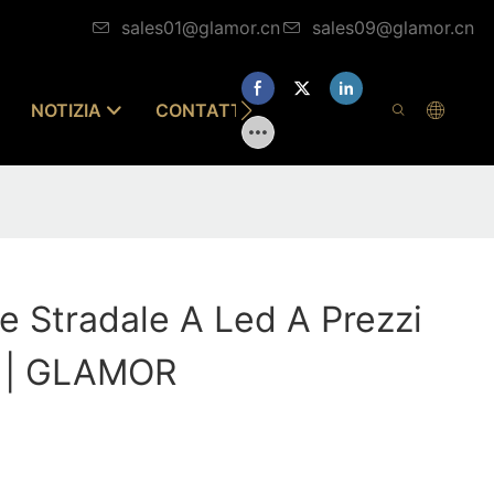
sales01@glamor.cn
sales09@glamor.cn
NOTIZIA
CONTATTACI
ne Stradale A Led A Prezzi
o | GLAMOR