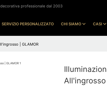
e decorativa professionale dal 2003
SERVIZIO PERSONALIZZATO
CHI SIAMO
CASI
 all'ingrosso | GLAMOR
Illuminazio
All'ingross