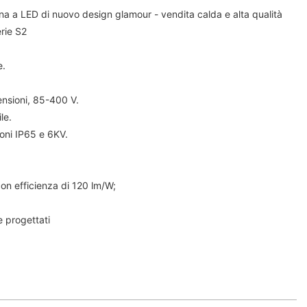
rna a LED di nuovo design glamour - vendita calda e alta qualità
rie S2
e.
ensioni, 85-400 V.
le.
oni IP65 e 6KV.
con efficienza di 120 lm/W;
e progettati