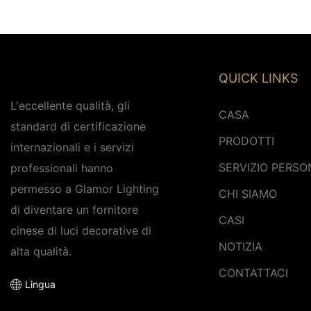
senza punti scuri, 24 V, unità
morbida e sottile, 2
di taglio da 2,08 cm,
di taglio da 2,08 cm
fabbrica di illuminazione
fabbrica di illumina
QUICK LINKS
L'eccellente qualità, gli
CASA
standard di certificazione
PRODOTTI
internazionali e i servizi
SERVIZIO PERSO
professionali hanno
permesso a Glamor Lighting
CHI SIAMO
di diventare un fornitore
CASI
cinese di luci decorative di
NOTIZIA
alta qualità.
CONTATTACI
Lingua