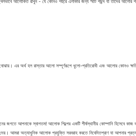
্বলভাবে আলোকিত রাখুন - যে কোনও শহুরে এলাকার জন্য স্মার্ট পছন্দ যা তাদের আলোর 
 বোঝায়। এর অর্থ হল রাস্তার আলো সম্পূর্ণরূপে ধুলো-প্রতিরোধী এবং আলোর কোনও ক্
র জগতে আপনাকে স্বাগতম! আলোক শিল্পের একটি শীর্ষস্থানীয় কোম্পানি হিসেবে কাজ ক
চয়তা দেয়। আমরা অত্যাধুনিক আলোক প্রযুক্তি সরবরাহ করতে নিবেদিতপ্রাণ যা আপনার প্রত্য