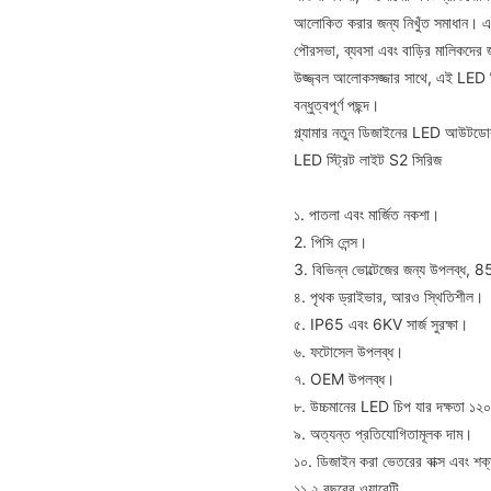
আলোকিত করার জন্য নিখুঁত সমাধান। এই লা
পৌরসভা, ব্যবসা এবং বাড়ির মালিকদে
উজ্জ্বল আলোকসজ্জার সাথে, এই LED স্
বন্ধুত্বপূর্ণ পছন্দ।
গ্ল্যামার নতুন ডিজাইনের LED আউটডোর স
LED স্ট্রিট লাইট S2 সিরিজ
১. পাতলা এবং মার্জিত নকশা।
2. পিসি লেন্স।
3. বিভিন্ন ভোল্টেজের জন্য উপলব্ধ
৪. পৃথক ড্রাইভার, আরও স্থিতিশীল।
৫. IP65 এবং 6KV সার্জ সুরক্ষা।
৬. ফটোসেল উপলব্ধ।
৭. OEM উপলব্ধ।
৮. উচ্চমানের LED চিপ যার দক্ষতা ১২০
৯. অত্যন্ত প্রতিযোগিতামূলক দাম।
১০. ডিজাইন করা ভেতরের বাক্স এবং শ
১১.২ বছরের ওয়ারেন্টি