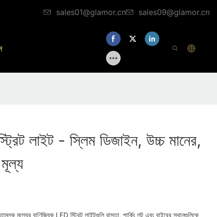
sales01@glamor.cn
sales09@glamor.cn
ন
ট্রিট লাইট - স্লিম ডিজাইন, উচ্চ মানের,
মূল্য
মূলক মূল্যের বাণিজ্যিক LED স্ট্রিট লাইটগুলি রাস্তা, পার্কিং লট এবং বাইরের স্থানগুলিকে