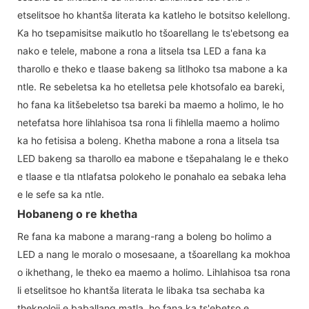
etselitsoe ho khantša literata ka katleho le botsitso kelellong.
Ka ho tsepamisitse maikutlo ho tšoarellang le ts'ebetsong ea
nako e telele, mabone a rona a litsela tsa LED a fana ka
tharollo e theko e tlaase bakeng sa litlhoko tsa mabone a ka
ntle. Re sebeletsa ka ho etelletsa pele khotsofalo ea bareki,
ho fana ka litšebeletso tsa bareki ba maemo a holimo, le ho
netefatsa hore lihlahisoa tsa rona li fihlella maemo a holimo
ka ho fetisisa a boleng. Khetha mabone a rona a litsela tsa
LED bakeng sa tharollo ea mabone e tšepahalang le e theko
e tlaase e tla ntlafatsa polokeho le ponahalo ea sebaka leha
e le sefe sa ka ntle.
Hobaneng o re khetha
Re fana ka mabone a marang-rang a boleng bo holimo a
LED a nang le moralo o mosesaane, a tšoarellang ka mokhoa
o ikhethang, le theko ea maemo a holimo. Lihlahisoa tsa rona
li etselitsoe ho khantša literata le libaka tsa sechaba ka
theknoloji e baballang matla, ho fana ka ts'ebetso e