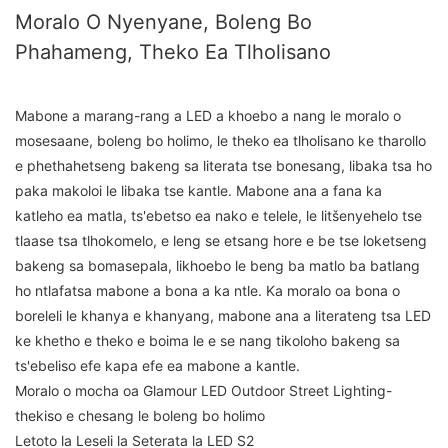
Moralo O Nyenyane, Boleng Bo
Phahameng, Theko Ea Tlholisano
Mabone a marang-rang a LED a khoebo a nang le moralo o
mosesaane, boleng bo holimo, le theko ea tlholisano ke tharollo
e phethahetseng bakeng sa literata tse bonesang, libaka tsa ho
paka makoloi le libaka tse kantle. Mabone ana a fana ka
katleho ea matla, ts'ebetso ea nako e telele, le litšenyehelo tse
tlaase tsa tlhokomelo, e leng se etsang hore e be tse loketseng
bakeng sa bomasepala, likhoebo le beng ba matlo ba batlang
ho ntlafatsa mabone a bona a ka ntle. Ka moralo oa bona o
boreleli le khanya e khanyang, mabone ana a literateng tsa LED
ke khetho e theko e boima le e se nang tikoloho bakeng sa
ts'ebeliso efe kapa efe ea mabone a kantle.
Moralo o mocha oa Glamour LED Outdoor Street Lighting-
thekiso e chesang le boleng bo holimo
Letoto la Leseli la Seterata la LED S2