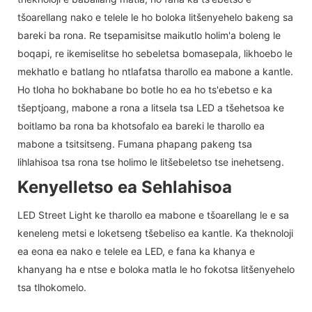
tšoarellang nako e telele le ho boloka litšenyehelo bakeng sa
bareki ba rona. Re tsepamisitse maikutlo holim'a boleng le
boqapi, re ikemiselitse ho sebeletsa bomasepala, likhoebo le
mekhatlo e batlang ho ntlafatsa tharollo ea mabone a kantle.
Ho tloha ho bokhabane bo botle ho ea ho ts'ebetso e ka
tšeptjoang, mabone a rona a litsela tsa LED a tšehetsoa ke
boitlamo ba rona ba khotsofalo ea bareki le tharollo ea
mabone a tsitsitseng. Fumana phapang pakeng tsa
lihlahisoa tsa rona tse holimo le litšebeletso tse inehetseng.
Kenyelletso ea Sehlahisoa
LED Street Light ke tharollo ea mabone e tšoarellang le e sa
keneleng metsi e loketseng tšebeliso ea kantle. Ka theknoloji
ea eona ea nako e telele ea LED, e fana ka khanya e
khanyang ha e ntse e boloka matla le ho fokotsa litšenyehelo
tsa tlhokomelo.