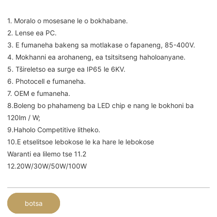
1. Moralo o mosesane le o bokhabane.
2. Lense ea PC.
3. E fumaneha bakeng sa motlakase o fapaneng, 85-400V.
4. Mokhanni ea arohaneng, ea tsitsitseng haholoanyane.
5. Tšireletso ea surge ea IP65 le 6KV.
6. Photocell e fumaneha.
7. OEM e fumaneha.
8.Boleng bo phahameng ba LED chip e nang le bokhoni ba
120lm / W;
9.Haholo Competitive litheko.
10.E etselitsoe lebokose le ka hare le lebokose
Waranti ea lilemo tse 11.2
12.20W/30W/50W/100W
botsa