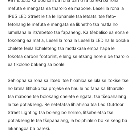
Re motlotlo ka bokhoni ba rona ba ho fa bareki ba rona
mefuta e mengata ea tharollo ea mabone. Leseli la rona la
IP65 LED Street le tla le liphanele tsa letsatsi tse feto-
fetohang le mefuta e mengata ea likhetho tsa matla ho
lumellana le lits'ebetso tse fapaneng. Ka tšebeliso ea eona e
fokolang ea matla, Leseli la rona la Leseli la LED ha le boloke
chelete feela licheleteng tsa motlakase empa hape le
fokotsa carbon footprint, e leng se etsang hore e be tharollo
ea tikoloho bakeng sa bohle.
Sehlopha sa rona sa litsebi tse hloahloa se lula se itokiselitse
ho latela litlhoko tsa projeke ea hau le ho fana ka litharollo
tsa mabone tse bolokang chelete e ngata, tse tšepahalang
le tse potlakileng. Re netefatsa lihlahisoa tsa Led Outdoor
Street Lighting tsa boleng bo holimo, litšebeletso tse
potlakileng le tse tšepahalang, le boiphihlelo bo ke keng ba
lekanngoa ba bareki.