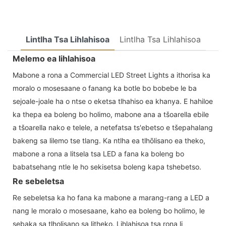
Lintlha Tsa Lihlahisoa
Lintlha Tsa Lihlahisoa
Melemo ea lihlahisoa
Mabone a rona a Commercial LED Street Lights a ithorisa ka
moralo o mosesaane o fanang ka botle bo bobebe le ba
sejoale-joale ha o ntse o eketsa tlhahiso ea khanya. E hahiloe
ka thepa ea boleng bo holimo, mabone ana a tšoarella ebile
a tšoarella nako e telele, a netefatsa ts'ebetso e tšepahalang
bakeng sa lilemo tse tlang. Ka ntlha ea tlhōlisano ea theko,
mabone a rona a litsela tsa LED a fana ka boleng bo
babatsehang ntle le ho sekisetsa boleng kapa tshebetso.
Re sebeletsa
Re sebeletsa ka ho fana ka mabone a marang-rang a LED a
nang le moralo o mosesaane, kaho ea boleng bo holimo, le
sebaka sa tlholisano sa litheko. Lihlahisoa tsa rona li