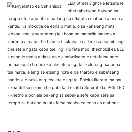
LED Street Light ke letsete le
phethahetseng bakeng sa
toropo efe kapa efe e batlang ho ntlafatsa mabone a eona a
kantle. Ka mokotla oa eona o matla, o sa keneleng metsi,
lebone lena la seterateng le khona ho mamella maemo a
leholimo a mabe, ho thibela tlhokahalo ea litokiso tse bitsang
chelete e ngata kapa tse ling. Ho feta moo, theknoloji ea LED
e nang le matla a tlase eo e e sebelisang e netefatsa hore
bomasepala ba boloka chelete e ngata likolotong tsa bona
tsa matla, e leng se etsang hore e be tharollo e sebetsang
hantle le e bolokang chelete e ngata. Boloka literata tsa hau
li khantšitse selemo ho pota ka Leseli la Seterata la IP65 LED
- khetho e bohlale bakeng sa sebaka sefe kapa sefe sa
toropo se batlang ho ntlafatsa meaho ea eona ea mabone.