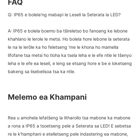
FAQ
Q: IP65 e bolela'ng mabapi le Leseli la Seterata la LED?
A: IP65 e bolela boemo ba tšireletso bo fanoang ke lebone
khahlano le lerole le metsi. Ho bolela hore lebone la seterata
le na le lerōle ka ho feletseng 'me le khona ho mamella
lifofane tsa metsi ho tloha ka tsela leha e le efe ntle le tšenyo
leha e le efe ea leseli, e leng se etsang hore e be e loketseng
bakeng sa lisebelisoa tsa ka ntle.
Melemo ea Khampani
Rea u amohela lefatšeng la litharollo tsa mabone ka mabone
a rona a IP65 a tsoetseng pele a Seterata sa LED! E sebetsa
re le k'hamphani e etelletseng pele indastering ea mabone,