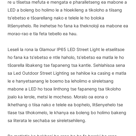
re u tlisetsa mefuta e mengata e pharalletseng ea mabone a
LED a boleng bo holimo le a hloekileng a tikoloho a tiisang
ts'ebetso e tšoarellang nako e telele le ho boloka
litšenyehelo. Re inehetse ho fana ka theknoloji ea mabone ea
morao-rao e tla feta tebello ea hau.
Leseli la rona la Glamour IP65 LED Street Light le etselitsoe
ho fana ka ts'ebetso e ntle haholo, ts'ebetso ea matla le ho
tšoarella libakeng tse fapaneng tsa kantle. Sehlahisoa sena
sa Led Outdoor Street Lighting se hahiloe ka casing e matla
le e hanyetsanang le boemo ba leholimo e sireletsang
mabone a LED ho tsoa linthong tse fapaneng tsa tikoloho
joalo ka lerole, metsi le mocheso. Moralo oa eona o
ikhethang o tiisa nako e telele ea bophelo, litšenyehelo tse
tlase tsa tlhokomelo, le khanya ea boleng bo holimo bakeng
sa literata le sechaba se sireletsehileng.