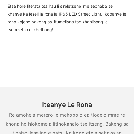
Etsa hore literata tsa hau li sireletsehe 'me sechaba se
khanye ka leseli la rona la IP65 LED Street Light. Ikopanye le
rona kajeno bakeng sa litumellano tse khahlisang le
tšebeletso e ikhethang!
Iteanye Le Rona
Re amohela merero le mehopolo ea tloaelo mme re
khona ho hlokomela litlhokahalo tse itseng. Bakeng sa
tlhaiso-leseling e batsi, ka kopo etela sebaka sa