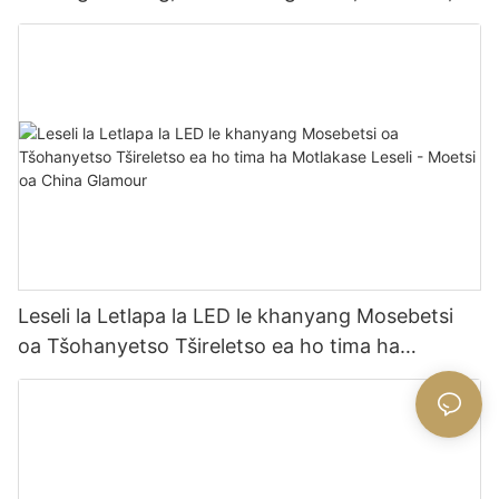
Nyenyane, e Nyenyane, e nang le Mabone a LED
a 24V 2.08cm, Fektheri ea Mabone a Seha a
Yuniti ea 24V 2.08cm-
Leseli la Letlapa la LED le khanyang Mosebetsi
oa Tšohanyetso Tšireletso ea ho tima ha
Motlakase Leseli - Moetsi oa China Glamour