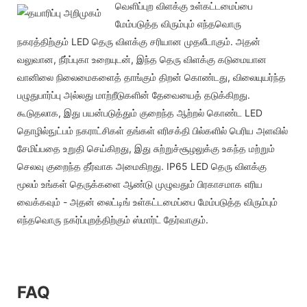
வெளிப்புற விளக்கு உள்கட்டமைப்பை
மேம்படுத்த விரும்பும் எந்தவொரு
நகரத்திற்கும் LED தெரு விளக்கு சரியான முதலீடாகும். அதன்
வலுவான, நீர்ப்புகா உறையுடன், இந்த தெரு விளக்கு கடுமையான
வானிலை நிலைமைகளைத் தாங்கும் திறன் கொண்டது, விலையுயர்ந்த
பழுதுபார்ப்பு அல்லது மாற்றீடுகளின் தேவையைத் தடுக்கிறது.
கூடுதலாக, இது பயன்படுத்தும் குறைந்த ஆற்றல் கொண்ட LED
தொழில்நுட்பம் நகராட்சிகள் தங்கள் எரிசக்தி பில்களில் பெரிய அளவில்
சேமிப்பதை உறுதி செய்கிறது, இது சுற்றுச்சூழலுக்கு உகந்த மற்றும்
செலவு குறைந்த தீர்வாக அமைகிறது. IP65 LED தெரு விளக்கு
மூலம் உங்கள் தெருக்களை ஆண்டு முழுவதும் பிரகாசமாக எரிய
வைக்கவும் - அதன் லைட்டிங் உள்கட்டமைப்பை மேம்படுத்த விரும்பும்
எந்தவொரு நகர்ப்புறத்திற்கும் ஸ்மார்ட் தேர்வாகும்.
FAQ