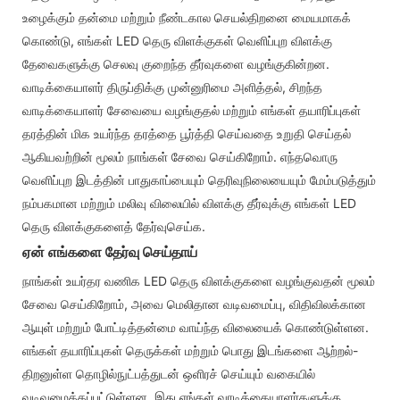
உழைக்கும் தன்மை மற்றும் நீண்டகால செயல்திறனை மையமாகக்
கொண்டு, எங்கள் LED தெரு விளக்குகள் வெளிப்புற விளக்கு
தேவைகளுக்கு செலவு குறைந்த தீர்வுகளை வழங்குகின்றன.
வாடிக்கையாளர் திருப்திக்கு முன்னுரிமை அளித்தல், சிறந்த
வாடிக்கையாளர் சேவையை வழங்குதல் மற்றும் எங்கள் தயாரிப்புகள்
தரத்தின் மிக உயர்ந்த தரத்தை பூர்த்தி செய்வதை உறுதி செய்தல்
ஆகியவற்றின் மூலம் நாங்கள் சேவை செய்கிறோம். எந்தவொரு
வெளிப்புற இடத்தின் பாதுகாப்பையும் தெரிவுநிலையையும் மேம்படுத்தும்
நம்பகமான மற்றும் மலிவு விலையில் விளக்கு தீர்வுக்கு எங்கள் LED
தெரு விளக்குகளைத் தேர்வுசெய்க.
ஏன் எங்களை தேர்வு செய்தாய்
நாங்கள் உயர்தர வணிக LED தெரு விளக்குகளை வழங்குவதன் மூலம்
சேவை செய்கிறோம், அவை மெலிதான வடிவமைப்பு, விதிவிலக்கான
ஆயுள் மற்றும் போட்டித்தன்மை வாய்ந்த விலையைக் கொண்டுள்ளன.
எங்கள் தயாரிப்புகள் தெருக்கள் மற்றும் பொது இடங்களை ஆற்றல்-
திறனுள்ள தொழில்நுட்பத்துடன் ஒளிரச் செய்யும் வகையில்
வடிவமைக்கப்பட்டுள்ளன, இது எங்கள் வாடிக்கையாளர்களுக்கு