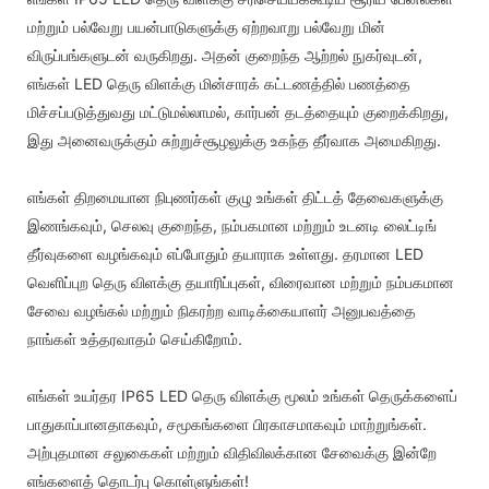
மற்றும் பல்வேறு பயன்பாடுகளுக்கு ஏற்றவாறு பல்வேறு மின்
விருப்பங்களுடன் வருகிறது. அதன் குறைந்த ஆற்றல் நுகர்வுடன்,
எங்கள் LED தெரு விளக்கு மின்சாரக் கட்டணத்தில் பணத்தை
மிச்சப்படுத்துவது மட்டுமல்லாமல், கார்பன் தடத்தையும் குறைக்கிறது,
இது அனைவருக்கும் சுற்றுச்சூழலுக்கு உகந்த தீர்வாக அமைகிறது.
எங்கள் திறமையான நிபுணர்கள் குழு உங்கள் திட்டத் தேவைகளுக்கு
இணங்கவும், செலவு குறைந்த, நம்பகமான மற்றும் உடனடி லைட்டிங்
தீர்வுகளை வழங்கவும் எப்போதும் தயாராக உள்ளது. தரமான LED
வெளிப்புற தெரு விளக்கு தயாரிப்புகள், விரைவான மற்றும் நம்பகமான
சேவை வழங்கல் மற்றும் நிகரற்ற வாடிக்கையாளர் அனுபவத்தை
நாங்கள் உத்தரவாதம் செய்கிறோம்.
எங்கள் உயர்தர IP65 LED தெரு விளக்கு மூலம் உங்கள் தெருக்களைப்
பாதுகாப்பானதாகவும், சமூகங்களை பிரகாசமாகவும் மாற்றுங்கள்.
அற்புதமான சலுகைகள் மற்றும் விதிவிலக்கான சேவைக்கு இன்றே
எங்களைத் தொடர்பு கொள்ளுங்கள்!