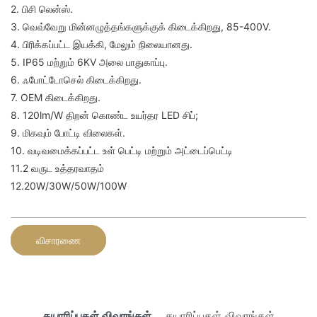
2. பிசி லென்ஸ்.
3. வெவ்வேறு மின்னழுத்தங்களுக்குக் கிடைக்கிறது, 85-400V.
4. பிரிக்கப்பட்ட இயக்கி, மேலும் நிலையானது.
5. IP65 மற்றும் 6KV அலை பாதுகாப்பு.
6. ஃபோட்டோசெல் கிடைக்கிறது.
7. OEM கிடைக்கிறது.
8. 120lm/W திறன் கொண்ட உயர்தர LED சிப்;
9. மிகவும் போட்டி விலைகள்.
10. வடிவமைக்கப்பட்ட உள் பெட்டி மற்றும் அட்டைப்பெட்டி
11.2 வருட உத்தரவாதம்
12.20W/30W/50W/100W
விசாரணை
தயாரிப்புகள் விவரங்கள்
தயாரிப்புகள் விவரங்கள்