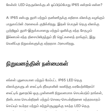
கேள்வி: LED தெருவிளக்குடன் ஒப்பிடும்போது IP65 என்றால் என்ன?
A: IP65 என்பது தூசி மற்றும் தண்ணீருக்கு எதிராக விளக்கு வழங்கும்
பாதுகாப்பின் அளவைக் குறிக்கிறது. இதன் பொருள் தெரு விளக்கு
முற்றிலும் தூசி-இறுக்கமானது மற்றும் ஒளிக்கு எந்த சேதமும்
இல்லாமல் எந்த திசையிலிருந்தும் நீர் ஜெட்களைத் தாங்கும், இது
வெளிப்புற நிறுவல்களுக்கு ஏற்றதாக அமைகிறது.
நிறுவனத்தின் நன்மைகள்
எங்கள் புதுமையான மற்றும் மேம்பட்ட IP65 LED தெரு
விளக்குகளுடன் லைட்டிங் தீர்வுகளின் உலகிற்கு வரவேற்கிறோம்!
லைட்டிங் துறையில் ஒரு முன்னணி நிறுவனமாக செயல்படும் நாங்கள்,
நீண்டகால செயல்திறன் மற்றும் செலவு-செயல்திறனை உத்தரவாதம்
செய்யும் உயர்தர மற்றும் சுற்றுச்சூழலுக்கு உகந்த LED தெரு