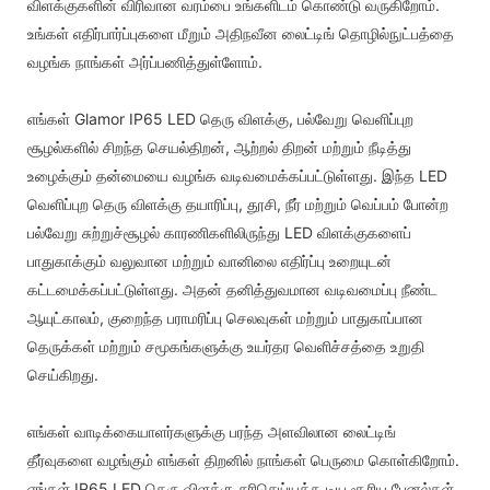
விளக்குகளின் விரிவான வரம்பை உங்களிடம் கொண்டு வருகிறோம்.
உங்கள் எதிர்பார்ப்புகளை மீறும் அதிநவீன லைட்டிங் தொழில்நுட்பத்தை
வழங்க நாங்கள் அர்ப்பணித்துள்ளோம்.
எங்கள் Glamor IP65 LED தெரு விளக்கு, பல்வேறு வெளிப்புற
சூழல்களில் சிறந்த செயல்திறன், ஆற்றல் திறன் மற்றும் நீடித்து
உழைக்கும் தன்மையை வழங்க வடிவமைக்கப்பட்டுள்ளது. இந்த LED
வெளிப்புற தெரு விளக்கு தயாரிப்பு, தூசி, நீர் மற்றும் வெப்பம் போன்ற
பல்வேறு சுற்றுச்சூழல் காரணிகளிலிருந்து LED விளக்குகளைப்
பாதுகாக்கும் வலுவான மற்றும் வானிலை எதிர்ப்பு உறையுடன்
கட்டமைக்கப்பட்டுள்ளது. அதன் தனித்துவமான வடிவமைப்பு நீண்ட
ஆயுட்காலம், குறைந்த பராமரிப்பு செலவுகள் மற்றும் பாதுகாப்பான
தெருக்கள் மற்றும் சமூகங்களுக்கு உயர்தர வெளிச்சத்தை உறுதி
செய்கிறது.
எங்கள் வாடிக்கையாளர்களுக்கு பரந்த அளவிலான லைட்டிங்
தீர்வுகளை வழங்கும் எங்கள் திறனில் நாங்கள் பெருமை கொள்கிறோம்.
எங்கள் IP65 LED தெரு விளக்கு சரிசெய்யக்கூடிய சூரிய பேனல்கள்