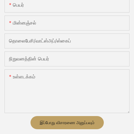
பெயர்
மின்னஞ்சல்
தொலைபேசி/வாட்ஸ்அப்/ஸ்கைப்
நிறுவனத்தின் பெயர்
உள்ளடக்கம்
இப்போது விசாரணை அனுப்பவும்