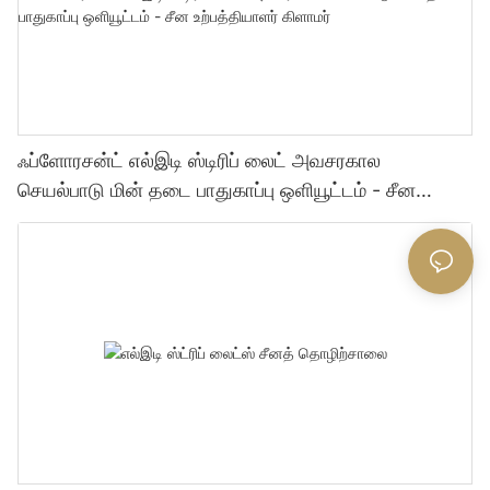
ஃப்ளோரசன்ட் எல்இடி ஸ்டிரிப் லைட் அவசரகால
செயல்பாடு மின் தடை பாதுகாப்பு ஒளியூட்டம் - சீன
உற்பத்தியாளர் கிளாமர்