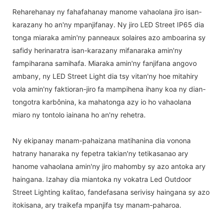
Reharehanay ny fahafahanay manome vahaolana jiro isan-
karazany ho an'ny mpanjifanay. Ny jiro LED Street IP65 dia
tonga miaraka amin'ny panneaux solaires azo amboarina sy
safidy herinaratra isan-karazany mifanaraka amin'ny
fampiharana samihafa. Miaraka amin'ny fanjifana angovo
ambany, ny LED Street Light dia tsy vitan'ny hoe mitahiry
vola amin'ny faktioran-jiro fa mampihena ihany koa ny dian-
tongotra karbônina, ka mahatonga azy io ho vahaolana
miaro ny tontolo iainana ho an'ny rehetra.
Ny ekipanay manam-pahaizana matihanina dia vonona
hatrany hanaraka ny fepetra takian'ny tetikasanao ary
hanome vahaolana amin'ny jiro mahomby sy azo antoka ary
haingana. Izahay dia miantoka ny vokatra Led Outdoor
Street Lighting kalitao, fandefasana serivisy haingana sy azo
itokisana, ary traikefa mpanjifa tsy manam-paharoa.