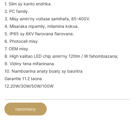
1. Slim sy kanto endrika.
2. PC family.
3. Misy amin'ny voltase samihafa, 85-400V.
4. Misaraka mpamily, milamina kokoa.
5. IP65 sy 6KV fiarovana fiarovana.
6. Photocell misy.
7. OEM misy.
8. High kalitao LED chip amin'ny 120lm / W fahombiazana;
9. Vidiny tena mifaninana.
10. Namboarina anaty boaty sy baoritra
Garantie 11.2 taona
12.20W/30W/50W/100W
nanontany