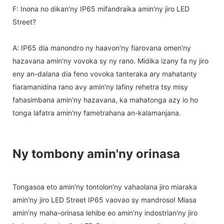
F: Inona no dikan'ny IP65 mifandraika amin'ny jiro LED
Street?
A: IP65 dia manondro ny haavon'ny fiarovana omen'ny
hazavana amin'ny vovoka sy ny rano. Midika izany fa ny jiro
eny an-dalana dia feno vovoka tanteraka ary mahatanty
fiaramanidina rano avy amin'ny lafiny rehetra tsy misy
fahasimbana amin'ny hazavana, ka mahatonga azy io ho
tonga lafatra amin'ny fametrahana an-kalamanjana.
Ny tombony amin'ny orinasa
Tongasoa eto amin'ny tontolon'ny vahaolana jiro miaraka
amin'ny jiro LED Street IP65 vaovao sy mandroso! Miasa
amin'ny maha-orinasa lehibe eo amin'ny indostrian'ny jiro