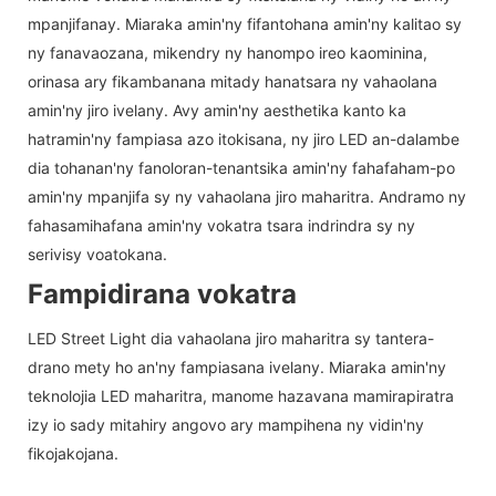
mpanjifanay. Miaraka amin'ny fifantohana amin'ny kalitao sy
ny fanavaozana, mikendry ny hanompo ireo kaominina,
orinasa ary fikambanana mitady hanatsara ny vahaolana
amin'ny jiro ivelany. Avy amin'ny aesthetika kanto ka
hatramin'ny fampiasa azo itokisana, ny jiro LED an-dalambe
dia tohanan'ny fanoloran-tenantsika amin'ny fahafaham-po
amin'ny mpanjifa sy ny vahaolana jiro maharitra. Andramo ny
fahasamihafana amin'ny vokatra tsara indrindra sy ny
serivisy voatokana.
Fampidirana vokatra
LED Street Light dia vahaolana jiro maharitra sy tantera-
drano mety ho an'ny fampiasana ivelany. Miaraka amin'ny
teknolojia LED maharitra, manome hazavana mamirapiratra
izy io sady mitahiry angovo ary mampihena ny vidin'ny
fikojakojana.