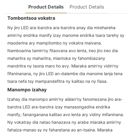
Product Details
Product Details
Tombontsoa vokatra
Ny jiro LED ara-barotra ara-barotra anay dia mirehareha
amin'ny endrika manify izay manome endrika tsara tarehy sy
maoderina ary mampitombo ny vokatra maivana.
Namboarina tamin'ny fitaovana avo lenta, ireo jiro ireo dia
maharitra sy maharitra, miantoka ny fahombiazany
mandritra ny taona maro ho avy. Miaraka amin'ny vidin'ny
fifaninanana, ny jiro LED an-dalambe dia manome lanja tena
tsara nefa tsy mampandefitra ny kalitao na ny fiasa.
Manompo izahay
Izahay dia manompo amin'ny alàlan'ny fanomezana jiro ara-
barotra LED ara-barotra izay manasongadina endrika
manify, fananganana kalitao avo lenta ary vidiny mifaninana.
Ny vokatray dia natao hanazava ny arabe miaraka amin'ny
fahaiza-manao sy ny faharetana ao an-tsaina. Miaraka