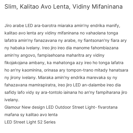
Slim, Kalitao Avo Lenta, Vidiny Mifaninana
Jiro arabe LED ara-barotra miaraka amin'ny endrika manify,
kalitao avo lenta ary vidiny mifaninana no vahaolana tonga
lafatra amin'ny fanazavana ny arabe, ny fiantsonan'ny fiara ary
ny habaka ivelany. Ireo jiro ireo dia manome fahombiazana
amin'ny angovo, fampisehoana maharitra ary vidiny
fikojakojana ambany, ka mahatonga azy ireo ho tonga lafatra
ho an'ny kaominina, orinasa ary tompon-trano mitady hanatsara
ny jirony ivelany. Miaraka amin'ny endrika marevaka sy ny
fahazavana mamirapiratra, ireo jiro LED an-dalambe ireo dia
safidy lafo vidy sy ara-tontolo iainana ho an'ny fampiharana jiro
ivelany.
Glamour New design LED Outdoor Street Light- fivarotana
mafana sy kalitao avo lenta
LED Street Light S2 Series