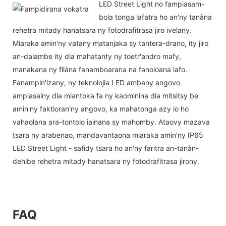
LED Street Light no fampiasam-
bola tonga lafatra ho an'ny tanàna
rehetra mitady hanatsara ny fotodrafitrasa jiro ivelany.
Miaraka amin'ny vatany matanjaka sy tantera-drano, ity jiro
an-dalambe ity dia mahatanty ny toetr'andro mafy,
manakana ny filàna fanamboarana na fanoloana lafo.
Fanampin'izany, ny teknolojia LED ambany angovo
ampiasainy dia miantoka fa ny kaominina dia mitsitsy be
amin'ny faktioran'ny angovo, ka mahatonga azy io ho
vahaolana ara-tontolo iainana sy mahomby. Ataovy mazava
tsara ny arabenao, mandavantaona miaraka amin'ny IP65
LED Street Light - safidy tsara ho an'ny faritra an-tanàn-
dehibe rehetra mitady hanatsara ny fotodrafitrasa jirony.
FAQ