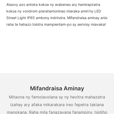
Ataovy azo antoka kokoa ny arabenao ary hamirapiratra
kokoa ny vondrom-piarahamoninao miaraka amin'ny LED
Street Light IP65 ambony indrindra. Mifandraisa aminay anio
raha te hahazo tolotra mampientam-po sy serivisy miavaka!
Mifandraisa Aminay
Mitaona ny famolavolana sy ny hevitra mahazatra
izahay ary afaka mikarakara ireo fepetra takiana
manokana. Raha mila fanazavana fanampiny, tsidiho