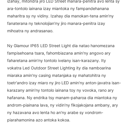
izahay, mitondra jiro LED Street manara-penitra avo lenta sy
ara-tontolo iainana izay miantoka ny fampandehanana
maharitra sy ny vidiny. Izahay dia manokan-tena amin'ny
fanaterana ny teknolojian'ny jiro manara-penitra izay
mihoatra ny andrasanao.
Ny Glamour IP65 LED Street Light dia natao hanomezana
fampisehoana tsara, fahombiazana amin'ny angovo ary
faharetana amin'ny tontolo ivelany isan-karazany. Ity
vokatra Led Outdoor Street Lighting ity dia namboarina
miaraka amin'ny casing matanjaka sy mahatohitra ny
toetr'andro izay miaro ny jiro LED amin'ny anton-javatra isan-
karazany amin'ny tontolo iainana toy ny vovoka, rano ary
hafanana. Ny endrika tsy manam-paharoa dia miantoka ny
androm-piainana lava, ny vidin'ny fikojakojana ambany, ary
ny hazavana avo lenta ho an'ny arabe sy vondrom-
piarahamonina azo antoka kokoa.