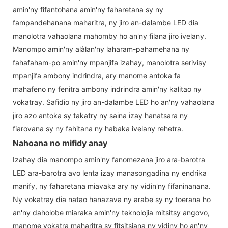
amin'ny fifantohana amin'ny faharetana sy ny
fampandehanana maharitra, ny jiro an-dalambe LED dia
manolotra vahaolana mahomby ho an'ny filana jiro ivelany.
Manompo amin'ny alàlan'ny laharam-pahamehana ny
fahafaham-po amin'ny mpanjifa izahay, manolotra serivisy
mpanjifa ambony indrindra, ary manome antoka fa
mahafeno ny fenitra ambony indrindra amin'ny kalitao ny
vokatray. Safidio ny jiro an-dalambe LED ho an'ny vahaolana
jiro azo antoka sy takatry ny saina izay hanatsara ny
fiarovana sy ny fahitana ny habaka ivelany rehetra.
Nahoana no mifidy anay
Izahay dia manompo amin'ny fanomezana jiro ara-barotra
LED ara-barotra avo lenta izay manasongadina ny endrika
manify, ny faharetana miavaka ary ny vidin'ny fifaninanana.
Ny vokatray dia natao hanazava ny arabe sy ny toerana ho
an'ny daholobe miaraka amin'ny teknolojia mitsitsy angovo,
manome vokatra maharitra sy fitsitsiana ny vidiny ho an'ny