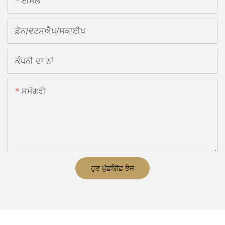
ਈਮੇਲ
ਫ਼ੋਨ/ਵਟਸਐਪ/ਸਕਾਈਪ
ਕੰਪਨੀ ਦਾ ਨਾਂ
ਸਮੱਗਰੀ
ਹੁਣ ਪੁੱਛਗਿੱਛ ਭੇਜੋ