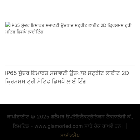
IP65 ਸੁੰਦਰ ਇਮਾਰਤ ਸਜਾਵਟੀ ਉਤਪਾਦ ਸਟ੍ਰੀਟ ਲਾਈਟ 2D
ਕ੍ਰਿਸਮਸ ਟ੍ਰੀ ਮੋਟਿਫ ਡਿਸਪੇ ਲਾਈਟਿੰਗ
ਕਾਪੀਰਾਈਟ © 2025 ਗਲੈਮਰ ਓਪਟੋਇਲੈਕਟ੍ਰੋਨਿਕਸ ਟੈਕਨਾਲੋਜੀ ਕੰ.,
ਲਿਮਟਿਡ - www.glamorled.com ਸਾਰੇ ਹੱਕ ਰਾਖਵੇਂ ਹਨ। |
ਸਾਈਟਮੈਪ