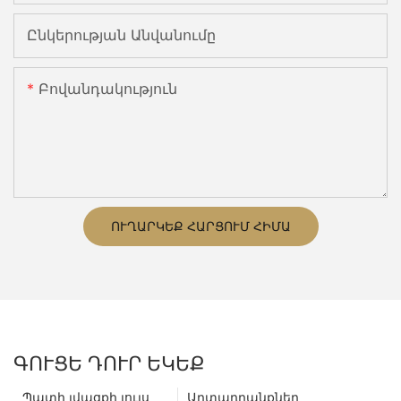
Ընկերության Անվանումը
Բովանդակություն
ՈՒՂԱՐԿԵՔ ՀԱՐՑՈՒՄ ՀԻՄԱ
ԳՈՒՑԵ ԴՈՒՐ ԵԿԵՔ
Պատի լվացքի լույս
Արտադրանքներ