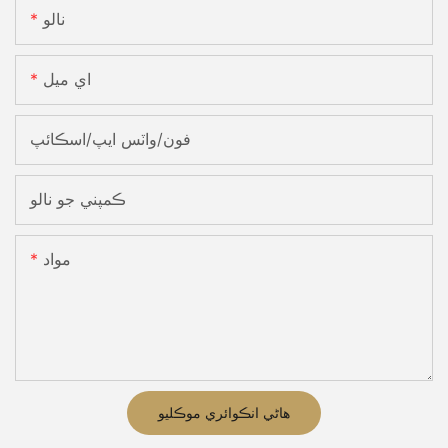
نالو
اي ميل
فون/واٽس ايپ/اسڪائپ
ڪمپني جو نالو
مواد
هاڻي انڪوائري موڪليو