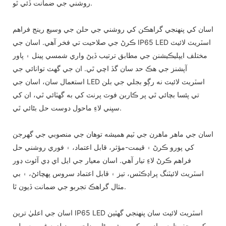
روشني جي ضمانت ڏئي ٿو.
اسان کي پنهنجي گراهڪن کي روشني جي حلن جي وسيع رينج فراهم
ڪرڻ جي صلاحيت تي فخر آهي. اسان جي IP65 LED اسٽريٽ لائيٽ
مختلف ايپليڪيشنن جي مطابق ترتيب ڏيڻ واري شمسي پينل ۽ پاور
آپشنز جي هڪ حد سان گڏ اچي ٿي. ان جي گهٽ توانائي جي
استعمال سان، اسان جي LED اسٽريٽ لائيٽ نه رڳو بجلي جي بلن
تي پئسا بچائي ٿي پر ڪاربن فوٽ پرنٽ کي به گهٽائي ٿي، ان کي
سڀني لاءِ ماحول دوست حل بڻائي ٿي.
اسان جي ماهر ماهرن جي ٽيم هميشه توهان جي منصوبي جي گهرجن
کي پورو ڪرڻ ۽ قيمت-مؤثر، قابل اعتماد، ۽ فوري روشني حل
فراهم ڪرڻ لاءِ تيار آهي. اسان معيار جي ايل اي ڊي آئوٽ ڊور
اسٽريٽ لائيٽنگ پراڊڪٽس، تيز ۽ قابل اعتماد سروس پهچائڻ، ۽ بي
مثال گراهڪ تجربو جي ضمانت ڏيون ٿا.
اسان جي اعليٰ ترين IP65 LED اسٽريٽ لائيٽ سان پنهنجي گهٽين
کي محفوظ ۽ برادرين کي روشن بڻايو. دلچسپ ڊيلز ۽ غير معمولي