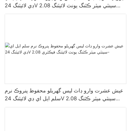
ڊي لائيٽنگ 24V 2.08 سينٽي ميٽر ڪٽنگ يونٽ لائيٽنگ
فيڪٽري
عيش عشرت وارو ڊاٽ لیس گهريلو محفوظ پنروڪ نرم
سلم ايل اي ڊي لائيٽنگ 24V 2.08 سينٽي ميٽر ڪٽنگ
يونٽ لائيٽنگ فيڪٽري-