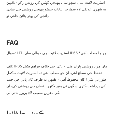
اسٽريٽ لائيٽ سان سڄو سال پنهنجي گهٽين کي روشن رکو - ڪنهن
به شهري علائقي لاءِ سمارٽ انتخاب جيڪو پنهنجي روشني جي بنيادي
ڍانچي کي بهتر بڻائڻ چاهي ٿو.
FAQ
سوال: LED اسٽريٽ لائيٽ جي حوالي سان IP65 جو ڇا مطلب آهي؟
الف: IP65 مان مراد روشني پاران مٽي ۽ پاڻي جي خلاف فراهم ڪيل
تحفظ جي سطح آهي. ان جو مطلب آهي ته اسٽريٽ لائيٽ مڪمل
طور تي مٽيءَ کان محفوظ آهي ۽ ڪنهن به طرف کان پاڻي جي جيٽ
کي برداشت ڪري سگهي ٿي بغير ڪنهن نقصان جي روشني کي، ان
کي ٻاهرين تنصيب لاءِ ڀرپور بڻائي ٿي.
ڪمپني جا فائدا