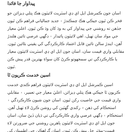
پيداوار جا فائدا
اسان جون ڪمرشل ايل اي ڊي اسٽريٽ لائيٽون هڪ پتلي ڊيزائن جو
فخر ڪن ٿيون جيڪي هڪ چمڪندڙ ۽ جديد جمالياتي فراهم ڪن ٿيون
جڏهن ته روشني جي پيداوار کي به وڌ کان وڌ ڪن ٿيون. اعليٰ معيار
جي مواد سان ٺهيل، اهي لائيٽون پائيدار ۽ ڊگهي عرصي تائين هلندڙ
آهن، ايندڙ سالن تائين قابل اعتماد ڪارڪردگي کي يقيني بڻائين ٿيون.
مقابلي واري قيمت سان، اسان جون ايل اي ڊي اسٽريٽ لائيٽون معيار
يا ڪارڪردگي تي سمجهوتو ڪرڻ کان سواءِ بهترين قدر پيش ڪن
ٿيون.
اسين خدمت ڪريون ٿا
اسين ڪمرشل ايل اي ڊي اسٽريٽ لائيٽون فراهم ڪندي خدمت
ڪريون ٿا جيڪي هڪ پتلي ڊيزائن، اعليٰ معيار جي تعمير، ۽ مقابلي
واري قيمت جي خاصيت رکن ٿيون. اسان جون شيون ڪارڪردگي ۽
استحڪام کي ذهن ۾ رکندي گهٽين کي روشن ڪرڻ لاءِ ٺهيل آهن.
استحڪام ۽ ڊگهي عرصي واري ڪارڪردگي تي ڌيان ڏيڻ سان، اسان
جون ايل اي ڊي اسٽريٽ لائيٽون ٻاهرين روشني جي ضرورتن لاءِ
قيمت-مؤثر حل پيش ڪن ٿيون. اسان گراهڪن جي اطمينان کي