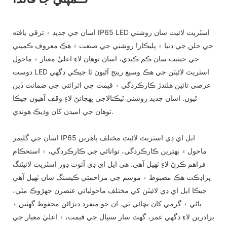
اسان جي جديد ۽ ترقي يافته IP65 LED اسٽريٽ لائيٽ سان روشني
جي حلن جي دنيا ۾ ڀليڪار! روشني جي صنعت ۾ هڪ معروف ڪمپني
جي حيثيت سان ڪم ڪندي، اسان توهان لاءِ اعليٰ معيار ۽ ماحول
دوست LED اسٽريٽ لائيٽن جي هڪ وسيع رينج آڻيون ٿا جيڪي ڊگهي
عرصي تائين هلندڙ ڪارڪردگي ۽ قيمت جي اثرائتي جي ضمانت ڏين
ٿيون. اسان جديد روشني ٽيڪنالاجي پهچائڻ لاءِ وقف آهيون جيڪا
توهان جي اميدن کان وڌيڪ هوندي.
اسان جي گليمر IP65 ايل اي ڊي اسٽريٽ لائيٽ مختلف ٻاهرين
ماحول ۾ بهترين ڪارڪردگي، توانائي جي ڪارڪردگي، ۽ استحڪام
فراهم ڪرڻ لاءِ ٺهيل آهي. هي ايل اي ڊي آئوٽ ڊور اسٽريٽ لائيٽنگ
پراڊڪٽ هڪ مضبوط ۽ موسم جي مزاحمتي ڪيسنگ سان ٺهيل آهي
جيڪا ايل اي ڊي لائيٽن کي مختلف ماحولياتي عنصرن جهڙوڪ مٽي،
پاڻي ۽ گرمي کان بچائي ٿي. ان جو منفرد ڊيزائن محفوظ گهٽين ۽
برادرين لاءِ ڊگهي عمر، گهٽ سار سنڀال جي قيمت، ۽ اعليٰ معيار جي