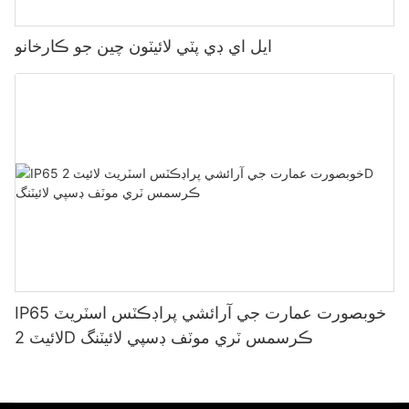
ايل اي ڊي پٽي لائيٽون چين جو ڪارخانو
IP65 خوبصورت عمارت جي آرائشي پراڊڪٽس اسٽريٽ
لائيٽ 2D ڪرسمس ٽري موٽف ڊسپي لائيٽنگ