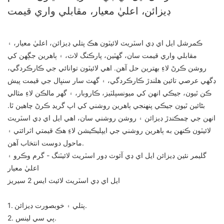
ڊيزائن، اعليٰ معيار، مقابلي واري قيمت
ڪمرشل ايل اي ڊي اسٽريٽ لائيٽون هڪ پتلي ڊيزائن، اعليٰ معيار، ۽
مقابلي واري قيمت سان، گهٽين، پارڪنگ لاٽ، ۽ ٻاهرين جڳهن کي
روشن ڪرڻ لاءِ بهترين حل آهن. اهي لائيٽون توانائي جي ڪارڪردگي،
ڊگهي عرصي تائين هلندڙ ڪارڪردگي، ۽ گهٽ سار سنڀال جي قيمت پيش
ڪن ٿيون، جيڪي انهن کي ميونسپلٽيز، ڪاروبار، ۽ گهر مالڪن لاءِ مثالي
بڻائين ٿيون جيڪي پنهنجي ٻاهرين روشني کي اپ گريڊ ڪرڻ چاهين ٿا.
انهن جي چمڪندڙ ڊيزائن ۽ روشن روشني سان، اهي ايل اي ڊي اسٽريٽ
لائيٽون ڪنهن به ٻاهرين روشني جي ايپليڪيشن لاءِ هڪ قيمتي اثرائتي ۽
ماحول دوست انتخاب آهن.
گليمر نئين ڊيزائن ايل اي ڊي آئوٽ ڊور اسٽريٽ لائيٽنگ - گرم وڪرو ۽
اعليٰ معيار
ايل اي ڊي اسٽريٽ لائيٽ ايس 2 سيريز
1. پتلي ۽ خوبصورت ڊيزائن.
2. پي سي لينس.