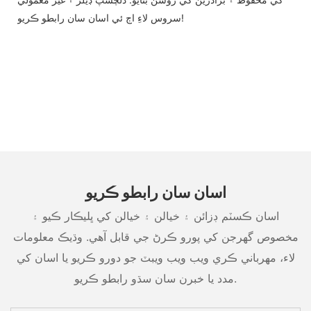
سروس لاءِ اڄ ئي اسان سان رابطو ڪريو!
اسان سان رابطو ڪريو
اسان ڪسٽم ڊزائن ۽ خيالن ۽ خيالن کي ڀليڪار ڪيو ۽
مخصوص گهرجن کي پورو ڪرڻ جي قابل آهي. وڌيڪ معلومات
لاء، مهرباني ڪري ويب ويب ويبٽ جو دورو ڪريو يا اسان کي
مدد يا خبرن سان سڌو رابطو ڪريو.