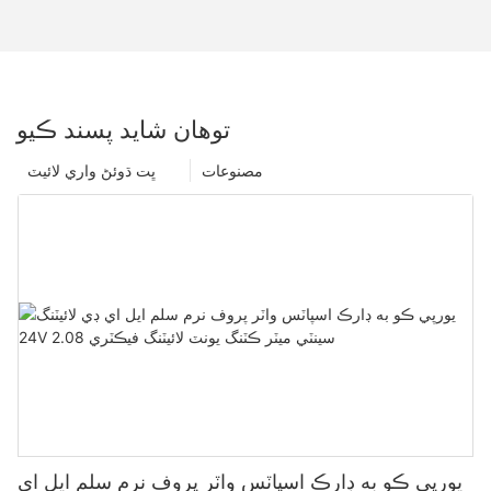
توهان شايد پسند ڪيو
مصنوعات
ڀت ڌوئڻ واري لائيٽ
يورپي ڪو به ڊارڪ اسپاٽس واٽر پروف نرم سلم ايل اي