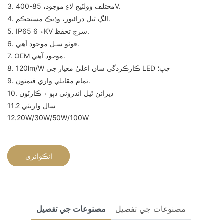
3. مختلف وولٽيج لاءِ موجود، 85-400V.
4. الڳ ٿيل ڊرائيور، وڌيڪ مستحڪم.
5. IP65 ۽ 6KV سرج تحفظ.
6. فوٽو سيل موجود آهي.
7. OEM موجود آهي.
8. 120lm/W ڪارڪردگي سان اعليٰ معيار جي LED چپ؛
9. تمام مقابلي واري قيمتون.
10. ڊيزائن ٿيل اندروني دٻو ۽ ڪارٽون
11.2 سال وارنٽي
12.20W/30W/50W/100W
انڪوائري
مصنوعات جي تفصيل
مصنوعات جي تفصيل