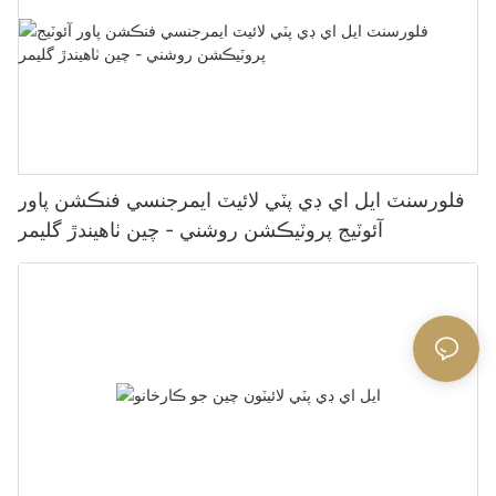
فلورسنٽ ايل اي ڊي پٽي لائيٽ ايمرجنسي فنڪشن پاور
آئوٽيج پروٽيڪشن روشني - چين ٺاهيندڙ گليمر