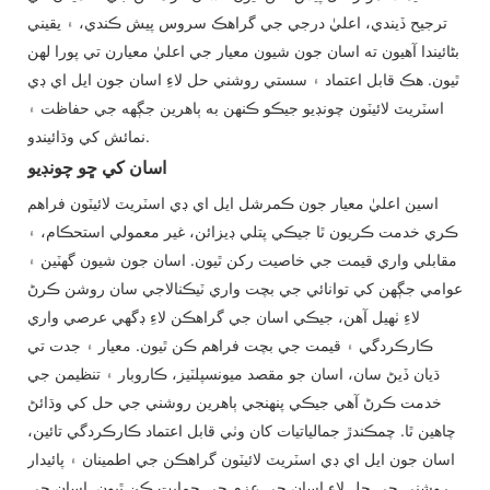
ترجيح ڏيندي، اعليٰ درجي جي گراهڪ سروس پيش ڪندي، ۽ يقيني
بڻائيندا آهيون ته اسان جون شيون معيار جي اعليٰ معيارن تي پورا لهن
ٿيون. هڪ قابل اعتماد ۽ سستي روشني حل لاءِ اسان جون ايل اي ڊي
اسٽريٽ لائيٽون چونڊيو جيڪو ڪنهن به ٻاهرين جڳهه جي حفاظت ۽
نمائش کي وڌائيندو.
اسان کي ڇو چونڊيو
اسين اعليٰ معيار جون ڪمرشل ايل اي ڊي اسٽريٽ لائيٽون فراهم
ڪري خدمت ڪريون ٿا جيڪي پتلي ڊيزائن، غير معمولي استحڪام، ۽
مقابلي واري قيمت جي خاصيت رکن ٿيون. اسان جون شيون گهٽين ۽
عوامي جڳهن کي توانائي جي بچت واري ٽيڪنالاجي سان روشن ڪرڻ
لاءِ ٺهيل آهن، جيڪي اسان جي گراهڪن لاءِ ڊگهي عرصي واري
ڪارڪردگي ۽ قيمت جي بچت فراهم ڪن ٿيون. معيار ۽ جدت تي
ڌيان ڏيڻ سان، اسان جو مقصد ميونسپلٽيز، ڪاروبار ۽ تنظيمن جي
خدمت ڪرڻ آهي جيڪي پنهنجي ٻاهرين روشني جي حل کي وڌائڻ
چاهين ٿا. چمڪندڙ جمالياتيات کان وٺي قابل اعتماد ڪارڪردگي تائين،
اسان جون ايل اي ڊي اسٽريٽ لائيٽون گراهڪن جي اطمينان ۽ پائيدار
روشني جي حل لاءِ اسان جي عزم جي حمايت ڪن ٿيون. اسان جي