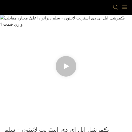
ڪمرشل ايل اي ڊي اسٽريٽ لائيٽون - سلم