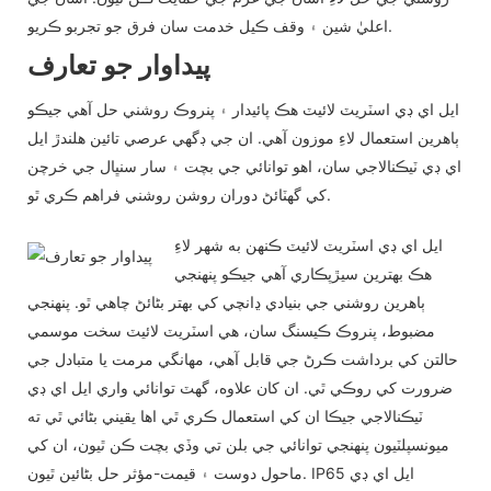
اعليٰ شين ۽ وقف ڪيل خدمت سان فرق جو تجربو ڪريو.
پيداوار جو تعارف
ايل اي ڊي اسٽريٽ لائيٽ هڪ پائيدار ۽ پنروڪ روشني حل آهي جيڪو
ٻاهرين استعمال لاءِ موزون آهي. ان جي ڊگهي عرصي تائين هلندڙ ايل
اي ڊي ٽيڪنالاجي سان، اهو توانائي جي بچت ۽ سار سنڀال جي خرچن
کي گهٽائڻ دوران روشن روشني فراهم ڪري ٿو.
ايل اي ڊي اسٽريٽ لائيٽ ڪنهن به شهر لاءِ
هڪ بهترين سيڙپڪاري آهي جيڪو پنهنجي
ٻاهرين روشني جي بنيادي ڍانچي کي بهتر بڻائڻ چاهي ٿو. پنهنجي
مضبوط، پنروڪ ڪيسنگ سان، هي اسٽريٽ لائيٽ سخت موسمي
حالتن کي برداشت ڪرڻ جي قابل آهي، مهانگي مرمت يا متبادل جي
ضرورت کي روڪي ٿي. ان کان علاوه، گهٽ توانائي واري ايل اي ڊي
ٽيڪنالاجي جيڪا ان کي استعمال ڪري ٿي اها يقيني بڻائي ٿي ته
ميونسپلٽيون پنهنجي توانائي جي بلن تي وڏي بچت ڪن ٿيون، ان کي
ماحول دوست ۽ قيمت-مؤثر حل بڻائين ٿيون. IP65 ايل اي ڊي