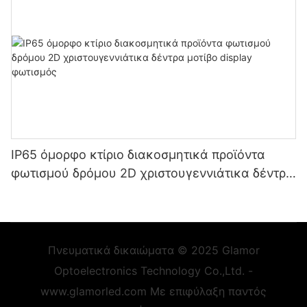
IP65 όμορφο κτίριο διακοσμητικά προϊόντα
φωτισμού δρόμου 2D χριστουγεννιάτικα δέντρα
μοτίβο display φωτισμός
Πνευματικά δικαιώματα © 2025 Glamor
Optoelectronics Technology Co.,Ltd. -
www.glamorled.com Με επιφύλαξη παντός