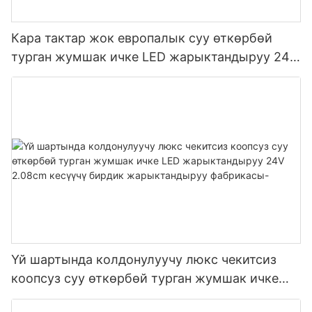
Кара тактар ​​жок европалык суу өткөрбөй
турган жумшак ичке LED жарыктандыруу 24V
2.08cm кесүүчү бирдик жарыктандыруу
фабрикасы
Үй шартында колдонулуучу люкс чекитсиз
коопсуз суу өткөрбөй турган жумшак ичке
LED жарыктандыруу 24V 2.08cm кесүүчү