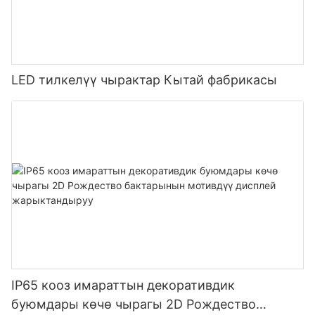
LED тилкелүү чырактар ​​Кытай фабрикасы
IP65 кооз имараттын декоративдик
буюмдары көчө чырагы 2D Рождество