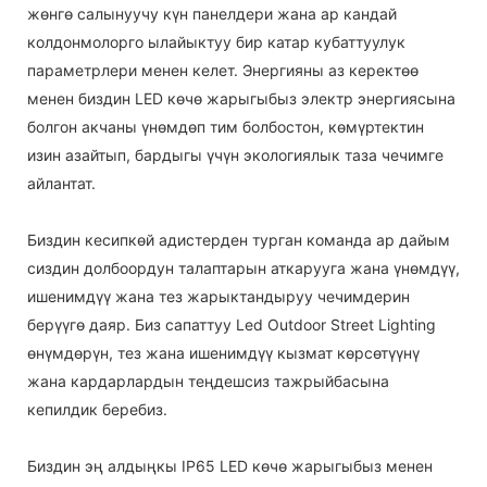
жөнгө салынуучу күн панелдери жана ар кандай
колдонмолорго ылайыктуу бир катар кубаттуулук
параметрлери менен келет. Энергияны аз керектөө
менен биздин LED көчө жарыгыбыз электр энергиясына
болгон акчаны үнөмдөп тим болбостон, көмүртектин
изин азайтып, бардыгы үчүн экологиялык таза чечимге
айлантат.
Биздин кесипкөй адистерден турган команда ар дайым
сиздин долбоордун талаптарын аткарууга жана үнөмдүү,
ишенимдүү жана тез жарыктандыруу чечимдерин
берүүгө даяр. Биз сапаттуу Led Outdoor Street Lighting
өнүмдөрүн, тез жана ишенимдүү кызмат көрсөтүүнү
жана кардарлардын теңдешсиз тажрыйбасына
кепилдик беребиз.
Биздин эң алдыңкы IP65 LED көчө жарыгыбыз менен