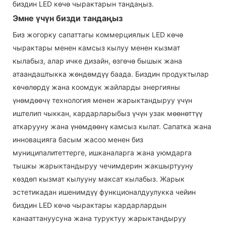
биздин LED көчө чырактарын тандаңыз.
Эмне үчүн бизди тандаңыз
Биз жогорку сапаттагы коммерциялык LED көчө
чырактары менен камсыз кылуу менен кызмат
кылабыз, алар ичке дизайн, өзгөчө бышык жана
атаандаштыкка жөндөмдүү баада. Биздин продуктылар
көчөлөрдү жана коомдук жайларды энергияны
үнөмдөөчү технология менен жарыктандыруу үчүн
иштелип чыккан, кардарларыбыз үчүн узак мөөнөттүү
аткарууну жана үнөмдөөнү камсыз кылат. Сапатка жана
инновацияга басым жасоо менен биз
муниципалитеттерге, ишканаларга жана уюмдарга
тышкы жарыктандыруу чечимдерин жакшыртууну
көздөп кызмат кылууну максат кылабыз. Жарык
эстетикадан ишенимдүү функционалдуулукка чейин
биздин LED көчө чырактары кардарлардын
канааттануусуна жана туруктуу жарыктандыруу