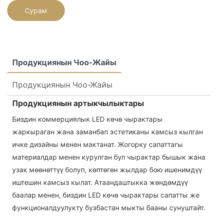
Сурам
Продукциянын Чоо-Жайы
Продукциянын Чоо-Жайы
Продукциянын артыкчылыктары
Биздин коммерциялык LED көчө чырактары
жаркыраган жана заманбап эстетиканы камсыз кылган
ичке дизайны менен мактанат. Жогорку сапаттагы
материалдар менен курулган бул чырактар ​​бышык жана
узак мөөнөттүү болуп, көптөгөн жылдар бою ишенимдүү
иштешин камсыз кылат. Атаандаштыкка жөндөмдүү
баалар менен, биздин LED көчө чырактары сапатты же
функционалдуулукту бузбастан мыкты бааны сунуштайт.