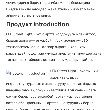
чечимдерине берилгендигибиз менен бекемделет.
Биздин мыкты өнүмдөр жана атайын кызмат менен
айырмачылыкты сезиңиз.
Продукт Introduction
LED Street Light - бул сыртта колдонууга ылайыктуу,
бышык жана суу өткөрбөйт. Узак мөөнөттүү LED
технологиясы менен ал жаркыраган жарыкты
камсыздайт, ошол эле учурда энергияны үнөмдөө жана
техникалык тейлөөгө кеткен чыгымдарды азайтат.
LED Street Light - бул тышкы
жарыктандыруу
инфраструктурасын жакшыртууну каалаган бардык
шаарлар үчүн эң сонун инвестиция. Бул көчө чырагы
өзүнүн бекем, суу өткөрбөй турган корпусу менен
катаал аба ырайынын шарттарына туруштук берип,
кымбат баалуу оңдоолорду же алмаштырууну талап