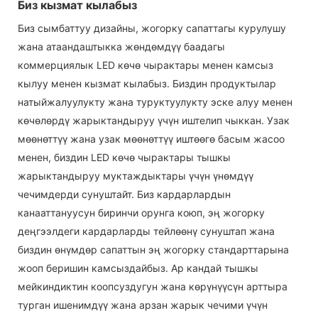
Биз кызмат кылабыз
Биз сымбаттуу дизайны, жогорку сапаттагы курулушу
жана атаандаштыкка жөндөмдүү баадагы
коммерциялык LED көчө чырактары менен камсыз
кылуу менен кызмат кылабыз. Биздин продуктылар
натыйжалуулукту жана туруктуулукту эске алуу менен
көчөлөрдү жарыктандыруу үчүн иштелип чыккан. Узак
мөөнөттүү жана узак мөөнөттүү иштөөгө басым жасоо
менен, биздин LED көчө чырактары тышкы
жарыктандыруу муктаждыктары үчүн үнөмдүү
чечимдерди сунуштайт. Биз кардарлардын
канааттануусун биринчи орунга коюп, эң жогорку
деңгээлдеги кардарларды тейлөөнү сунуштап жана
биздин өнүмдөр сапаттын эң жогорку стандарттарына
жооп беришин камсыздайбыз. Ар кандай тышкы
мейкиндиктин коопсуздугун жана көрүнүүсүн арттыра
турган ишенимдүү жана арзан жарык чечими үчүн