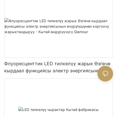
бирдик жарыктандыруу фабрикасы-
Флуоресценттик LED тилкелүү жарык Өзгөчө
кырдаал функциясы электр энергиясынын
өчүрүлүшүнөн коргоочу жарыктандыруу -
Кытай өндүрүүчүсү Glamour