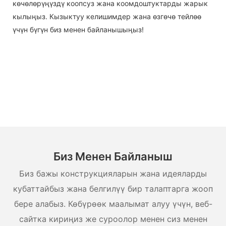
көчөлөрүңүздү коопсуз жана коомдоштуктарды жарык
кылыңыз. Кызыктуу келишимдер жана өзгөчө тейлөө
үчүн бүгүн биз менен байланышыңыз!
Биз Менен Байланыш
Биз бажы конструкцияларын жана идеяларды
кубаттайбыз жана белгилүү бир талаптарга жооп
бере алабыз. Көбүрөөк маалымат алуу үчүн, веб-
сайтка кириңиз же суроолор менен сиз менен