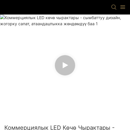
Коммерциялык LED Көчө Чырактары -