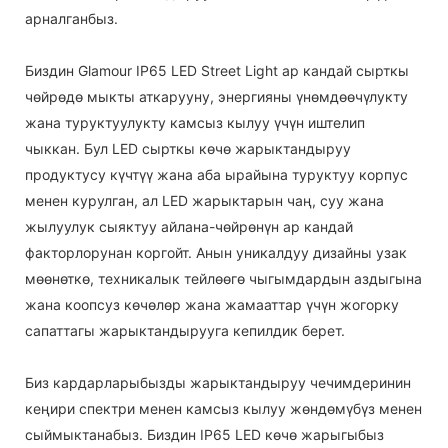
арналганбыз.
Биздин Glamour IP65 LED Street Light ар кандай сырткы
чөйрөдө мыкты аткарууну, энергияны үнөмдөөчүлукту
жана туруктуулукту камсыз кылуу үчүн иштелип
чыккан. Бул LED сырткы көчө жарыктандыруу
продуктусу күчтүү жана аба ырайына туруктуу корпус
менен курулган, ал LED жарыктарын чаң, суу жана
жылуулук сыяктуу айлана-чөйрөнүн ар кандай
факторлорунан коргойт. Анын уникалдуу дизайны узак
мөөнөткө, техникалык тейлөөгө чыгымдардын аздыгына
жана коопсуз көчөлөр жана жамааттар үчүн жогорку
сапаттагы жарыктандырууга кепилдик берет.
Биз кардарларыбызды жарыктандыруу чечимдеринин
кеңири спектри менен камсыз кылуу жөндөмүбүз менен
сыймыктанабыз. Биздин IP65 LED көчө жарыгыбыз