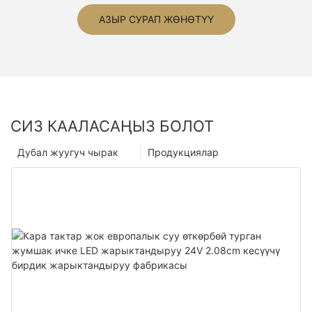
АЗЫР СУРАП ЖӨНӨТҮҮ
СИЗ КААЛАСАҢЫЗ БОЛОТ
Дубал жуугуч чырак
Продукциялар