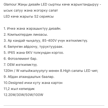
Glamour Жаңы дизайн LED сырткы көчө жарыктандыруу -
ысык сатуу жана жогорку сапат
LED көчө жарыгы S2 сериясы
1. Ичке жана жарашыктуу дизайн.
2. Компьютердин линзасы.
3. Ар кандай чыңалуу, 85-400V үчүн жеткиликтүү.
4. Бөлүнгөн айдоочу, туруктуураак.
5. IP65 жана 6KV толкундан коргоо.
6. Фотоэлемент бар.
7. OEM жеткиликтүү.
120lm / W натыйжалуулугу менен 8.High сапаты LED чип;
9. Абдан атаандаштык баалар.
10.Designed ички куту жана картон
11,2 жыл кепилдик
12.20W/30W/50W/100W