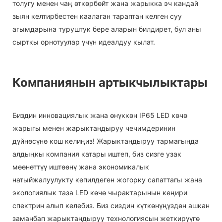
толугу менен чаң өткөрбөйт жана жарыкка эч кандай
зыян келтирбестен каалаган тараптан келген суу
агымдарына туруштук бере аларын билдирет, бул аны
сырткы орнотуулар үчүн идеалдуу кылат.
Компаниянын артыкчылыктары
Биздин инновациялык жана өнүккөн IP65 LED көчө
жарыгы менен жарыктандыруу чечимдеринин
дүйнөсүнө кош келиңиз! Жарыктандыруу тармагында
алдыңкы компания катары иштеп, биз сизге узак
мөөнөттүү иштөөнү жана экономикалык
натыйжалуулукту кепилдеген жогорку сапаттагы жана
экологиялык таза LED көчө чырактарынын кеңири
спектрин алып келебиз. Биз сиздин күткөнүңүздөн ашкан
заманбап жарыктандыруу технологиясын жеткирүүгө