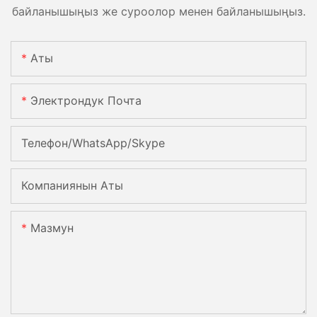
байланышыңыз же суроолор менен байланышыңыз.
Аты
Электрондук Почта
Телефон/WhatsApp/Skype
Компаниянын Аты
Мазмун