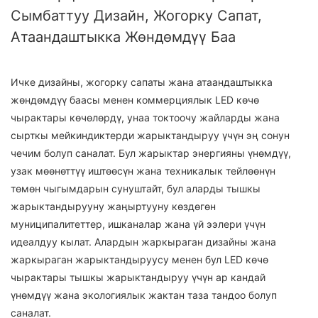
Сымбаттуу Дизайн, Жогорку Сапат,
Атаандаштыкка Жөндөмдүү Баа
Ичке дизайны, жогорку сапаты жана атаандаштыкка
жөндөмдүү баасы менен коммерциялык LED көчө
чырактары көчөлөрдү, унаа токтоочу жайларды жана
сырткы мейкиндиктерди жарыктандыруу үчүн эң сонун
чечим болуп саналат. Бул жарыктар энергияны үнөмдүү,
узак мөөнөттүү иштөөсүн жана техникалык тейлөөнүн
төмөн чыгымдарын сунуштайт, бул аларды тышкы
жарыктандырууну жаңыртууну көздөгөн
муниципалитеттер, ишканалар жана үй ээлери үчүн
идеалдуу кылат. Алардын жаркыраган дизайны жана
жаркыраган жарыктандыруусу менен бул LED көчө
чырактары тышкы жарыктандыруу үчүн ар кандай
үнөмдүү жана экологиялык жактан таза тандоо болуп
саналат.