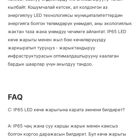
кылбайт. Кошумчалай кетсек, ал колдонгон аз
энергиялуу LED технологиясы муниципалитеттердин
энергияга болгон төлөмдөрүн үнөмдөп, аны экологиялык
жактан таза жана үнөмдүү чечимге айлантат. IP65 LED
көчө жарыгы менен жыл бою көчөлөрүңүздү
жаркыратып туруңуз - жарыктандыруу
инфраструктурасын оптималдаштырууну каалаган
бардык шаарлар үчүн акылдуу тандоо.
FAQ
С: IP65 LED көчө жарыгына карата эмнени билдирет?
A: IP65 чаң жана суу каршы жарык менен камсыз
болгон коргоо даражасын билдирет. Бул көчө жарыгы