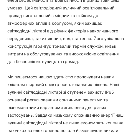
енергоефективності та довговічності в різних зовнішніх
умовах. Цей світлодіодний вуличний освітлювальний
прилад виготовлений з міцним та стійким до
атмосферних впливів корпусом, який захищає
світлодіодні ліхтарі від різних факторів навколишнього
середовища, таких як пил, вода та тепло. Його унікальна
конструкція гарантує тривалий термін служби, низькі
витрати на обслуговування та високоякісне освітлення
для безпечніших вулиць та громад.
Ми пишаємося нашою здатністю пропонувати нашим
клієнтам широкий спектр освітлювальних рішень. Наші
вуличні світлодіодні ліхтарі зі ступенем захисту IP65
оснащені регульованими сонячними панелями та
різноманітними варіантами живлення для різних
застосувань. Завдяки низькому споживанню енергії наші
вуличні світлодіодні ліхтарі не лише економлять кошти на
рахунках за електроенергію, але й зменшують викиди