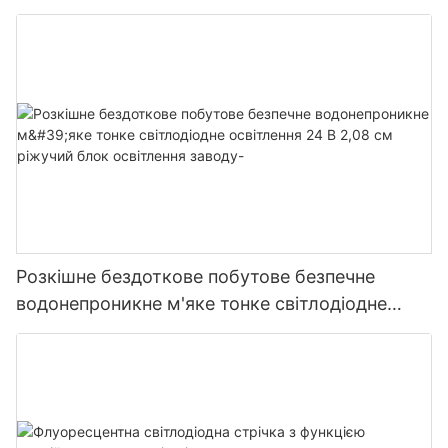
різальний блок, без темних плям, заводське
освітлення
Розкішне бездоткове побутове безпечне
водонепроникне м'яке тонке світлодіодне
освітлення 24 В 2,08 см ріжучий блок
освітлення заводу-