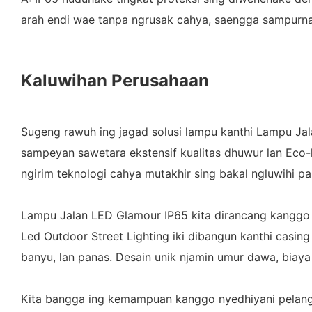
arah endi wae tanpa ngrusak cahya, saengga sampurna
Kaluwihan Perusahaan
Sugeng rawuh ing jagad solusi lampu kanthi Lampu Jala
sampeyan sawetara ekstensif kualitas dhuwur lan Eco-l
ngirim teknologi cahya mutakhir sing bakal ngluwihi p
Lampu Jalan LED Glamour IP65 kita dirancang kanggo n
Led Outdoor Street Lighting iki dibangun kanthi casi
banyu, lan panas. Desain unik njamin umur dawa, biay
Kita bangga ing kemampuan kanggo nyedhiyani pelangga