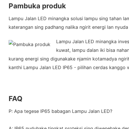
Pambuka produk
Lampu Jalan LED minangka solusi lampu sing tahan la
katerangan sing padhang nalika ngirit energi lan nyud
Lampu Jalan LED minangka invest
kuwat, lampu dalan iki bisa naha
kurang energi sing digunakake njamin kotamadya ngiri
kanthi Lampu Jalan LED IP65 - pilihan cerdas kanggo w
FAQ
P: Apa tegese IP65 babagan Lampu Jalan LED?
A: IP65 nuduhake tingkat proteksi sing diwenehake de