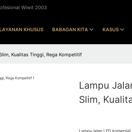
ofesional Wiwit 2003
LAYANAN KHUSUS
BABAGAN KITA
KASUS
im, Kualitas Tinggi, Rega Kompetitif
Lampu Jalan
Slim, Kualit
Lampu jalan LED komersial k