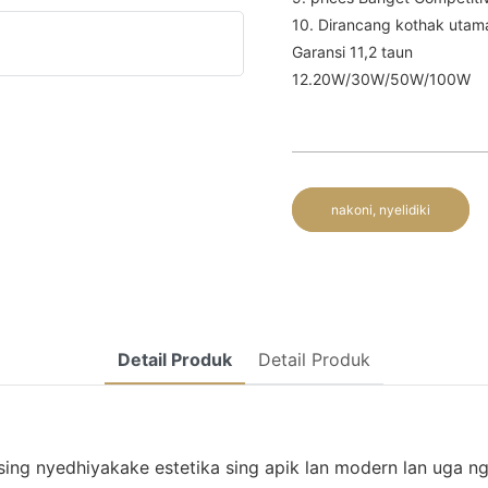
10. Dirancang kothak utama
Garansi 11,2 taun
12.20W/30W/50W/100W
nakoni, nyelidiki
Detail Produk
Detail Produk
ing nyedhiyakake estetika sing apik lan modern lan uga n