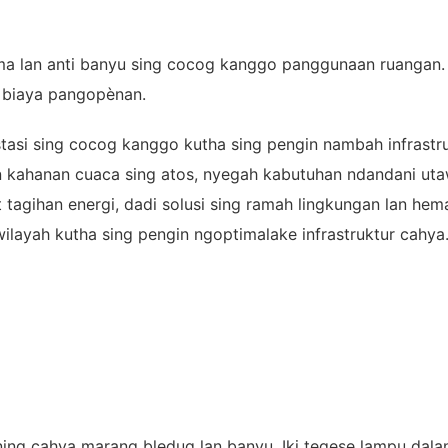
ma lan anti banyu sing cocog kanggo panggunaan ruangan. 
a biaya pangopènan.
asi sing cocog kanggo kutha sing pengin nambah infrastruk
n kahanan cuaca sing atos, nyegah kabutuhan ndandani utaw
t tagihan energi, dadi solusi sing ramah lingkungan lan h
ilayah kutha sing pengin ngoptimalake infrastruktur cahya
ning cahya marang bledug lan banyu. Iki tegese lampu dala