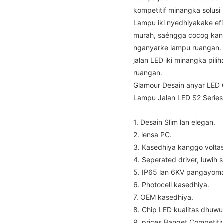
kompetitif minangka solusi
Lampu iki nyedhiyakake efis
murah, saéngga cocog kang
nganyarke lampu ruangan. 
jalan LED iki minangka pili
ruangan.
Glamour Desain anyar LED O
Lampu Jalan LED S2 Series
1. Desain Slim lan elegan.
2. lensa PC.
3. Kasedhiya kanggo volta
4. Seperated driver, luwih s
5. IP65 lan 6KV pangayom
6. Photocell kasedhiya.
7. OEM kasedhiya.
8. Chip LED kualitas dhuwur
9. prices Banget Competiti