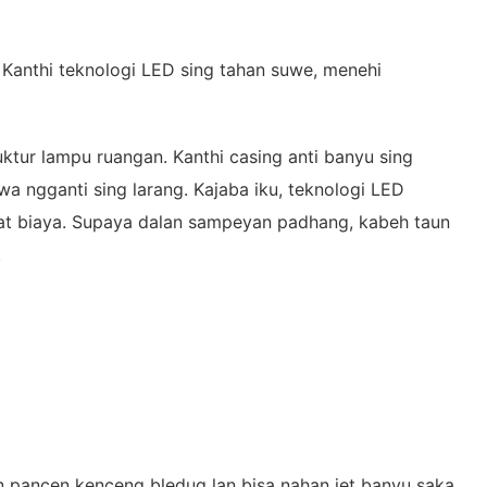
Kanthi teknologi LED sing tahan suwe, menehi
tur lampu ruangan. Kanthi casing anti banyu sing
a ngganti sing larang. Kajaba iku, teknologi LED
emat biaya. Supaya dalan sampeyan padhang, kabeh taun
.
n pancen kenceng bledug lan bisa nahan jet banyu saka