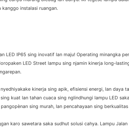
 kanggo instalasi ruangan.
n LED IP65 sing inovatif lan maju! Operating minangka per
oropaken LED Street lampu sing njamin kinerja long-lasting
angarepan.
yedhiyakake kinerja sing apik, efisiensi energi, lan day
ng sing kuat lan tahan cuaca sing nglindhungi lampu LED s
a pangopènan sing murah, lan pencahayaan sing berkualitas
n karo sawetara saka sudhut solusi cahya. Lampu Jalan LE