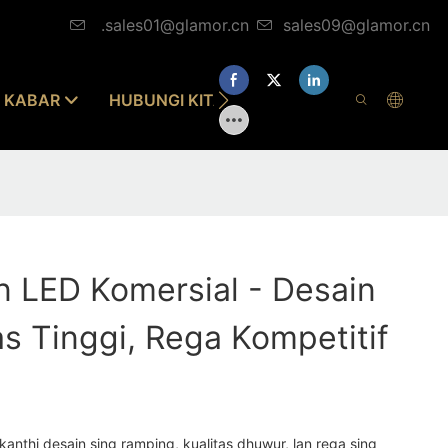
.sales01@glamor.cn
sales09@glamor.cn
KABAR
HUBUNGI KITA
 LED Komersial - Desain
as Tinggi, Rega Kompetitif
anthi desain sing ramping, kualitas dhuwur, lan rega sing