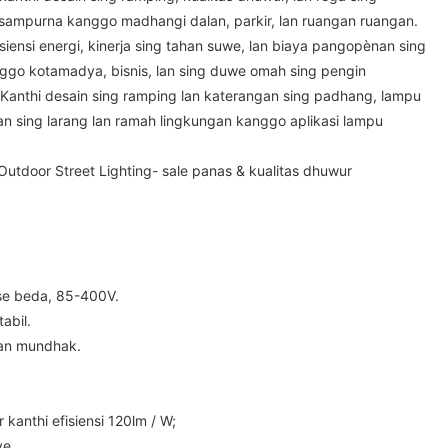
 sampurna kanggo madhangi dalan, parkir, lan ruangan ruangan.
iensi energi, kinerja sing tahan suwe, lan biaya pangopènan sing
go kotamadya, bisnis, lan sing duwe omah sing pengin
Kanthi desain sing ramping lan katerangan sing padhang, lampu
han sing larang lan ramah lingkungan kanggo aplikasi lampu
utdoor Street Lighting- sale panas & kualitas dhuwur
se beda, 85-400V.
tabil.
an mundhak.
 kanthi efisiensi 120lm / W;
ve.